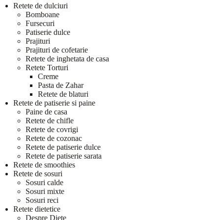
Retete de dulciuri
Bomboane
Fursecuri
Patiserie dulce
Prajituri
Prajituri de cofetarie
Retete de inghetata de casa
Retete Torturi
Creme
Pasta de Zahar
Retete de blaturi
Retete de patiserie si paine
Paine de casa
Retete de chifle
Retete de covrigi
Retete de cozonac
Retete de patiserie dulce
Retete de patiserie sarata
Retete de smoothies
Retete de sosuri
Sosuri calde
Sosuri mixte
Sosuri reci
Retete dietetice
Despre Diete