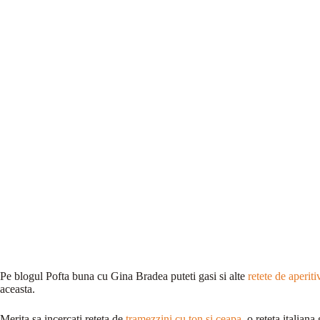
Pe blogul Pofta buna cu Gina Bradea puteti gasi si alte
retete de aperiti
aceasta.
Merita sa incercati reteta de
tramezzini cu ton si ceapa
, o reteta italiana