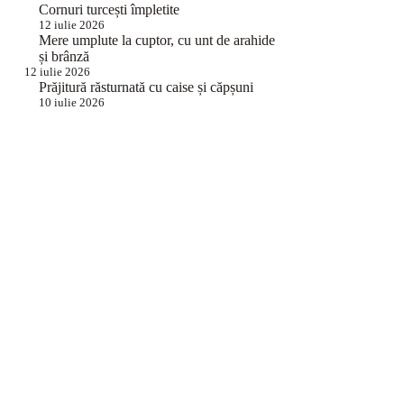
Cornuri turcești împletite
12 iulie 2026
Mere umplute la cuptor, cu unt de arahide
și brânză
12 iulie 2026
Prăjitură răsturnată cu caise și căpșuni
10 iulie 2026