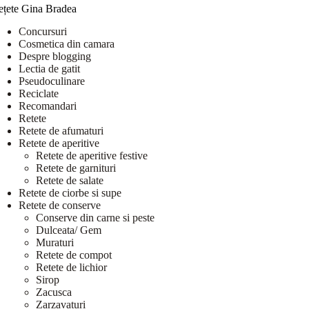
ețete Gina Bradea
Concursuri
Cosmetica din camara
Despre blogging
Lectia de gatit
Pseudoculinare
Reciclate
Recomandari
Retete
Retete de afumaturi
Retete de aperitive
Retete de aperitive festive
Retete de garnituri
Retete de salate
Retete de ciorbe si supe
Retete de conserve
Conserve din carne si peste
Dulceata/ Gem
Muraturi
Retete de compot
Retete de lichior
Sirop
Zacusca
Zarzavaturi