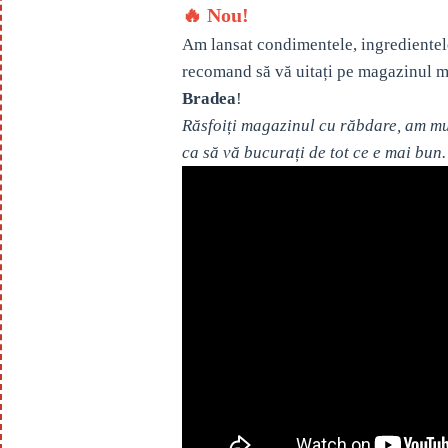
🔥 Nou!
Am lansat condimentele, ingredientel
recomand să vă uitați pe magazinul m
Bradea
!
Răsfoiți magazinul cu răbdare, am mul
ca să vă bucurați de tot ce e mai bun.