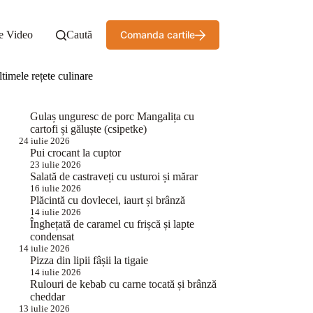
e Video
Caută
Comanda cartile
timele rețete culinare
Gulaș unguresc de porc Mangalița cu
cartofi și găluște (csipetke)
24 iulie 2026
Pui crocant la cuptor
23 iulie 2026
Salată de castraveți cu usturoi și mărar
16 iulie 2026
Plăcintă cu dovlecei, iaurt și brânză
14 iulie 2026
Înghețată de caramel cu frișcă și lapte
condensat
14 iulie 2026
Pizza din lipii fâșii la tigaie
14 iulie 2026
Rulouri de kebab cu carne tocată și brânză
cheddar
13 iulie 2026