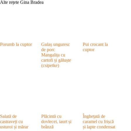
Alte rețete Gina Bradea
Porumb la cuptor
Gulaș unguresc
Pui crocant la
de porc
cuptor
Mangalița cu
cartofi și găluște
(csipetke)
Salată de
Plăcintă cu
Înghețată de
castraveți cu
dovlecei, iaurt și
caramel cu frișcă
usturoi și mărar
brânză
și lapte condensat