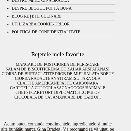
DESPRE MINE, GINA BRADEA
DESPRE BLOGUL POFTĂ BUNĂ
BLOG REȚETE CULINARE
UTILIZAREA COOKIE-URILOR
POLITICĂ DE CONFIDENȚIALITATE
Rețetele mele favorite
MANCARE DE POST
CIORBA DE PERISOARE
SALAM DE BISCUITI
CREMA DE ZAHAR ARS
PAPANASI
CIORBA DE BURTA
CLATITE
DROB DE MIEL
SALATA BOEUF
CIORBA RADAUTEANA
TIRAMISU FARA OUA
CLATITE AMERICANE
PASTE CARBONARA
CARTOFI LA CUPTOR
LASAGNA
GOGOSI
SARMALE
CHEESECAKE
TORT DIPLOMAT
CHEC PUFOS
CIOCOLATA DE CASA
MANCARE DE CARTOFI
Acum puteți comanda condimentele, ingredientele și multe
alte bunătăți marca Gina Bradea! Vă recomand să vă uitați pe