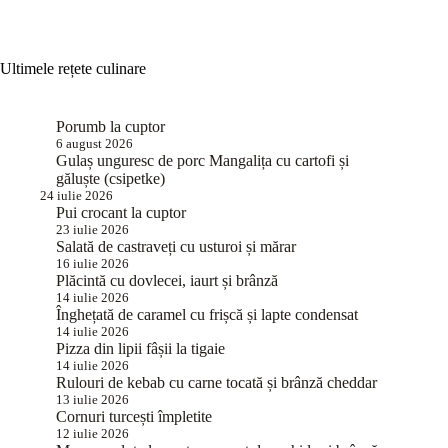
Ultimele rețete culinare
Porumb la cuptor
6 august 2026
Gulaș unguresc de porc Mangalița cu cartofi și
găluște (csipetke)
24 iulie 2026
Pui crocant la cuptor
23 iulie 2026
Salată de castraveți cu usturoi și mărar
16 iulie 2026
Plăcintă cu dovlecei, iaurt și brânză
14 iulie 2026
Înghețată de caramel cu frișcă și lapte condensat
14 iulie 2026
Pizza din lipii fâșii la tigaie
14 iulie 2026
Rulouri de kebab cu carne tocată și brânză cheddar
13 iulie 2026
Cornuri turcești împletite
12 iulie 2026