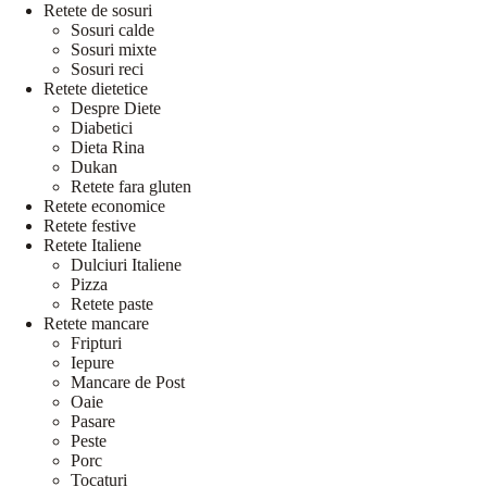
Retete de sosuri
Sosuri calde
Sosuri mixte
Sosuri reci
Retete dietetice
Despre Diete
Diabetici
Dieta Rina
Dukan
Retete fara gluten
Retete economice
Retete festive
Retete Italiene
Dulciuri Italiene
Pizza
Retete paste
Retete mancare
Fripturi
Iepure
Mancare de Post
Oaie
Pasare
Peste
Porc
Tocaturi