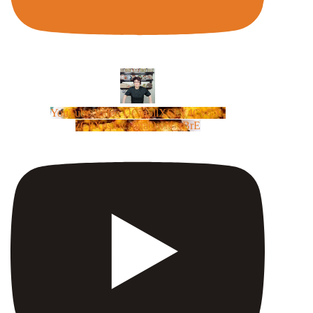
YouTube Video UCm5llXSLY4CyCX-
zC8XosTw_huaQwN_rBrE