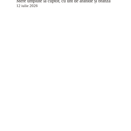
Mere umplute la cuptor, cu unt de arahide și brânză
12 iulie 2026