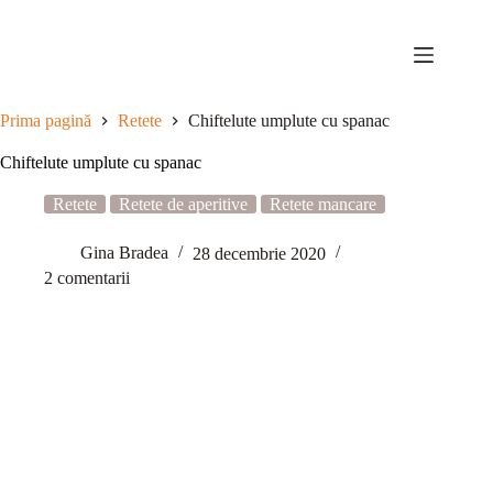
Sari
la
conținut
Prima pagină
Retete
Chiftelute umplute cu spanac
Chiftelute umplute cu spanac
Retete
Retete de aperitive
Retete mancare
Gina Bradea
28 decembrie 2020
2 comentarii