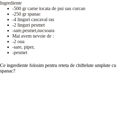
Ingrediente
-500 gr carne tocata de pui sau curcan
-250 gr spanac
-4 linguri cascaval ras
-2 linguri pesmet
-sare,pesmet,nucsoara
Mai avem nevoie de :
-2 oua
-sare, piper,
-pesmet
Ce ingrediente folosim pentru reteta de chiftelute umplute cu
spanac?