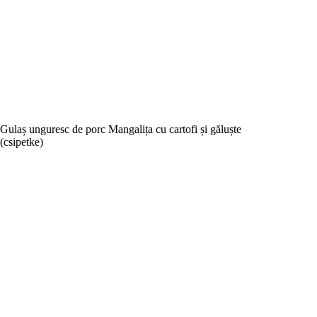
Gulaș unguresc de porc Mangalița cu cartofi și găluște
(csipetke)