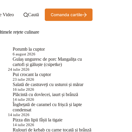
e Video
Caută
Comanda cartile
timele rețete culinare
Porumb la cuptor
6 august 2026
Gulaș unguresc de porc Mangalița cu
cartofi și găluște (csipetke)
24 iulie 2026
Pui crocant la cuptor
23 iulie 2026
Salată de castraveți cu usturoi și mărar
16 iulie 2026
Plăcintă cu dovlecei, iaurt și brânză
14 iulie 2026
Înghețată de caramel cu frișcă și lapte
condensat
14 iulie 2026
Pizza din lipii fâșii la tigaie
14 iulie 2026
Rulouri de kebab cu carne tocată și brânză