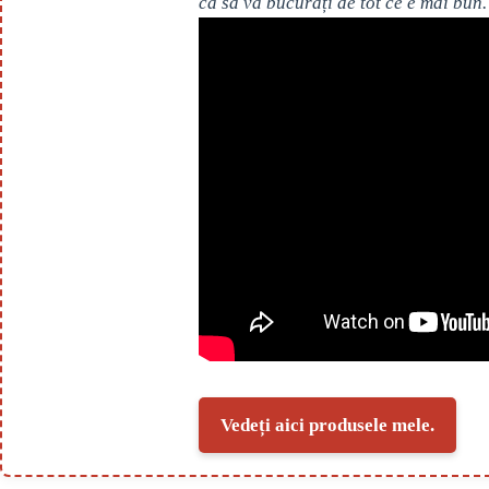
ca să vă bucurați de tot ce e mai bun.
Vedeți aici produsele mele.