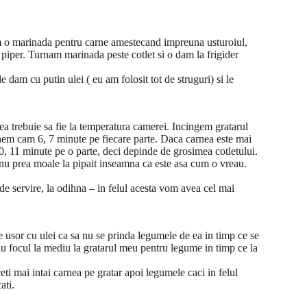
cem o marinada pentru carne amestecand impreuna usturoiul,
i piper. Turnam marinada peste cotlet si o dam la frigider
e dam cu putin ulei ( eu am folosit tot de struguri) si le
ea trebuie sa fie la temperatura camerei. Incingem gratarul
tinem cam 6, 7 minute pe fiecare parte. Daca carnea este mai
10, 11 minute pe o parte, deci depinde de grosimea cotletului.
 nu prea moale la pipait inseamna ca este asa cum o vreau.
 de servire, la odihna – in felul acesta vom avea cel mai
usor cu ulei ca sa nu se prinda legumele de ea in timp ce se
dau focul la mediu la gratarul meu pentru legume in timp ce la
eti mai intai carnea pe gratar apoi legumele caci in felul
ati.