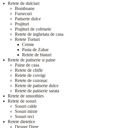
Retete de dulciuri
Bomboane
Fursecuri
Patiserie dulce
Prajituri
Prajituri de cofetarie
Retete de inghetata de casa
Retete Torturi
Creme
Pasta de Zahar
Retete de blaturi
Retete de patiserie si paine
Paine de casa
Retete de chifle
Retete de covrigi
Retete de cozonac
Retete de patiserie dulce
Retete de patiserie sarata
Retete de smoothies
Retete de sosuri
Sosuri calde
Sosuri mixte
Sosuri reci
Retete dietetice
Despre Diete