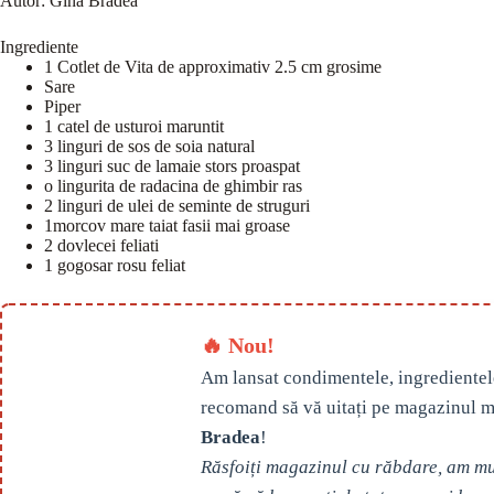
Autor:
Gina Bradea
Ingrediente
1 Cotlet de Vita de approximativ 2.5 cm grosime
Sare
Piper
1 catel de usturoi maruntit
3 linguri de sos de soia natural
3 linguri suc de lamaie stors proaspat
o lingurita de radacina de ghimbir ras
2 linguri de ulei de seminte de struguri
1morcov mare taiat fasii mai groase
2 dovlecei feliati
1 gogosar rosu feliat
🔥 Nou!
Am lansat condimentele, ingredientel
recomand să vă uitați pe magazinul m
Bradea
!
Răsfoiți magazinul cu răbdare, am mul