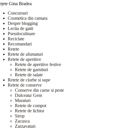
ețete Gina Bradea
Concursuri
Cosmetica din camara
Despre blogging
Lectia de gatit
Pseudoculinare
Reciclate
Recomandari
Retete
Retete de afumaturi
Retete de aperitive
Retete de aperitive festive
Retete de garnituri
Retete de salate
Retete de ciorbe si supe
Retete de conserve
Conserve din carne si peste
Dulceata/ Gem
Muraturi
Retete de compot
Retete de lichior
Sirop
Zacusca
Zarzavaturi