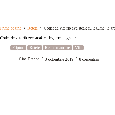
Sari
la
conținut
Prima pagină
Retete
Cotlet de vita rib eye steak cu legume, la gra
Cotlet de vita rib eye steak cu legume, la gratar
Fripturi
Retete
Retete mancare
Vita
Gina Bradea
3 octombrie 2019
8 comentarii