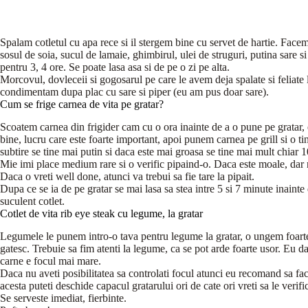
Spalam cotletul cu apa rece si il stergem bine cu servet de hartie. Fa
sosul de soia, sucul de lamaie, ghimbirul, ulei de struguri, putina sare s
pentru 3, 4 ore. Se poate lasa asa si de pe o zi pe alta.
Morcovul, dovleceii si gogosarul pe care le avem deja spalate si feliate l
condimentam dupa plac cu sare si piper (eu am pus doar sare).
Cum se frige carnea de vita pe gratar?
Scoatem carnea din frigider cam cu o ora inainte de a o pune pe gratar, 
bine, lucru care este foarte important, apoi punem carnea pe grill si o 
subtire se tine mai putin si daca este mai groasa se tine mai mult chiar 
Mie imi place medium rare si o verific pipaind-o. Daca este moale, dar
Daca o vreti well done, atunci va trebui sa fie tare la pipait.
Dupa ce se ia de pe gratar se mai lasa sa stea intre 5 si 7 minute inainte
suculent cotlet.
Cotlet de vita rib eye steak cu legume, la gratar
Legumele le punem intro-o tava pentru legume la gratar, o ungem foarte 
gatesc. Trebuie sa fim atenti la legume, ca se pot arde foarte usor. Eu 
carne e focul mai mare.
Daca nu aveti posibilitatea sa controlati focul atunci eu recomand sa fac
acesta puteti deschide capacul gratarului ori de cate ori vreti sa le verific
Se serveste imediat, fierbinte.