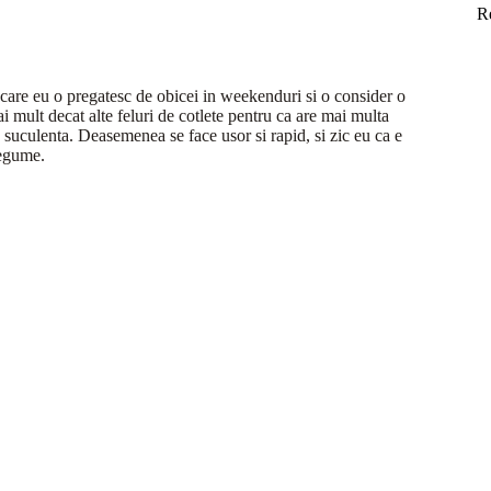
R
 care eu o pregatesc de obicei in weekenduri si o consider o
i mult decat alte feluri de cotlete pentru ca are mai multa
e suculenta. Deasemenea se face usor si rapid, si zic eu ca e
legume.