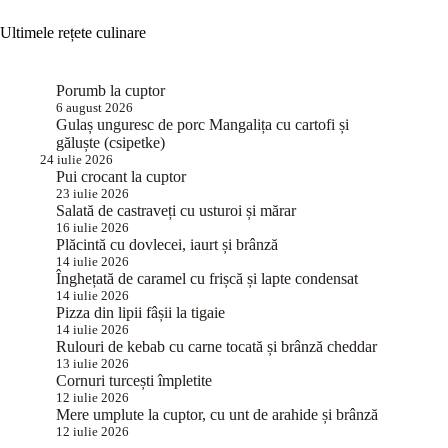
Ultimele rețete culinare
Porumb la cuptor
6 august 2026
Gulaș unguresc de porc Mangalița cu cartofi și
găluște (csipetke)
24 iulie 2026
Pui crocant la cuptor
23 iulie 2026
Salată de castraveți cu usturoi și mărar
16 iulie 2026
Plăcintă cu dovlecei, iaurt și brânză
14 iulie 2026
Înghețată de caramel cu frișcă și lapte condensat
14 iulie 2026
Pizza din lipii fâșii la tigaie
14 iulie 2026
Rulouri de kebab cu carne tocată și brânză cheddar
13 iulie 2026
Cornuri turcești împletite
12 iulie 2026
Mere umplute la cuptor, cu unt de arahide și brânză
12 iulie 2026