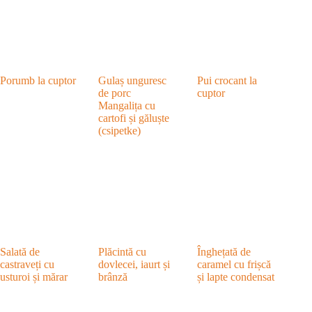
Porumb la cuptor
Gulaș unguresc
Pui crocant la
de porc
cuptor
Mangalița cu
cartofi și găluște
(csipetke)
Salată de
Plăcintă cu
Înghețată de
castraveți cu
dovlecei, iaurt și
caramel cu frișcă
usturoi și mărar
brânză
și lapte condensat