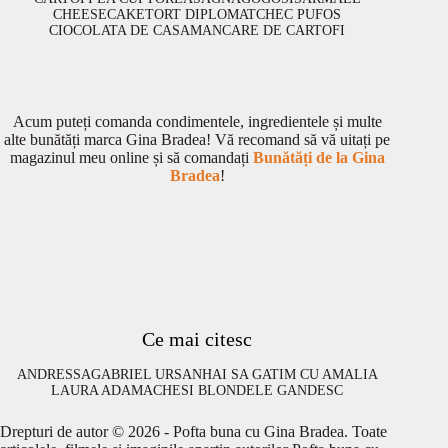
CHEESECAKE
TORT DIPLOMAT
CHEC PUFOS
CIOCOLATA DE CASA
MANCARE DE CARTOFI
Acum puteți comanda condimentele, ingredientele și multe
alte bunătăți marca Gina Bradea! Vă recomand să vă uitați pe
magazinul meu online și să comandați
Bunătăți de la Gina
Bradea
!
Ce mai citesc
ANDRESSA
GABRIEL URSAN
HAI SA GATIM CU AMALIA
LAURA ADAMACHE
SI BLONDELE GANDESC
Drepturi de autor © 2026 - Pofta buna cu Gina Bradea. Toate