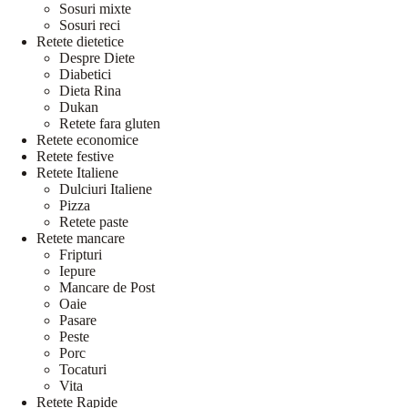
Sosuri mixte
Sosuri reci
Retete dietetice
Despre Diete
Diabetici
Dieta Rina
Dukan
Retete fara gluten
Retete economice
Retete festive
Retete Italiene
Dulciuri Italiene
Pizza
Retete paste
Retete mancare
Fripturi
Iepure
Mancare de Post
Oaie
Pasare
Peste
Porc
Tocaturi
Vita
Retete Rapide