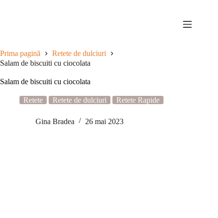
Sari
la
conținut
Prima pagină
Retete de dulciuri
Salam de biscuiti cu ciocolata
Salam de biscuiti cu ciocolata
Retete
Retete de dulciuri
Retete Rapide
Gina Bradea
26 mai 2023