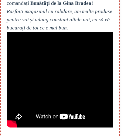
comandați
Bunătăți de la Gina Bradea
!
Răsfoiți magazinul cu răbdare, am multe produse
pentru voi și adaug constant altele noi, ca să vă
bucurați de tot ce e mai bun.