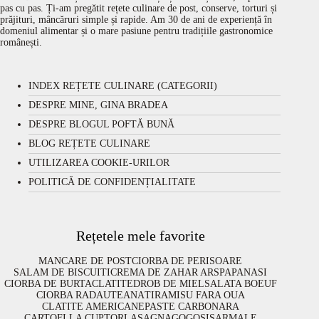
pas cu pas. Ți-am pregătit rețete culinare de post, conserve, torturi și
prăjituri, mâncăruri simple și rapide. Am 30 de ani de experiență în
domeniul alimentar și o mare pasiune pentru tradițiile gastronomice
românești.
INDEX REȚETE CULINARE (CATEGORII)
DESPRE MINE, GINA BRADEA
DESPRE BLOGUL POFTĂ BUNĂ
BLOG REȚETE CULINARE
UTILIZAREA COOKIE-URILOR
POLITICĂ DE CONFIDENȚIALITATE
Rețetele mele favorite
MANCARE DE POST
CIORBA DE PERISOARE
SALAM DE BISCUITI
CREMA DE ZAHAR ARS
PAPANASI
CIORBA DE BURTA
CLATITE
DROB DE MIEL
SALATA BOEUF
CIORBA RADAUTEANA
TIRAMISU FARA OUA
CLATITE AMERICANE
PASTE CARBONARA
CARTOFI LA CUPTOR
LASAGNA
GOGOSI
SARMALE