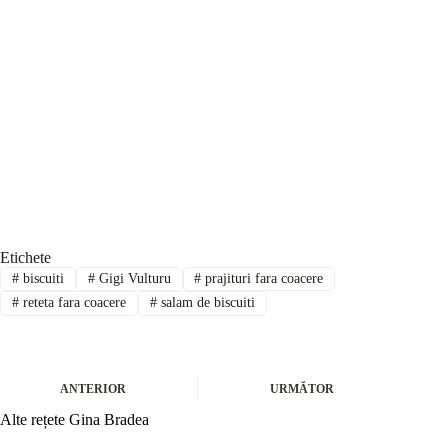
Etichete
#
biscuiti
#
Gigi Vulturu
#
prajituri fara coacere
#
reteta fara coacere
#
salam de biscuiti
ANTERIOR
URMĂTOR
Alte rețete Gina Bradea