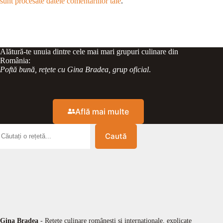
sunt procesate datele comentariilor tale
.
Alătură-te unuia dintre cele mai mari grupuri culinare din
România:
Poftă bună, rețete cu Gina Bradea, grup oficial
.
Află mai multe
Caută
Gina Bradea
- Rețete culinare românești și internaționale, explicate