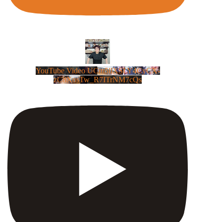
YouTube Video UCm5llXSLY4CyCX-
zC8XosTw_R7ITrNM7cQs