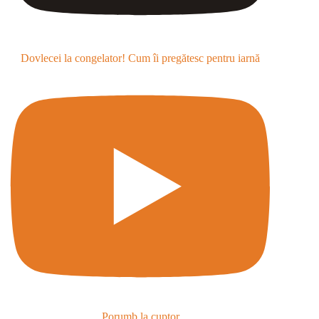
Dovlecei la congelator! Cum îi pregătesc pentru iarnă
Porumb la cuptor