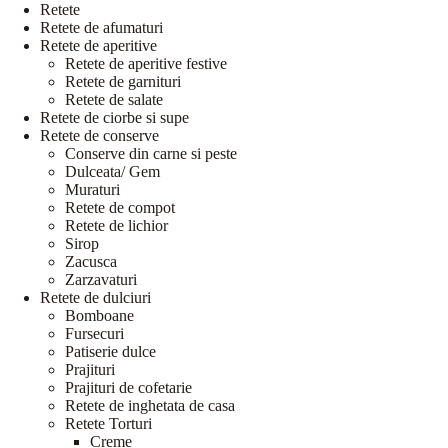
Retete
Retete de afumaturi
Retete de aperitive
Retete de aperitive festive
Retete de garnituri
Retete de salate
Retete de ciorbe si supe
Retete de conserve
Conserve din carne si peste
Dulceata/ Gem
Muraturi
Retete de compot
Retete de lichior
Sirop
Zacusca
Zarzavaturi
Retete de dulciuri
Bomboane
Fursecuri
Patiserie dulce
Prajituri
Prajituri de cofetarie
Retete de inghetata de casa
Retete Torturi
Creme