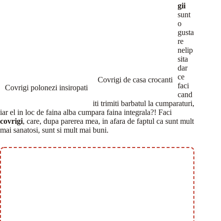
gii
sunt
o
gusta
re
nelip
sita
dar
ce
Covrigi de casa crocanti
faci
Covrigi polonezi insiropati
cand
iti trimiti barbatul la cumparaturi,
iar el in loc de faina alba cumpara faina integrala?! Faci
covrigi
, care, dupa parerea mea, in afara de faptul ca sunt mult
mai sanatosi, sunt si mult mai buni.