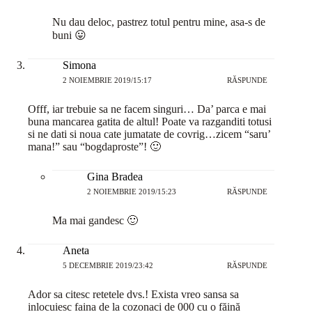
Nu dau deloc, pastrez totul pentru mine, asa-s de
buni 😛
Simona
2 NOIEMBRIE 2019/15:17
RĂSPUNDE
Offf, iar trebuie sa ne facem singuri… Da’ parca e mai
buna mancarea gatita de altul! Poate va razganditi totusi
si ne dati si noua cate jumatate de covrig…zicem “saru’
mana!” sau “bogdaproste”! 🙂
Gina Bradea
2 NOIEMBRIE 2019/15:23
RĂSPUNDE
Ma mai gandesc 🙂
Aneta
5 DECEMBRIE 2019/23:42
RĂSPUNDE
Ador sa citesc retetele dvs.! Exista vreo sansa sa
inlocuiesc faina de la cozonaci de 000 cu o făină