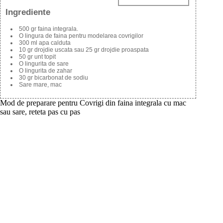
Ingrediente
500 gr faina integrala.
O lingura de faina pentru modelarea covrigilor
300 ml apa calduta
10 gr drojdie uscata sau 25 gr drojdie proaspata
50 gr unt topit
O lingurita de sare
O lingurita de zahar
30 gr bicarbonat de sodiu
Sare mare, mac
Mod de preparare pentru Covrigi din faina integrala cu mac
sau sare, reteta pas cu pas