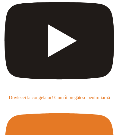
Dovlecei la congelator! Cum îi pregătesc pentru iarnă