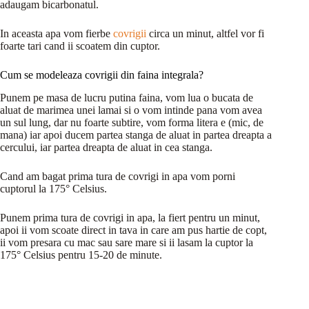
adaugam bicarbonatul.
In aceasta apa vom fierbe
covrigii
circa un minut, altfel vor fi
foarte tari cand ii scoatem din cuptor.
Cum se modeleaza covrigii din faina integrala?
Punem pe masa de lucru putina faina, vom lua o bucata de
aluat de marimea unei lamai si o vom intinde pana vom avea
un sul lung, dar nu foarte subtire, vom forma litera e (mic, de
mana) iar apoi ducem partea stanga de aluat in partea dreapta a
cercului, iar partea dreapta de aluat in cea stanga.
Cand am bagat prima tura de covrigi in apa vom porni
cuptorul la 175° Celsius.
Punem prima tura de covrigi in apa, la fiert pentru un minut,
apoi ii vom scoate direct in tava in care am pus hartie de copt,
ii vom presara cu mac sau sare mare si ii lasam la cuptor la
175° Celsius pentru 15-20 de minute.