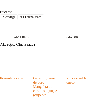
Etichete
#
covrigi
#
Luciana Marc
ANTERIOR
URMĂTOR
Alte rețete Gina Bradea
Porumb la cuptor
Gulaș unguresc
Pui crocant la
de porc
cuptor
Mangalița cu
cartofi și găluște
(csipetke)