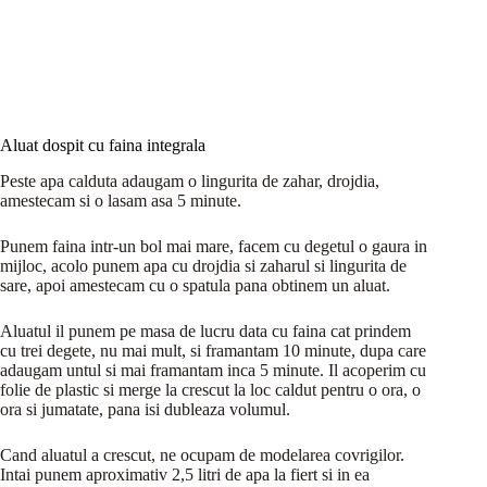
Aluat dospit cu faina integrala
Peste apa calduta adaugam o lingurita de zahar, drojdia,
amestecam si o lasam asa 5 minute.
Punem faina intr-un bol mai mare, facem cu degetul o gaura in
mijloc, acolo punem apa cu drojdia si zaharul si lingurita de
sare, apoi amestecam cu o spatula pana obtinem un aluat.
Aluatul il punem pe masa de lucru data cu faina cat prindem
cu trei degete, nu mai mult, si framantam 10 minute, dupa care
adaugam untul si mai framantam inca 5 minute. Il acoperim cu
folie de plastic si merge la crescut la loc caldut pentru o ora, o
ora si jumatate, pana isi dubleaza volumul.
Cand aluatul a crescut, ne ocupam de modelarea covrigilor.
Intai punem aproximativ 2,5 litri de apa la fiert si in ea