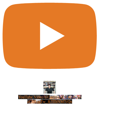
YouTube Video UCm5llXSLY4CyCX-
zC8XosTw_R7ITrNM7cQs