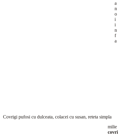
a
n
o
i
i
n
f
a
Covrigi pufosi cu dulceata, colacei cu susan, reteta simpla
milie
covri