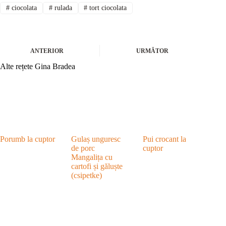
#
ciocolata
#
rulada
#
tort ciocolata
ANTERIOR
URMĂTOR
Alte rețete Gina Bradea
Porumb la cuptor
Gulaș unguresc
Pui crocant la
de porc
cuptor
Mangalița cu
cartofi și găluște
(csipetke)