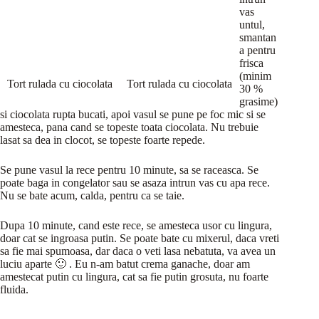
vas
untul,
smantan
a pentru
frisca
(minim
Tort rulada cu ciocolata
Tort rulada cu ciocolata
30 %
grasime)
si ciocolata rupta bucati, apoi vasul se pune pe foc mic si se
amesteca, pana cand se topeste toata ciocolata. Nu trebuie
lasat sa dea in clocot, se topeste foarte repede.
Se pune vasul la rece pentru 10 minute, sa se raceasca. Se
poate baga in congelator sau se asaza intrun vas cu apa rece.
Nu se bate acum, calda, pentru ca se taie.
Dupa 10 minute, cand este rece, se amesteca usor cu lingura,
doar cat se ingroasa putin. Se poate bate cu mixerul, daca vreti
sa fie mai spumoasa, dar daca o veti lasa nebatuta, va avea un
luciu aparte 🙂 . Eu n-am batut crema ganache, doar am
amestecat putin cu lingura, cat sa fie putin grosuta, nu foarte
fluida.