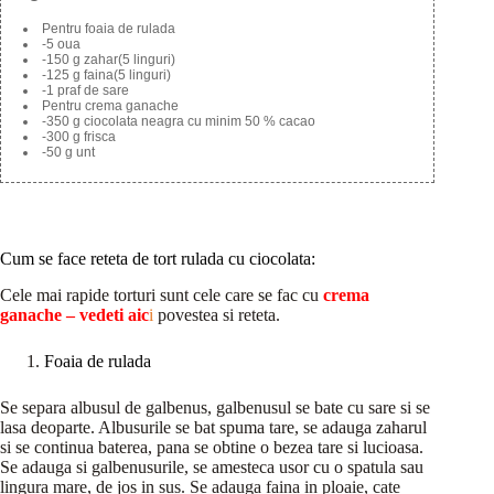
Pentru foaia de rulada
-5 oua
-150 g zahar(5 linguri)
-125 g faina(5 linguri)
-1 praf de sare
Pentru crema ganache
-350 g ciocolata neagra cu minim 50 % cacao
-300 g frisca
-50 g unt
Cum se face reteta de tort rulada cu ciocolata:
Cele mai rapide torturi sunt cele care se fac cu
crema
ganache – vedeti aic
i
povestea si reteta.
Foaia de rulada
Se separa albusul de galbenus, galbenusul se bate cu sare si se
lasa deoparte. Albusurile se bat spuma tare, se adauga zaharul
si se continua baterea, pana se obtine o bezea tare si lucioasa.
Se adauga si galbenusurile, se amesteca usor cu o spatula sau
lingura mare, de jos in sus. Se adauga faina in ploaie, cate