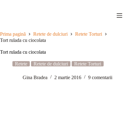
Sari
la
conținut
Prima pagină
Retete de dulciuri
Retete Torturi
Tort rulada cu ciocolata
Tort rulada cu ciocolata
Retete
Retete de dulciuri
Retete Torturi
Gina Bradea
2 martie 2016
9 comentarii