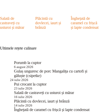
Salată de
Plăcintă cu
Înghețată de
castraveți cu
dovlecei, iaurt și
caramel cu frișcă
usturoi și mărar
brânză
și lapte condensat
Ultimele rețete culinare
Porumb la cuptor
6 august 2026
Gulaș unguresc de porc Mangalița cu cartofi și
găluște (csipetke)
24 iulie 2026
Pui crocant la cuptor
23 iulie 2026
Salată de castraveți cu usturoi și mărar
16 iulie 2026
Plăcintă cu dovlecei, iaurt și brânză
14 iulie 2026
Înghețată de caramel cu frișcă și lapte condensat