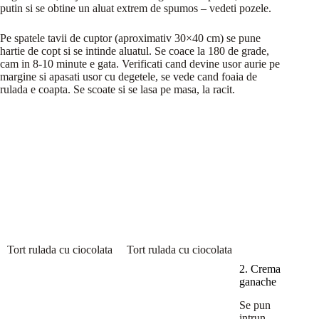
putin si se obtine un aluat extrem de spumos – vedeti pozele.
Pe spatele tavii de cuptor (aproximativ 30×40 cm) se pune
hartie de copt si se intinde aluatul. Se coace la 180 de grade,
cam in 8-10 minute e gata. Verificati cand devine usor aurie pe
margine si apasati usor cu degetele, se vede cand foaia de
rulada e coapta. Se scoate si se lasa pe masa, la racit.
Tort rulada cu ciocolata
Tort rulada cu ciocolata
2. Crema
ganache
Se pun
intrun