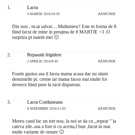
Lacra
4 MARTIE 2016/19:59
RĂSPUNDE
Din nou , m-ai salvat….Multumesc! Este in forma de 8
fiind facut de mine in preajma de 8 MARTIE <3 .O
surpriza pt naietii mei 🙂
Reparatii frigidere
2 APRILIE 2016/8:49
RĂSPUNDE
Foarte gustos asa il facea mama acasa dar nu stiam
denumirile pt. creme iar mama facea mai multe foi
deorece fiind puse la racit dispareau.
Lacra Corduneanu
8 NOIEMBRIE 2016/11:03
RĂSPUNDE
Mereu cand fac un tort nou, la noi se da cu ,,repeat ” la
cateva zile..asa a fost si cu acesta,f bun ,facut in mai
multe variante de ornare 🙂