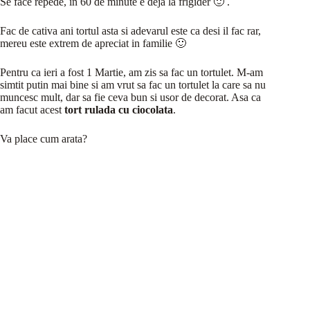
Se face repede, in 60 de minute e deja la frigider 🙂 .
Fac de cativa ani tortul asta si adevarul este ca desi il fac rar,
mereu este extrem de apreciat in familie 🙂
Pentru ca ieri a fost 1 Martie, am zis sa fac un tortulet. M-am
simtit putin mai bine si am vrut sa fac un tortulet la care sa nu
muncesc mult, dar sa fie ceva bun si usor de decorat. Asa ca
am facut acest
tort rulada cu ciocolata
.
Va place cum arata?