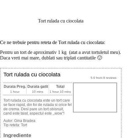
Tort rulada cu ciocolata
Ce ne trebuie pentru reteta de Tort rulada cu ciocolata:
Pentru un tort de aproximativ 1 kg (atat a avut tortuletul meu).
Daca vreti mai mare, dublati sau triplati cantitatile 🙂
Tort rulada cu ciocolata
5.0
from
9
reviews
Durata Preg.
Durata gatit
Total
1 hour
10 mins
1 hour 10 mins
Tort rulada cu ciocolata este un tort care
se face rapid, din foi de rulada si orice fel
de crema. Desi pare un tort obisnuit,
cand este taiat, aspectul este ,,wow"!
Autor:
Gina Bradea
Tip reteta:
Tort
Ingrediente