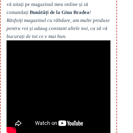
vă uitați pe magazinul meu online și să
comandați
Bunătăți de la Gina Bradea
!
Răsfoiți magazinul cu răbdare, am multe produse
pentru voi și adaug constant altele noi, ca să vă
bucurați de tot ce e mai bun.