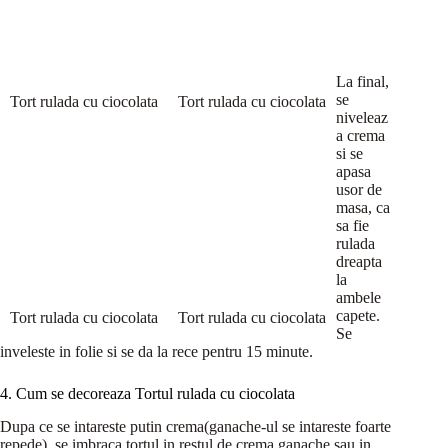
La final,
se
Tort rulada cu ciocolata
Tort rulada cu ciocolata
niveleaz
a crema
si se
apasa
usor de
masa, ca
sa fie
rulada
dreapta
la
ambele
capete.
Tort rulada cu ciocolata
Tort rulada cu ciocolata
Se
inveleste in folie si se da la rece pentru 15 minute.
4. Cum se decoreaza Tortul rulada cu ciocolata
Dupa ce se intareste putin crema(ganache-ul se intareste foarte
repede), se imbraca tortul in restul de crema ganache sau in