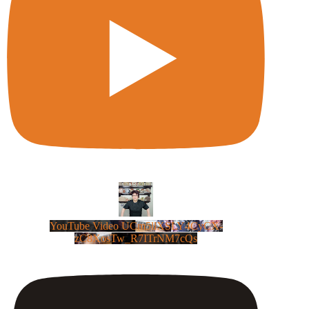
YouTube Video UCm5llXSLY4CyCX-
zC8XosTw_R7ITrNM7cQs