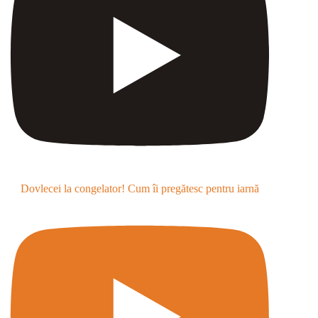
Dovlecei la congelator! Cum îi pregătesc pentru iarnă