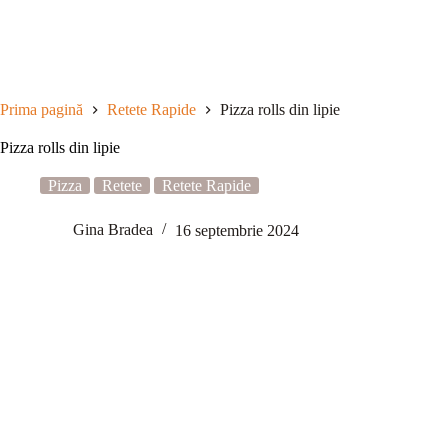
Sari
la
conținut
Prima pagină
Retete Rapide
Pizza rolls din lipie
Pizza rolls din lipie
Pizza
Retete
Retete Rapide
Gina Bradea
16 septembrie 2024