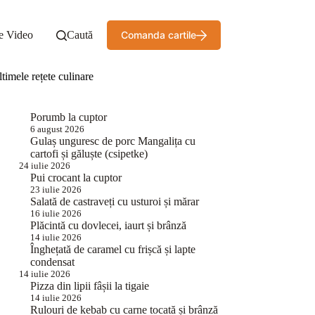
e Video
Caută
Comanda cartile
timele rețete culinare
Porumb la cuptor
6 august 2026
Gulaș unguresc de porc Mangalița cu
cartofi și găluște (csipetke)
24 iulie 2026
Pui crocant la cuptor
23 iulie 2026
Salată de castraveți cu usturoi și mărar
16 iulie 2026
Plăcintă cu dovlecei, iaurt și brânză
14 iulie 2026
Înghețată de caramel cu frișcă și lapte
condensat
14 iulie 2026
Pizza din lipii fâșii la tigaie
14 iulie 2026
Rulouri de kebab cu carne tocată și brânză