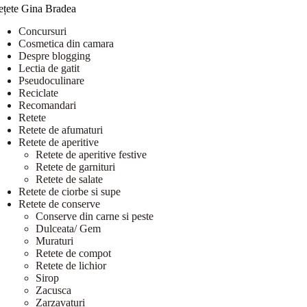
ețete Gina Bradea
Concursuri
Cosmetica din camara
Despre blogging
Lectia de gatit
Pseudoculinare
Reciclate
Recomandari
Retete
Retete de afumaturi
Retete de aperitive
Retete de aperitive festive
Retete de garnituri
Retete de salate
Retete de ciorbe si supe
Retete de conserve
Conserve din carne si peste
Dulceata/ Gem
Muraturi
Retete de compot
Retete de lichior
Sirop
Zacusca
Zarzavaturi