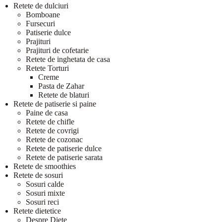
Retete de dulciuri
Bomboane
Fursecuri
Patiserie dulce
Prajituri
Prajituri de cofetarie
Retete de inghetata de casa
Retete Torturi
Creme
Pasta de Zahar
Retete de blaturi
Retete de patiserie si paine
Paine de casa
Retete de chifle
Retete de covrigi
Retete de cozonac
Retete de patiserie dulce
Retete de patiserie sarata
Retete de smoothies
Retete de sosuri
Sosuri calde
Sosuri mixte
Sosuri reci
Retete dietetice
Despre Diete