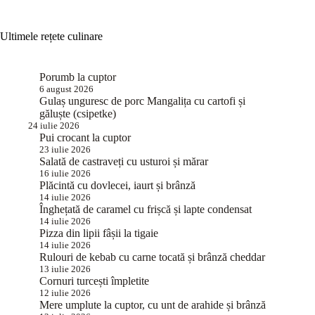
Ultimele rețete culinare
Porumb la cuptor
6 august 2026
Gulaș unguresc de porc Mangalița cu cartofi și
găluște (csipetke)
24 iulie 2026
Pui crocant la cuptor
23 iulie 2026
Salată de castraveți cu usturoi și mărar
16 iulie 2026
Plăcintă cu dovlecei, iaurt și brânză
14 iulie 2026
Înghețată de caramel cu frișcă și lapte condensat
14 iulie 2026
Pizza din lipii fâșii la tigaie
14 iulie 2026
Rulouri de kebab cu carne tocată și brânză cheddar
13 iulie 2026
Cornuri turcești împletite
12 iulie 2026
Mere umplute la cuptor, cu unt de arahide și brânză