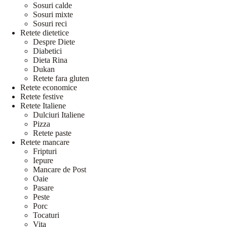
Sosuri calde
Sosuri mixte
Sosuri reci
Retete dietetice
Despre Diete
Diabetici
Dieta Rina
Dukan
Retete fara gluten
Retete economice
Retete festive
Retete Italiene
Dulciuri Italiene
Pizza
Retete paste
Retete mancare
Fripturi
Iepure
Mancare de Post
Oaie
Pasare
Peste
Porc
Tocaturi
Vita