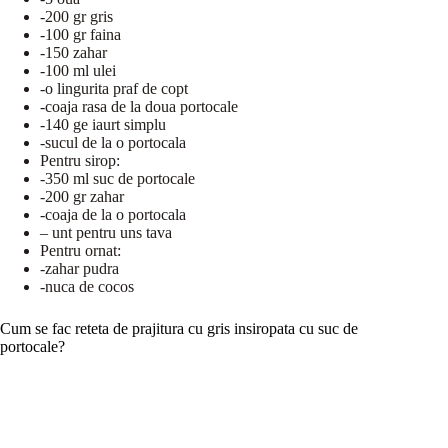
-200 gr gris
-100 gr faina
-150 zahar
-100 ml ulei
-o lingurita praf de copt
-coaja rasa de la doua portocale
-140 ge iaurt simplu
-sucul de la o portocala
Pentru sirop:
-350 ml suc de portocale
-200 gr zahar
-coaja de la o portocala
– unt pentru uns tava
Pentru ornat:
-zahar pudra
-nuca de cocos
Cum se fac reteta de prajitura cu gris insiropata cu suc de
portocale?