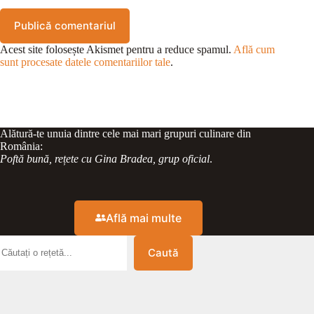
Publică comentariul
Acest site folosește Akismet pentru a reduce spamul.
Află cum
sunt procesate datele comentariilor tale
.
Alătură-te unuia dintre cele mai mari grupuri culinare din
România:
Poftă bună, rețete cu Gina Bradea, grup oficial
.
Află mai multe
Caută