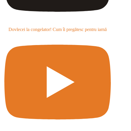
Dovlecei la congelator! Cum îi pregătesc pentru iarnă