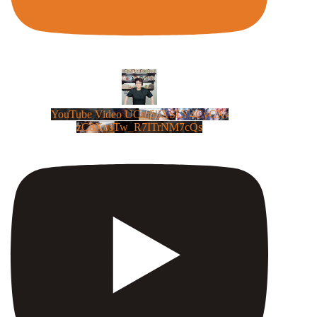
YouTube Video UCm5llXSLY4CyCX-
zC8XosTw_R7ITrNM7cQs