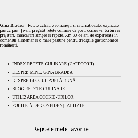
Gina Bradea
- Rețete culinare românești și internaționale, explicate
pas cu pas. Ți-am pregătit rețete culinare de post, conserve, torturi și
prăjituri, mâncăruri simple și rapide. Am 30 de ani de experiență în
domeniul alimentar și o mare pasiune pentru tradițiile gastronomice
românești.
INDEX REȚETE CULINARE (CATEGORII)
DESPRE MINE, GINA BRADEA
DESPRE BLOGUL POFTĂ BUNĂ
BLOG REȚETE CULINARE
UTILIZAREA COOKIE-URILOR
POLITICĂ DE CONFIDENȚIALITATE
Rețetele mele favorite