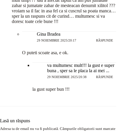
mult timp??? sau a afectat faptul ca am pus jumatate
zahar si jumatate zahar de mesteacan denumit xilitol ???
vroiam sa il fac in asa fel ca si cuscrul sa poata manca…
sper la un raspuns cit de curind… multumesc si va
doresc toate cele bune !!!
Gina Bradea
29 NOIEMBRIE 2025/20:17
RĂSPUNDE
O puteti scoate asa, e ok.
va multumesc mult!!! la gust e super
buna , sper sa le placa la ai mei ...
29 NOIEMBRIE 2025/20:38
RĂSPUNDE
la gust super bun !!!
Lasă un răspuns
Adresa ta de email nu va fi publicată.
Câmpurile obligatorii sunt marcate