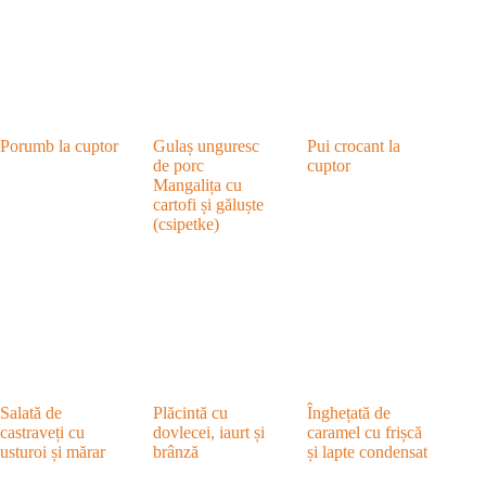
Porumb la cuptor
Gulaș unguresc
Pui crocant la
de porc
cuptor
Mangalița cu
cartofi și găluște
(csipetke)
Salată de
Plăcintă cu
Înghețată de
castraveți cu
dovlecei, iaurt și
caramel cu frișcă
usturoi și mărar
brânză
și lapte condensat