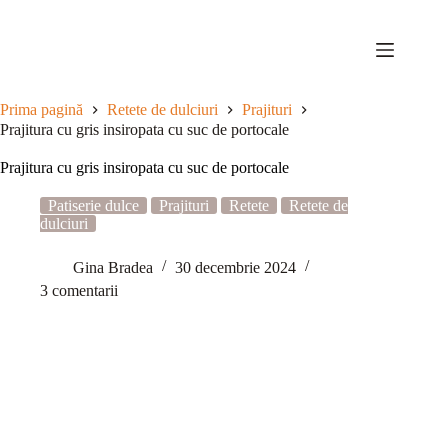
Sari
la
conținut
Prima pagină
Retete de dulciuri
Prajituri
Prajitura cu gris insiropata cu suc de portocale
Prajitura cu gris insiropata cu suc de portocale
Patiserie dulce
Prajituri
Retete
Retete de
dulciuri
Gina Bradea
30 decembrie 2024
3 comentarii