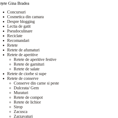
ețete Gina Bradea
Concursuri
Cosmetica din camara
Despre blogging
Lectia de gatit
Pseudoculinare
Reciclate
Recomandari
Retete
Retete de afumaturi
Retete de aperitive
Retete de aperitive festive
Retete de garnituri
Retete de salate
Retete de ciorbe si supe
Retete de conserve
Conserve din carne si peste
Dulceata/ Gem
Muraturi
Retete de compot
Retete de lichior
Sirop
Zacusca
Zarzavaturi