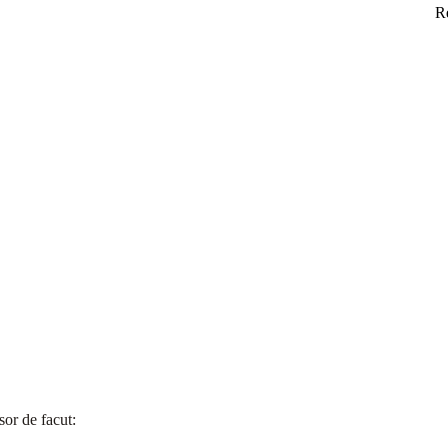
R
usor de facut: