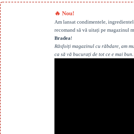
🔥 Nou!
Am lansat condimentele, ingredientel
recomand să vă uitați pe magazinul m
Bradea
!
Răsfoiți magazinul cu răbdare, am mul
ca să vă bucurați de tot ce e mai bun.