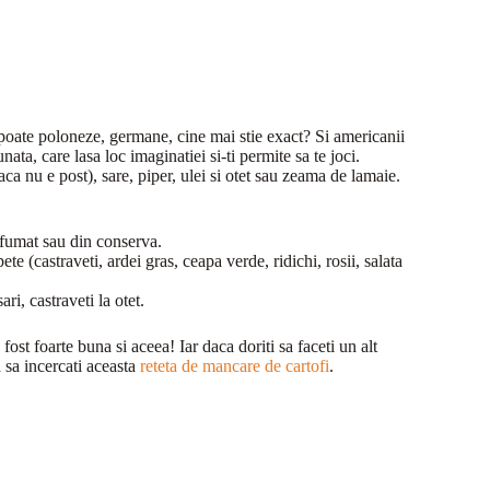
u poate poloneze, germane, cine mai stie exact? Si americanii
ata, care lasa loc imaginatiei si-ti permite sa te joci.
aca nu e post), sare, piper, ulei si otet sau zeama de lamaie.
afumat sau din conserva.
 (castraveti, ardei gras, ceapa verde, ridichi, rosii, salata
i, castraveti la otet.
ost foarte buna si aceea! Iar daca doriti sa faceti un alt
 sa incercati aceasta
reteta de mancare de cartofi
.