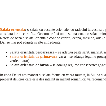
Salata orientala
:
o salata cu accente orientale, cu radacini turcesti sa
au salata lor de cartofi… Oricum ar fi si unde s-a nascut, e o salata minun
Reteta de baza a salatei orientale contine cartofi, ceapa, masline, oua (d
Dar se mai pot adauga si alte ingrediente:
Salata orientala pescareasca
– se adauga peste sarat, marinat, 
Salata orientala de primavara
-vara
– se adauga legume proaspete
verde, marar).
Salata orientala de iarna
– se adauga legume conservate: gogosar
In zona Deltei am mancat si salata facuta cu varza murata, la Sulina si a f
preparat delicios care este des intalnit in meniul romanilor, va recomand