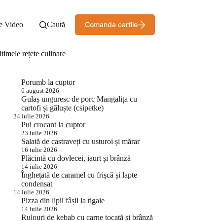
e Video
Caută
Comanda cartile
timele rețete culinare
Porumb la cuptor
6 august 2026
Gulaș unguresc de porc Mangalița cu
cartofi și găluște (csipetke)
24 iulie 2026
Pui crocant la cuptor
23 iulie 2026
Salată de castraveți cu usturoi și mărar
16 iulie 2026
Plăcintă cu dovlecei, iaurt și brânză
14 iulie 2026
Înghețată de caramel cu frișcă și lapte
condensat
14 iulie 2026
Pizza din lipii fâșii la tigaie
14 iulie 2026
Rulouri de kebab cu carne tocată și brânză