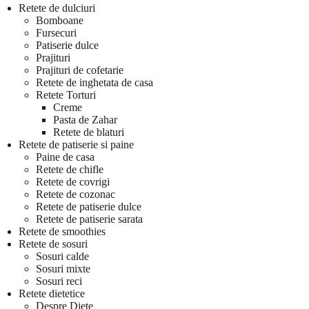
Retete de dulciuri
Bomboane
Fursecuri
Patiserie dulce
Prajituri
Prajituri de cofetarie
Retete de inghetata de casa
Retete Torturi
Creme
Pasta de Zahar
Retete de blaturi
Retete de patiserie si paine
Paine de casa
Retete de chifle
Retete de covrigi
Retete de cozonac
Retete de patiserie dulce
Retete de patiserie sarata
Retete de smoothies
Retete de sosuri
Sosuri calde
Sosuri mixte
Sosuri reci
Retete dietetice
Despre Diete