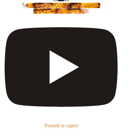
YouTube Video UCm5llXSLY4CyCX-
zC8XosTw_huaQwN_rBrE
Porumb la cuptor