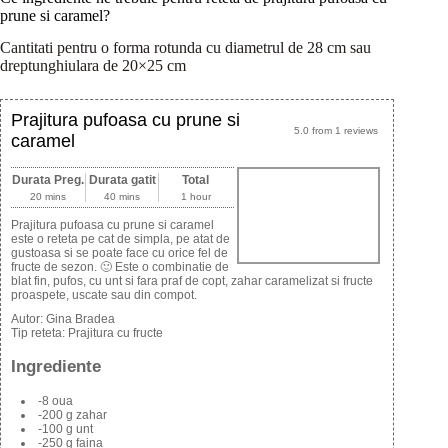
prune si caramel?
Cantitati pentru o forma rotunda cu diametrul de 28 cm sau
dreptunghiulara de 20×25 cm
Prajitura pufoasa cu prune si
5.0
from
1
reviews
caramel
Durata Preg.
Durata gatit
Total
20 mins
40 mins
1 hour
Prajitura pufoasa cu prune si caramel
este o reteta pe cat de simpla, pe atat de
gustoasa si se poate face cu orice fel de
fructe de sezon. 🙂 Este o combinatie de
blat fin, pufos, cu unt si fara praf de copt, zahar caramelizat si fructe
proaspete, uscate sau din compot.
Autor:
Gina Bradea
Tip reteta:
Prajitura cu fructe
Ingrediente
-8 oua
-200 g zahar
-100 g unt
-250 g faina