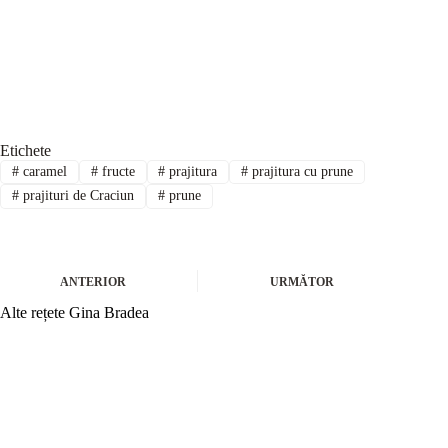
Etichete
#
caramel
#
fructe
#
prajitura
#
prajitura cu prune
#
prajituri de Craciun
#
prune
ANTERIOR
URMĂTOR
Alte rețete Gina Bradea