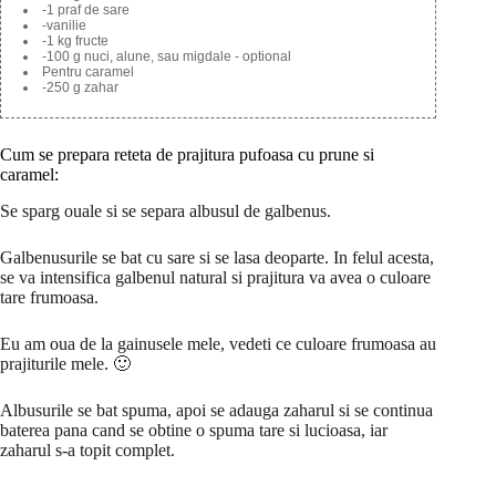
-1 praf de sare
-vanilie
-1 kg fructe
-100 g nuci, alune, sau migdale - optional
Pentru caramel
-250 g zahar
Cum se prepara reteta de prajitura pufoasa cu prune si
caramel:
Se sparg ouale si se separa albusul de galbenus.
Galbenusurile se bat cu sare si se lasa deoparte. In felul acesta,
se va intensifica galbenul natural si prajitura va avea o culoare
tare frumoasa.
Eu am oua de la gainusele mele, vedeti ce culoare frumoasa au
prajiturile mele. 🙂
Albusurile se bat spuma, apoi se adauga zaharul si se continua
baterea pana cand se obtine o spuma tare si lucioasa, iar
zaharul s-a topit complet.