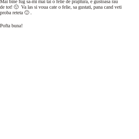
Mai bine fug sa-mi mai tai o felie de prajitura, e gustoasa rau
de tot! 🙂 Va las si voua cate o felie, sa gustati, pana cand veti
proba reteta 🙂 .
Pofta buna!