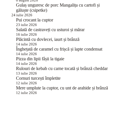
6 august 2026
Gulaș unguresc de porc Mangalița cu cartofi și
găluște (csipetke)
24 iulie 2026
Pui crocant la cuptor
23 iulie 2026
Salată de castraveți cu usturoi și mărar
16 iulie 2026
Plăcintă cu dovlecei, iaurt și brânză
14 iulie 2026
Înghețată de caramel cu frișcă și lapte condensat
14 iulie 2026
Pizza din lipii fâșii la tigaie
14 iulie 2026
Rulouri de kebab cu carne tocată și brânză cheddar
13 iulie 2026
Cornuri turcești împletite
12 iulie 2026
Mere umplute la cuptor, cu unt de arahide și brânză
12 iulie 2026