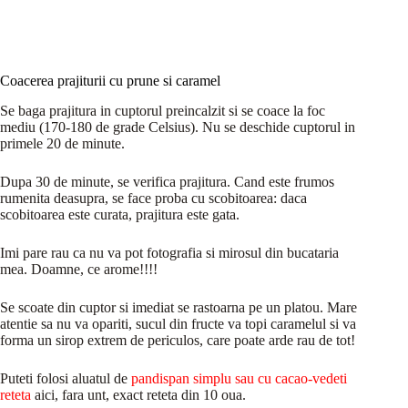
Coacerea prajiturii cu prune si caramel
Se baga prajitura in cuptorul preincalzit si se coace la foc
mediu (170-180 de grade Celsius). Nu se deschide cuptorul in
primele 20 de minute.
Dupa 30 de minute, se verifica prajitura. Cand este frumos
rumenita deasupra, se face proba cu scobitoarea: daca
scobitoarea este curata, prajitura este gata.
Imi pare rau ca nu va pot fotografia si mirosul din bucataria
mea. Doamne, ce arome!!!!
Se scoate din cuptor si imediat se rastoarna pe un platou. Mare
atentie sa nu va opariti, sucul din fructe va topi caramelul si va
forma un sirop extrem de periculos, care poate arde rau de tot!
Puteti folosi aluatul de
pandispan simplu sau cu cacao-vedeti
reteta
aici, fara unt, exact reteta din 10 oua.