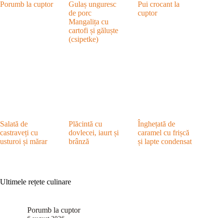
Porumb la cuptor
Gulaș unguresc
Pui crocant la
de porc
cuptor
Mangalița cu
cartofi și găluște
(csipetke)
Salată de
Plăcintă cu
Înghețată de
castraveți cu
dovlecei, iaurt și
caramel cu frișcă
usturoi și mărar
brânză
și lapte condensat
Ultimele rețete culinare
Porumb la cuptor