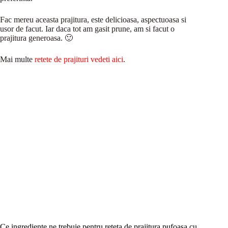
Fac mereu aceasta prajitura, este delicioasa, aspectuoasa si
usor de facut. Iar daca tot am gasit prune, am si facut o
prajitura generoasa. 🙂
Mai multe
retete de prajituri vedeti aici
.
Ce ingrediente ne trebuie pentru reteta de prajitura pufoasa cu