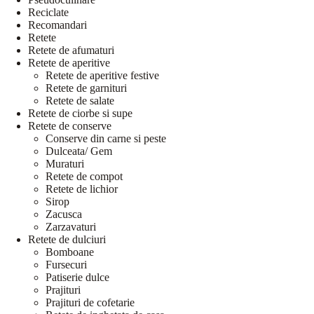
Reciclate
Recomandari
Retete
Retete de afumaturi
Retete de aperitive
Retete de aperitive festive
Retete de garnituri
Retete de salate
Retete de ciorbe si supe
Retete de conserve
Conserve din carne si peste
Dulceata/ Gem
Muraturi
Retete de compot
Retete de lichior
Sirop
Zacusca
Zarzavaturi
Retete de dulciuri
Bomboane
Fursecuri
Patiserie dulce
Prajituri
Prajituri de cofetarie