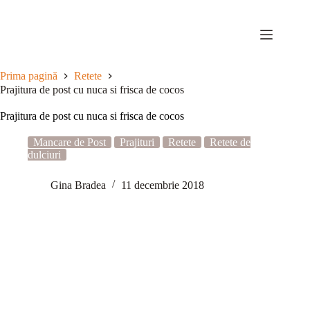
Sari
la
conținut
Prima pagină
Retete
Prajitura de post cu nuca si frisca de cocos
Prajitura de post cu nuca si frisca de cocos
Mancare de Post
Prajituri
Retete
Retete de
dulciuri
Gina Bradea
11 decembrie 2018