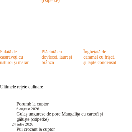
(csipetke)
Salată de
Plăcintă cu
Înghețată de
castraveți cu
dovlecei, iaurt și
caramel cu frișcă
usturoi și mărar
brânză
și lapte condensat
Ultimele rețete culinare
Porumb la cuptor
6 august 2026
Gulaș unguresc de porc Mangalița cu cartofi și
găluște (csipetke)
24 iulie 2026
Pui crocant la cuptor