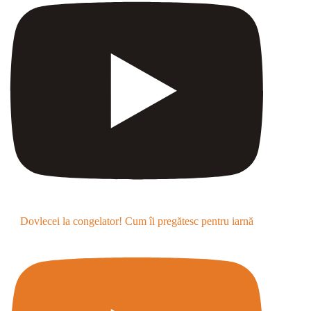
Dovlecei la congelator! Cum îi pregătesc pentru iarnă