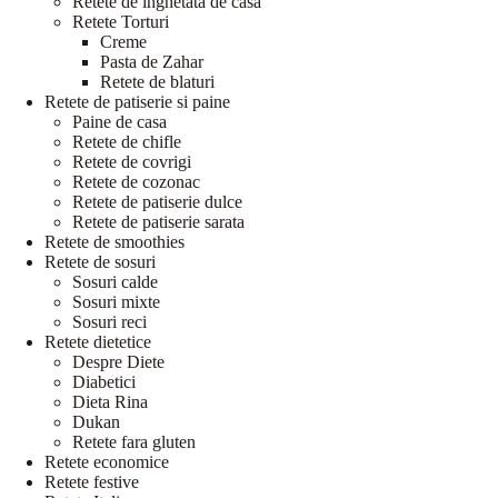
Retete de inghetata de casa
Retete Torturi
Creme
Pasta de Zahar
Retete de blaturi
Retete de patiserie si paine
Paine de casa
Retete de chifle
Retete de covrigi
Retete de cozonac
Retete de patiserie dulce
Retete de patiserie sarata
Retete de smoothies
Retete de sosuri
Sosuri calde
Sosuri mixte
Sosuri reci
Retete dietetice
Despre Diete
Diabetici
Dieta Rina
Dukan
Retete fara gluten
Retete economice
Retete festive