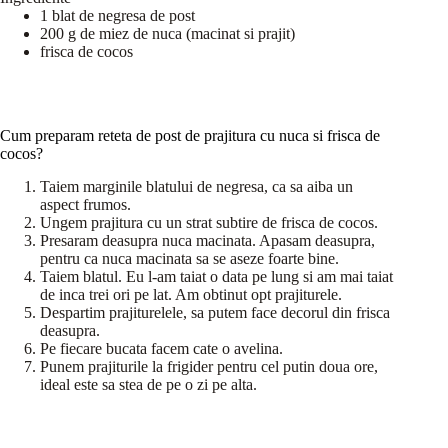
1 blat de negresa de post
200 g de miez de nuca (macinat si prajit)
frisca de cocos
Cum preparam reteta de post de prajitura cu nuca si frisca de
cocos?
Taiem marginile blatului de negresa, ca sa aiba un
aspect frumos.
Ungem prajitura cu un strat subtire de frisca de cocos.
Presaram deasupra nuca macinata. Apasam deasupra,
pentru ca nuca macinata sa se aseze foarte bine.
Taiem blatul. Eu l-am taiat o data pe lung si am mai taiat
de inca trei ori pe lat. Am obtinut opt prajiturele.
Despartim prajiturelele, sa putem face decorul din frisca
deasupra.
Pe fiecare bucata facem cate o avelina.
Punem prajiturile la frigider pentru cel putin doua ore,
ideal este sa stea de pe o zi pe alta.