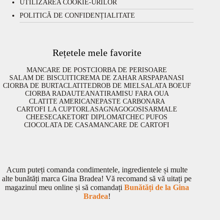
UTILIZAREA COOKIE-URILOR
POLITICĂ DE CONFIDENȚIALITATE
Rețetele mele favorite
MANCARE DE POST
CIORBA DE PERISOARE
SALAM DE BISCUITI
CREMA DE ZAHAR ARS
PAPANASI
CIORBA DE BURTA
CLATITE
DROB DE MIEL
SALATA BOEUF
CIORBA RADAUTEANA
TIRAMISU FARA OUA
CLATITE AMERICANE
PASTE CARBONARA
CARTOFI LA CUPTOR
LASAGNA
GOGOSI
SARMALE
CHEESECAKE
TORT DIPLOMAT
CHEC PUFOS
CIOCOLATA DE CASA
MANCARE DE CARTOFI
Acum puteți comanda condimentele, ingredientele și multe
alte bunătăți marca Gina Bradea! Vă recomand să vă uitați pe
magazinul meu online și să comandați
Bunătăți de la Gina
Bradea
!