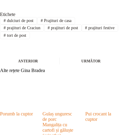
Etichete
#
dulciuri de post
#
Prajituri de casa
#
prajituri de Craciun
#
prajituri de post
#
prajituri festive
#
tort de post
ANTERIOR
URMĂTOR
Alte rețete Gina Bradea
Porumb la cuptor
Gulaș unguresc
Pui crocant la
de porc
cuptor
Mangalița cu
cartofi și găluște