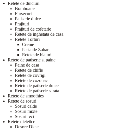
Retete de dulciuri
Bomboane
Fursecuri
Patiserie dulce
Prajituri
Prajituri de cofetarie
Retete de inghetata de casa
Retete Torturi
Creme
Pasta de Zahar
Retete de blaturi
Retete de patiserie si paine
Paine de casa
Retete de chifle
Retete de covrigi
Retete de cozonac
Retete de patiserie dulce
Retete de patiserie sarata
Retete de smoothies
Retete de sosuri
Sosuri calde
Sosuri mixte
Sosuri reci
Retete dietetice
Despre Diete