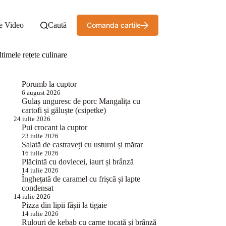
e Video
Caută
Comanda cartile
timele rețete culinare
Porumb la cuptor
6 august 2026
Gulaș unguresc de porc Mangalița cu
cartofi și găluște (csipetke)
24 iulie 2026
Pui crocant la cuptor
23 iulie 2026
Salată de castraveți cu usturoi și mărar
16 iulie 2026
Plăcintă cu dovlecei, iaurt și brânză
14 iulie 2026
Înghețată de caramel cu frișcă și lapte
condensat
14 iulie 2026
Pizza din lipii fâșii la tigaie
14 iulie 2026
Rulouri de kebab cu carne tocată și brânză