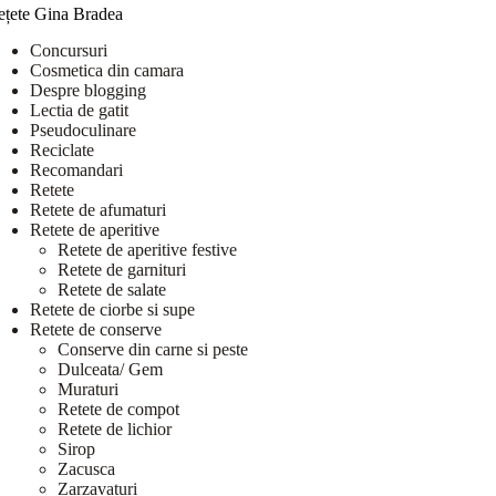
ețete Gina Bradea
Concursuri
Cosmetica din camara
Despre blogging
Lectia de gatit
Pseudoculinare
Reciclate
Recomandari
Retete
Retete de afumaturi
Retete de aperitive
Retete de aperitive festive
Retete de garnituri
Retete de salate
Retete de ciorbe si supe
Retete de conserve
Conserve din carne si peste
Dulceata/ Gem
Muraturi
Retete de compot
Retete de lichior
Sirop
Zacusca
Zarzavaturi