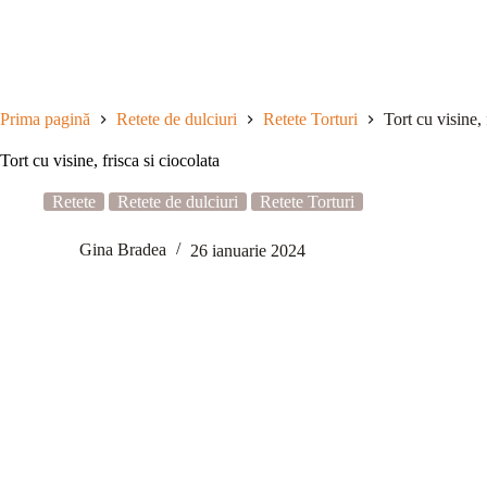
Sari
la
conținut
Prima pagină
Retete de dulciuri
Retete Torturi
Tort cu visine, 
Tort cu visine, frisca si ciocolata
Retete
Retete de dulciuri
Retete Torturi
Gina Bradea
26 ianuarie 2024