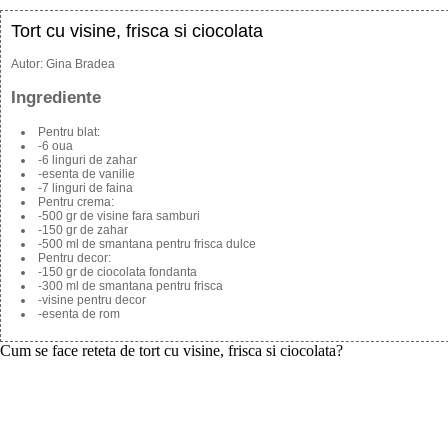
Tort cu visine, frisca si ciocolata
Autor:
Gina Bradea
Ingrediente
Pentru blat:
-6 oua
-6 linguri de zahar
-esenta de vanilie
-7 linguri de faina
Pentru crema:
-500 gr de visine fara samburi
-150 gr de zahar
-500 ml de smantana pentru frisca dulce
Pentru decor:
-150 gr de ciocolata fondanta
-300 ml de smantana pentru frisca
-visine pentru decor
-esenta de rom
Cum se face reteta de tort cu visine, frisca si ciocolata?