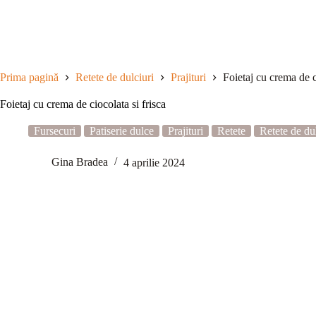
Sari
la
conținut
Prima pagină
Retete de dulciuri
Prajituri
Foietaj cu crema de c
Foietaj cu crema de ciocolata si frisca
Fursecuri
Patiserie dulce
Prajituri
Retete
Retete de du
Gina Bradea
4 aprilie 2024