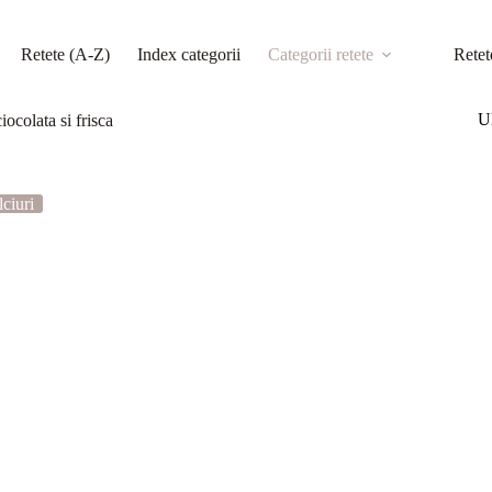
Retete (A-Z)
Index categorii
Categorii retete
Retet
Ul
iocolata si frisca
lciuri