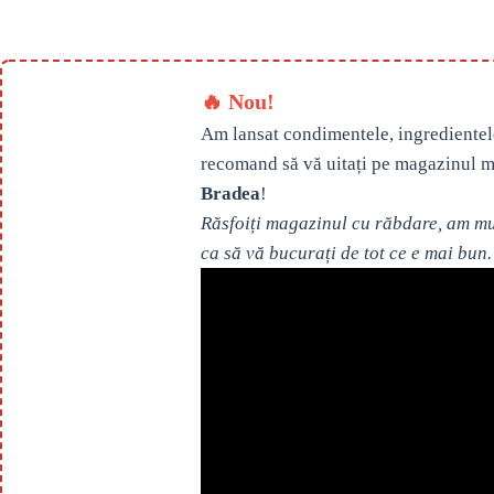
🔥 Nou!
Am lansat condimentele, ingredientel
recomand să vă uitați pe magazinul m
Bradea
!
Răsfoiți magazinul cu răbdare, am mul
ca să vă bucurați de tot ce e mai bun.