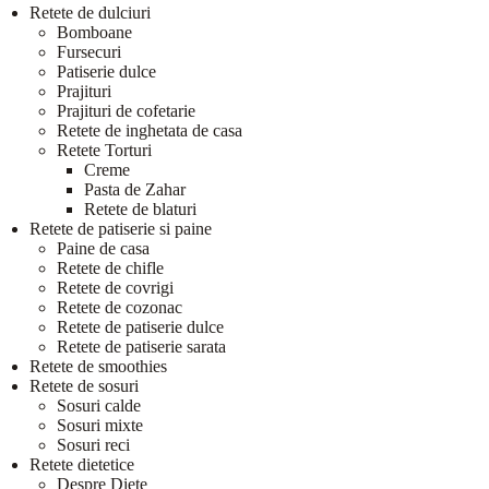
Retete de dulciuri
Bomboane
Fursecuri
Patiserie dulce
Prajituri
Prajituri de cofetarie
Retete de inghetata de casa
Retete Torturi
Creme
Pasta de Zahar
Retete de blaturi
Retete de patiserie si paine
Paine de casa
Retete de chifle
Retete de covrigi
Retete de cozonac
Retete de patiserie dulce
Retete de patiserie sarata
Retete de smoothies
Retete de sosuri
Sosuri calde
Sosuri mixte
Sosuri reci
Retete dietetice
Despre Diete