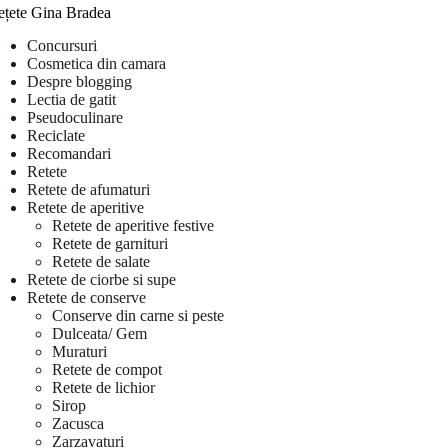
ețete Gina Bradea
Concursuri
Cosmetica din camara
Despre blogging
Lectia de gatit
Pseudoculinare
Reciclate
Recomandari
Retete
Retete de afumaturi
Retete de aperitive
Retete de aperitive festive
Retete de garnituri
Retete de salate
Retete de ciorbe si supe
Retete de conserve
Conserve din carne si peste
Dulceata/ Gem
Muraturi
Retete de compot
Retete de lichior
Sirop
Zacusca
Zarzavaturi