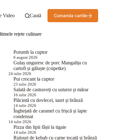
e Video
Caută
Comanda cartile
timele rețete culinare
Porumb la cuptor
6 august 2026
Gulaș unguresc de porc Mangalița cu
cartofi și găluște (csipetke)
24 iulie 2026
Pui crocant la cuptor
23 iulie 2026
Salată de castraveți cu usturoi și mărar
16 iulie 2026
Plăcintă cu dovlecei, iaurt și brânză
14 iulie 2026
Înghețată de caramel cu frișcă și lapte
condensat
14 iulie 2026
Pizza din lipii fâșii la tigaie
14 iulie 2026
Rulouri de kebab cu carne tocată și brânză