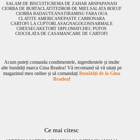
SALAM DE BISCUITI
CREMA DE ZAHAR ARS
PAPANASI
CIORBA DE BURTA
CLATITE
DROB DE MIEL
SALATA BOEUF
CIORBA RADAUTEANA
TIRAMISU FARA OUA
CLATITE AMERICANE
PASTE CARBONARA
CARTOFI LA CUPTOR
LASAGNA
GOGOSI
SARMALE
CHEESECAKE
TORT DIPLOMAT
CHEC PUFOS
CIOCOLATA DE CASA
MANCARE DE CARTOFI
Acum puteți comanda condimentele, ingredientele și multe
alte bunătăți marca Gina Bradea! Vă recomand să vă uitați pe
magazinul meu online și să comandați
Bunătăți de la Gina
Bradea
!
Ce mai citesc