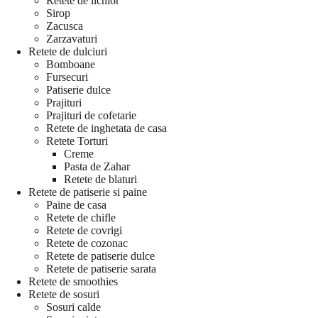
Retete de lichior
Sirop
Zacusca
Zarzavaturi
Retete de dulciuri
Bomboane
Fursecuri
Patiserie dulce
Prajituri
Prajituri de cofetarie
Retete de inghetata de casa
Retete Torturi
Creme
Pasta de Zahar
Retete de blaturi
Retete de patiserie si paine
Paine de casa
Retete de chifle
Retete de covrigi
Retete de cozonac
Retete de patiserie dulce
Retete de patiserie sarata
Retete de smoothies
Retete de sosuri
Sosuri calde