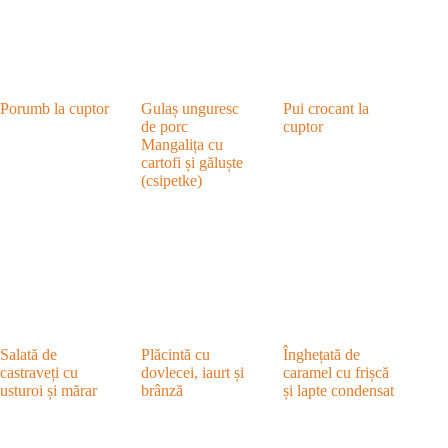
Porumb la cuptor
Gulaș unguresc
Pui crocant la
de porc
cuptor
Mangalița cu
cartofi și găluște
(csipetke)
Salată de
Plăcintă cu
Înghețată de
castraveți cu
dovlecei, iaurt și
caramel cu frișcă
usturoi și mărar
brânză
și lapte condensat