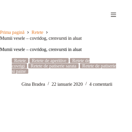
Sari
la
conținut
Prima pagină
Retete
Mumii vesele – covridog, crenvursti in aluat
Mumii vesele – covridog, crenvursti in aluat
Retete
Retete de aperitive
Retete de
covrigi
Retete de patiserie sarata
Retete de patiserie
si paine
Gina Bradea
22 ianuarie 2020
4 comentarii