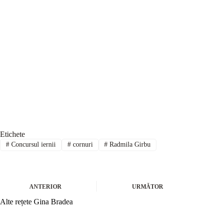
Etichete
#
Concursul iernii
#
cornuri
#
Radmila Girbu
ANTERIOR
URMĂTOR
Alte rețete Gina Bradea