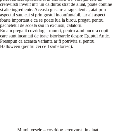
crenvursti invelit intr-un calduros strat de aluat, poate contine
si alte ingrediente. Aceasta gustare atrage atentia, atat prin
aspectul sau, cat si prin gustul inconfuntabil, iar alt aspect
foarte important e ca se poate lua la birou, pregati pentru
pachetelul de scoala sau in excursii, calatorii.
Eu am pregatit covridog – mumii, pentru a-mi bucura copii
care sunt incantati de toate istorioarele despre Egiptul Antic.
Presupun ca aceasta varianta ar fi potrivita si pentru
Halloween (pentru cei ce-l sarbatoresc).
Mumii vesele – covridog, crenvursti in aluat