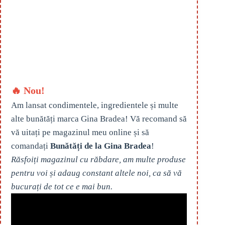
🔥 Nou!
Am lansat condimentele, ingredientele și multe
alte bunătăți marca Gina Bradea! Vă recomand să
vă uitați pe magazinul meu online și să
comandați
Bunătăți de la Gina Bradea
!
Răsfoiți magazinul cu răbdare, am multe produse
pentru voi și adaug constant altele noi, ca să vă
bucurați de tot ce e mai bun.