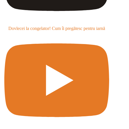
Dovlecei la congelator! Cum îi pregătesc pentru iarnă