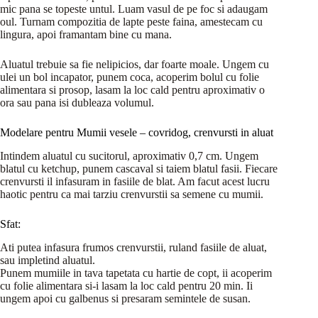
mic pana se topeste untul. Luam vasul de pe foc si adaugam
oul. Turnam compozitia de lapte peste faina, amestecam cu
lingura, apoi framantam bine cu mana.
Aluatul trebuie sa fie nelipicios, dar foarte moale. Ungem cu
ulei un bol incapator, punem coca, acoperim bolul cu folie
alimentara si prosop, lasam la loc cald pentru aproximativ o
ora sau pana isi dubleaza volumul.
Modelare pentru Mumii vesele – covridog, crenvursti in aluat
Intindem aluatul cu sucitorul, aproximativ 0,7 cm. Ungem
blatul cu ketchup, punem cascaval si taiem blatul fasii. Fiecare
crenvursti il infasuram in fasiile de blat. Am facut acest lucru
haotic pentru ca mai tarziu crenvurstii sa semene cu mumii.
Sfat:
Ati putea infasura frumos crenvurstii, ruland fasiile de aluat,
sau impletind aluatul.
Punem mumiile in tava tapetata cu hartie de copt, ii acoperim
cu folie alimentara si-i lasam la loc cald pentru 20 min. Ii
ungem apoi cu galbenus si presaram semintele de susan.