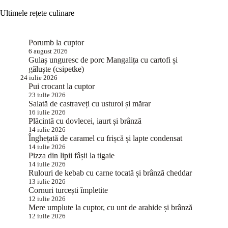
Ultimele rețete culinare
Porumb la cuptor
6 august 2026
Gulaș unguresc de porc Mangalița cu cartofi și
găluște (csipetke)
24 iulie 2026
Pui crocant la cuptor
23 iulie 2026
Salată de castraveți cu usturoi și mărar
16 iulie 2026
Plăcintă cu dovlecei, iaurt și brânză
14 iulie 2026
Înghețată de caramel cu frișcă și lapte condensat
14 iulie 2026
Pizza din lipii fâșii la tigaie
14 iulie 2026
Rulouri de kebab cu carne tocată și brânză cheddar
13 iulie 2026
Cornuri turcești împletite
12 iulie 2026
Mere umplute la cuptor, cu unt de arahide și brânză
12 iulie 2026