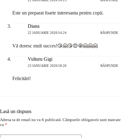
22 IANUARIE 2020/14:23
RĂSPUNDE
Este un preparat foarte interesanta pentru copii.
Diana
22 IANUARIE 2020/14:24
RĂSPUNDE
Vă doresc mult succes!😘🤗😘😍🤩🤗🤗🤗
Vulturu Gigi
23 IANUARIE 2020/18:26
RĂSPUNDE
Felicitări!
Lasă un răspuns
Adresa ta de email nu va fi publicată.
Câmpurile obligatorii sunt marcate
cu
*