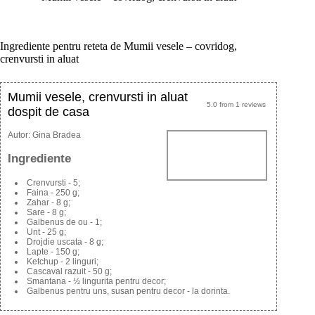
Ingrediente pentru reteta de Mumii vesele – covridog,
crenvursti in aluat
Mumii vesele, crenvursti in aluat
5.0
from
1
reviews
dospit de casa
Autor:
Gina Bradea
Ingrediente
Crenvursti - 5;
Faina - 250 g;
Zahar - 8 g;
Sare - 8 g;
Galbenus de ou - 1;
Unt - 25 g;
Drojdie uscata - 8 g;
Lapte - 150 g;
Ketchup - 2 linguri;
Cascaval razuit - 50 g;
Smantana - ½ lingurita pentru decor;
Galbenus pentru uns, susan pentru decor - la dorinta.