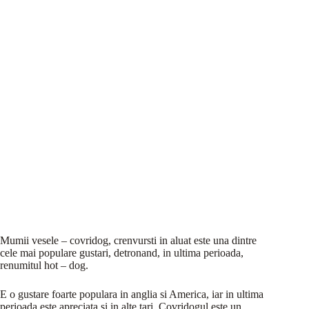
Mumii vesele – covridog, crenvursti in aluat este una dintre
cele mai populare gustari, detronand, in ultima perioada,
renumitul hot – dog.
E o gustare foarte populara in anglia si America, iar in ultima
perioada este apreciata si in alte tari. Covridogul este un