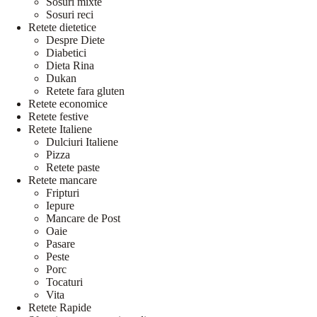
Sosuri mixte
Sosuri reci
Retete dietetice
Despre Diete
Diabetici
Dieta Rina
Dukan
Retete fara gluten
Retete economice
Retete festive
Retete Italiene
Dulciuri Italiene
Pizza
Retete paste
Retete mancare
Fripturi
Iepure
Mancare de Post
Oaie
Pasare
Peste
Porc
Tocaturi
Vita
Retete Rapide