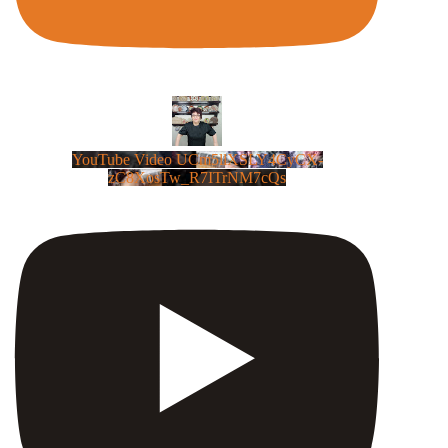
YouTube Video UCm5llXSLY4CyCX-
zC8XosTw_R7ITrNM7cQs