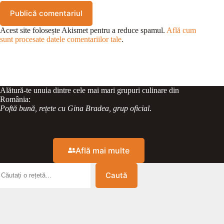
Publică comentariul
Acest site folosește Akismet pentru a reduce spamul.
Află cum
sunt procesate datele comentariilor tale
.
Alătură-te unuia dintre cele mai mari grupuri culinare din
România:
Poftă bună, rețete cu Gina Bradea, grup oficial
.
Află mai multe
Caută