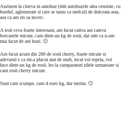
Auzisem la cineva in autobuz (stiti autobuzele alea ceusiste, cu
burduf, aglomerate si care se tarau ca melcul) de dulceata asta,
asa ca am zis sa incerc.
A iesit ceva foarte interesant, am facut cativa ani cateva
borcanele micute, cam dintr-un kg de rosii, dar uite ca n-am
mai facut de ani buni. 🙂
Am facut acum din 200 de rosii cherry, foarte micute si
adevarul e ca mi-a placut atat de mult, incat voi repeta, voi
face dintr-un kg de rosii. Ies la cumparaturi zilele urmatoare si
caut rosii cherry micute.
Sunt cam scumpe, cam 4 euro kg, dar merita. 🙂