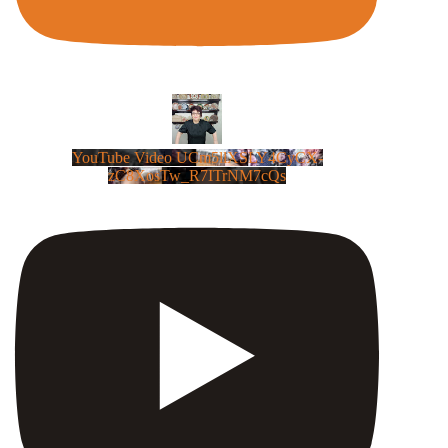
YouTube Video UCm5llXSLY4CyCX-
zC8XosTw_R7ITrNM7cQs