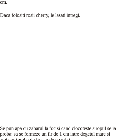
cm.
Daca folositi rosii cherry, le lasati intregi.
Se pun apa cu zaharul la foc si cand clocoteste siropul se ia
proba: sa se formeze un fir de 1 cm intre degetul mare si
aratator (proba de fir sau de coarda).