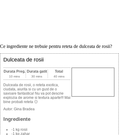
Ce ingrediente ne trebuie pentru reteta de dulceata de rosii?
Dulceata de rosii
Durata Preg.
Durata gatit
Total
10 mins
30 mins
40 mins
Dulceata de rosii, o reteta exotica,
ciudata, aiurita si cu un gust de o
savoare fantastica! Nu va pot descrie
explozia de arome si textura aparte!!! Mai
bine probati reteta 🙂
Autor:
Gina Bradea
Ingrediente
-1 kg rosii
-1 kg zahar