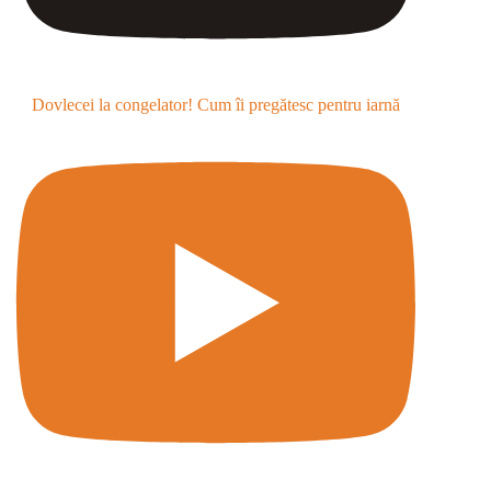
Dovlecei la congelator! Cum îi pregătesc pentru iarnă