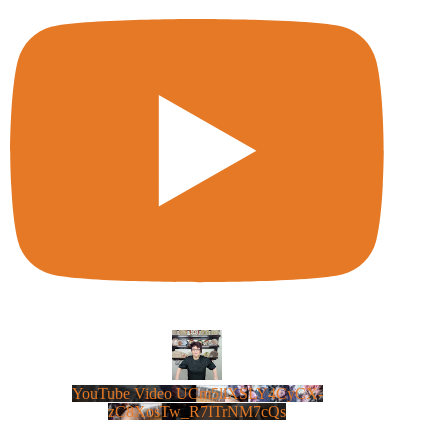
YouTube Video UCm5llXSLY4CyCX-
zC8XosTw_R7ITrNM7cQs