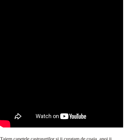
Taiem capetele castravetilor si ii curatam de coaja, apoi ii