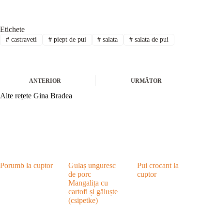
Etichete
#
castraveti
#
piept de pui
#
salata
#
salata de pui
ANTERIOR
URMĂTOR
Alte rețete Gina Bradea
Porumb la cuptor
Gulaș unguresc
Pui crocant la
de porc
cuptor
Mangalița cu
cartofi și găluște
(csipetke)