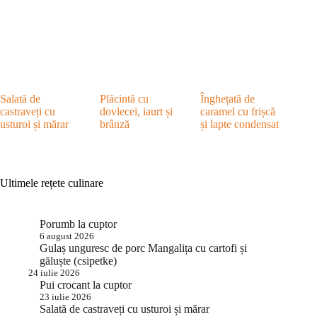
Salată de
Plăcintă cu
Înghețată de
castraveți cu
dovlecei, iaurt și
caramel cu frișcă
usturoi și mărar
brânză
și lapte condensat
Ultimele rețete culinare
Porumb la cuptor
6 august 2026
Gulaș unguresc de porc Mangalița cu cartofi și
găluște (csipetke)
24 iulie 2026
Pui crocant la cuptor
23 iulie 2026
Salată de castraveți cu usturoi și mărar