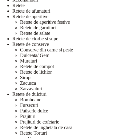
Retete
Retete de afumaturi
Retete de aperitive
Retete de aperitive festive
Retete de garnituri
Retete de salate
Retete de ciorbe si supe
Retete de conserve
Conserve din carne si peste
Dulceata/ Gem
Muraturi
Retete de compot
Retete de lichior
Sirop
Zacusca
Zarzavaturi
Retete de dulciuri
Bomboane
Fursecuri
Patiserie dulce
Prajituri
Prajituri de cofetarie
Retete de inghetata de casa
Retete Torturi