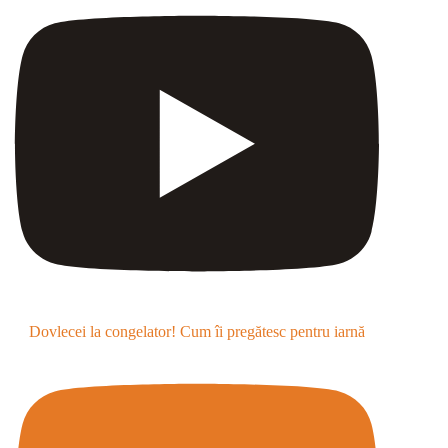
Dovlecei la congelator! Cum îi pregătesc pentru iarnă