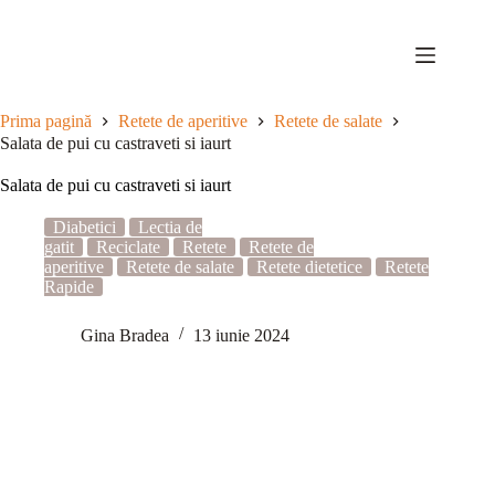
Sari
la
conținut
Prima pagină
Retete de aperitive
Retete de salate
Salata de pui cu castraveti si iaurt
Salata de pui cu castraveti si iaurt
Diabetici
Lectia de
gatit
Reciclate
Retete
Retete de
aperitive
Retete de salate
Retete dietetice
Retete
Rapide
Gina Bradea
13 iunie 2024