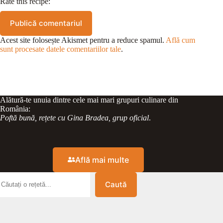
Rate this recipe:
Publică comentariul
Acest site folosește Akismet pentru a reduce spamul.
Află cum
sunt procesate datele comentariilor tale
.
Alătură-te unuia dintre cele mai mari grupuri culinare din
România:
Poftă bună, rețete cu Gina Bradea, grup oficial
.
Află mai multe
Caută