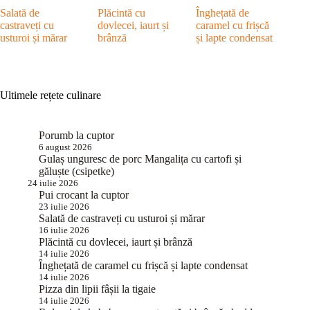
Salată de
Plăcintă cu
Înghețată de
castraveți cu
dovlecei, iaurt și
caramel cu frișcă
usturoi și mărar
brânză
și lapte condensat
Ultimele rețete culinare
Porumb la cuptor
6 august 2026
Gulaș unguresc de porc Mangalița cu cartofi și
găluște (csipetke)
24 iulie 2026
Pui crocant la cuptor
23 iulie 2026
Salată de castraveți cu usturoi și mărar
16 iulie 2026
Plăcintă cu dovlecei, iaurt și brânză
14 iulie 2026
Înghețată de caramel cu frișcă și lapte condensat
14 iulie 2026
Pizza din lipii fâșii la tigaie
14 iulie 2026