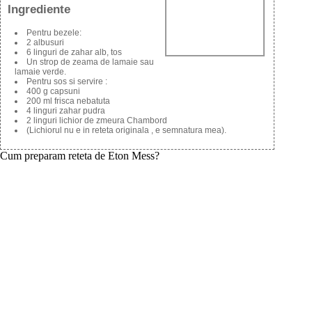
Ingrediente
Pentru bezele:
2 albusuri
6 linguri de zahar alb, tos
Un strop de zeama de lamaie sau
lamaie verde.
Pentru sos si servire :
400 g capsuni
200 ml frisca nebatuta
4 linguri zahar pudra
2 linguri lichior de zmeura Chambord
(Lichiorul nu e in reteta originala , e semnatura mea).
Cum preparam reteta de Eton Mess?