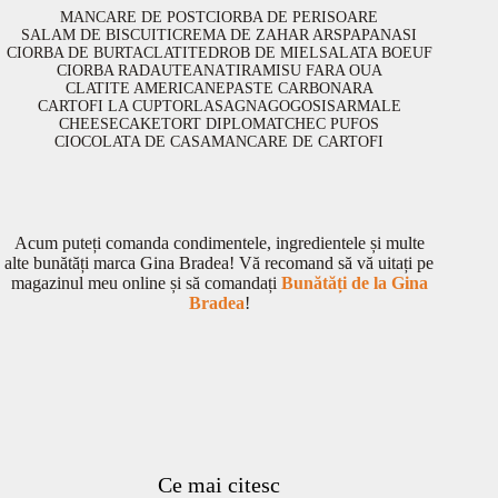
MANCARE DE POST
CIORBA DE PERISOARE
SALAM DE BISCUITI
CREMA DE ZAHAR ARS
PAPANASI
CIORBA DE BURTA
CLATITE
DROB DE MIEL
SALATA BOEUF
CIORBA RADAUTEANA
TIRAMISU FARA OUA
CLATITE AMERICANE
PASTE CARBONARA
CARTOFI LA CUPTOR
LASAGNA
GOGOSI
SARMALE
CHEESECAKE
TORT DIPLOMAT
CHEC PUFOS
CIOCOLATA DE CASA
MANCARE DE CARTOFI
Acum puteți comanda condimentele, ingredientele și multe
alte bunătăți marca Gina Bradea! Vă recomand să vă uitați pe
magazinul meu online și să comandați
Bunătăți de la Gina
Bradea
!
Ce mai citesc