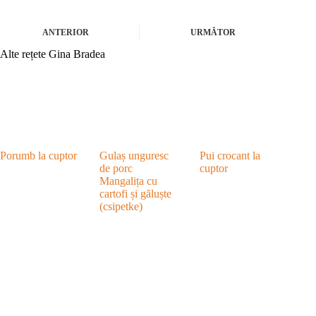
ANTERIOR
URMĂTOR
Alte rețete Gina Bradea
Porumb la cuptor
Gulaș unguresc
Pui crocant la
de porc
cuptor
Mangalița cu
cartofi și găluște
(csipetke)