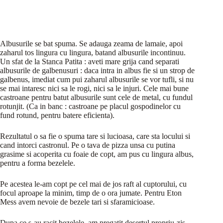
Albusurile se bat spuma. Se adauga zeama de lamaie, apoi
zaharul tos lingura cu lingura, batand albusurile incontinuu.
Un sfat de la Stanca Patita : aveti mare grija cand separati
albusurile de galbenusuri : daca intra in albus fie si un strop de
galbenus, imediat cum pui zaharul albusurile se vor tufli, si nu
se mai intaresc nici sa le rogi, nici sa le injuri. Cele mai bune
castroane pentru batut albusurile sunt cele de metal, cu fundul
rotunjit. (Ca in banc : castroane pe placul gospodinelor cu
fund rotund, pentru batere eficienta).
Rezultatul o sa fie o spuma tare si lucioasa, care sta locului si
cand intorci castronul. Pe o tava de pizza unsa cu putina
grasime si acoperita cu foaie de copt, am pus cu lingura albus,
pentru a forma bezelele.
Pe acestea le-am copt pe cel mai de jos raft al cuptorului, cu
focul aproape la minim, timp de o ora jumate. Pentru Eton
Mess avem nevoie de bezele tari si sfaramicioase.
Dupa ce s-au racit bezelele, am pregatit desertul propriu-zis.