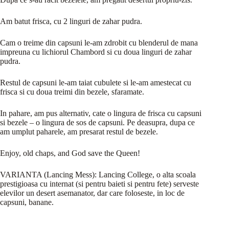
Am batut frisca, cu 2 linguri de zahar pudra.
Cam o treime din capsuni le-am zdrobit cu blenderul de mana
impreuna cu lichiorul Chambord si cu doua linguri de zahar
pudra.
Restul de capsuni le-am taiat cubulete si le-am amestecat cu
frisca si cu doua treimi din bezele, sfaramate.
In pahare, am pus alternativ, cate o lingura de frisca cu capsuni
si bezele – o lingura de sos de capsuni. Pe deasupra, dupa ce
am umplut paharele, am presarat restul de bezele.
Enjoy, old chaps, and God save the Queen!
VARIANTA (Lancing Mess): Lancing College, o alta scoala
prestigioasa cu internat (si pentru baieti si pentru fete) serveste
elevilor un desert asemanator, dar care foloseste, in loc de
capsuni, banane.