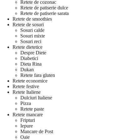
Retete de cozonac
Retete de patiserie dulce
Retete de patiserie sarata
Retete de smoothies
Retete de sosuri
Sosuri calde
Sosuri mixte
Sosuri reci
Retete dietetice
Despre Diete
Diabetici
Dieta Rina
Dukan
Retete fara gluten
Retete economice
Retete festive
Retete Italiene
Dulciuri Italiene
Pizza
Retete paste
Retete mancare
Fripturi
Iepure
Mancare de Post
Oaie