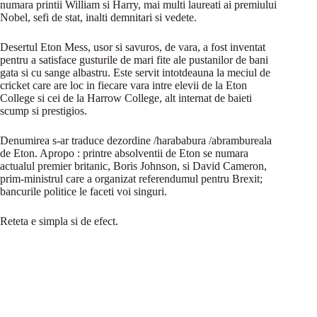
numara printii William si Harry, mai multi laureati ai premiului
Nobel, sefi de stat, inalti demnitari si vedete.
Desertul Eton Mess, usor si savuros, de vara, a fost inventat
pentru a satisface gusturile de mari fite ale pustanilor de bani
gata si cu sange albastru. Este servit intotdeauna la meciul de
cricket care are loc in fiecare vara intre elevii de la Eton
College si cei de la Harrow College, alt internat de baieti
scump si prestigios.
Denumirea s-ar traduce dezordine /harababura /abrambureala
de Eton. Apropo : printre absolventii de Eton se numara
actualul premier britanic, Boris Johnson, si David Cameron,
prim-ministrul care a organizat referendumul pentru Brexit;
bancurile politice le faceti voi singuri.
Reteta e simpla si de efect.