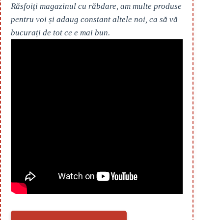
Răsfoiți magazinul cu răbdare, am multe produse
pentru voi și adaug constant altele noi, ca să vă
bucurați de tot ce e mai bun.