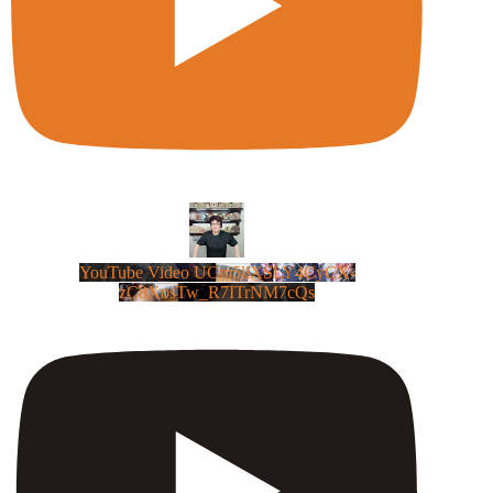
YouTube Video UCm5llXSLY4CyCX-
zC8XosTw_R7ITrNM7cQs