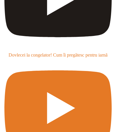
Dovlecei la congelator! Cum îi pregătesc pentru iarnă