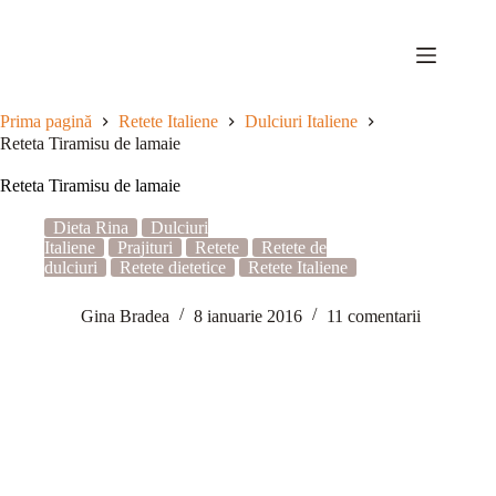
Sari
la
conținut
Prima pagină
Retete Italiene
Dulciuri Italiene
Reteta Tiramisu de lamaie
Reteta Tiramisu de lamaie
Dieta Rina
Dulciuri
Italiene
Prajituri
Retete
Retete de
dulciuri
Retete dietetice
Retete Italiene
Gina Bradea
8 ianuarie 2016
11 comentarii