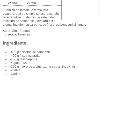
30 mins
30 mins
Tiramisu de lamaie, o reteta fara
coacere, atat de simpla si racoroasa! Se
face rapid, in 30 de minute este gata:
piscoturi de sampanie (savoiardi) si o
crema fina din mascarpone, cu frisca, galbenusuri si lamaie
Autor:
Gina Bradea
Tip reteta:
Tiramisu
Ingrediente
-400 g piscoturi de sampanie
-400 g frisca naturala
-400 g mascarpone
-4 galbenusuri
-200 g miere de albine, zahar sau alt indulcitor
-2 lamai
-vanilie