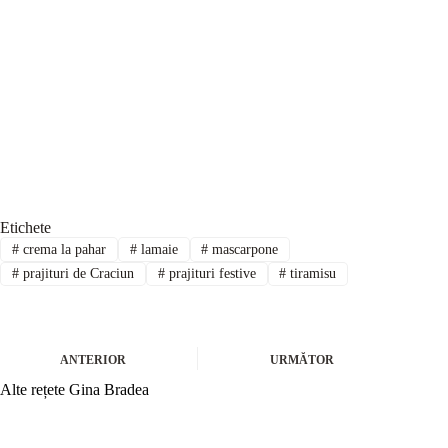
Etichete
#
crema la pahar
#
lamaie
#
mascarpone
#
prajituri de Craciun
#
prajituri festive
#
tiramisu
ANTERIOR
URMĂTOR
Alte rețete Gina Bradea