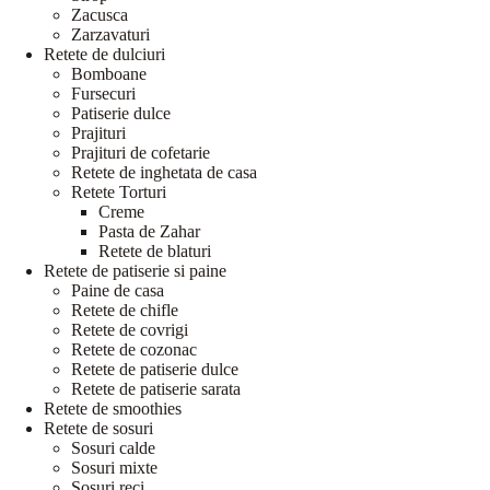
Zacusca
Zarzavaturi
Retete de dulciuri
Bomboane
Fursecuri
Patiserie dulce
Prajituri
Prajituri de cofetarie
Retete de inghetata de casa
Retete Torturi
Creme
Pasta de Zahar
Retete de blaturi
Retete de patiserie si paine
Paine de casa
Retete de chifle
Retete de covrigi
Retete de cozonac
Retete de patiserie dulce
Retete de patiserie sarata
Retete de smoothies
Retete de sosuri
Sosuri calde
Sosuri mixte
Sosuri reci