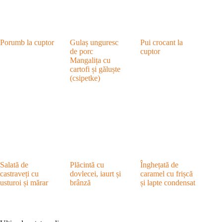
Porumb la cuptor
Gulaș unguresc
Pui crocant la
de porc
cuptor
Mangalița cu
cartofi și găluște
(csipetke)
Salată de
Plăcintă cu
Înghețată de
castraveți cu
dovlecei, iaurt și
caramel cu frișcă
usturoi și mărar
brânză
și lapte condensat