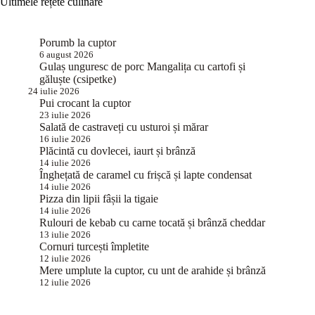
Ultimele rețete culinare
Porumb la cuptor
6 august 2026
Gulaș unguresc de porc Mangalița cu cartofi și
găluște (csipetke)
24 iulie 2026
Pui crocant la cuptor
23 iulie 2026
Salată de castraveți cu usturoi și mărar
16 iulie 2026
Plăcintă cu dovlecei, iaurt și brânză
14 iulie 2026
Înghețată de caramel cu frișcă și lapte condensat
14 iulie 2026
Pizza din lipii fâșii la tigaie
14 iulie 2026
Rulouri de kebab cu carne tocată și brânză cheddar
13 iulie 2026
Cornuri turcești împletite
12 iulie 2026
Mere umplute la cuptor, cu unt de arahide și brânză
12 iulie 2026