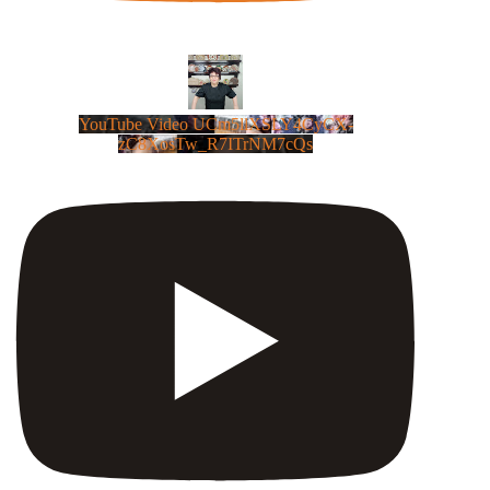
YouTube Video UCm5llXSLY4CyCX-
zC8XosTw_R7ITrNM7cQs