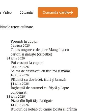
e Video
Caută
Comanda cartile
timele rețete culinare
Porumb la cuptor
6 august 2026
Gulaș unguresc de porc Mangalița cu
cartofi și găluște (csipetke)
24 iulie 2026
Pui crocant la cuptor
23 iulie 2026
Salată de castraveți cu usturoi și mărar
16 iulie 2026
Plăcintă cu dovlecei, iaurt și brânză
14 iulie 2026
Înghețată de caramel cu frișcă și lapte
condensat
14 iulie 2026
Pizza din lipii fâșii la tigaie
14 iulie 2026
Rulouri de kebab cu carne tocată și brânză