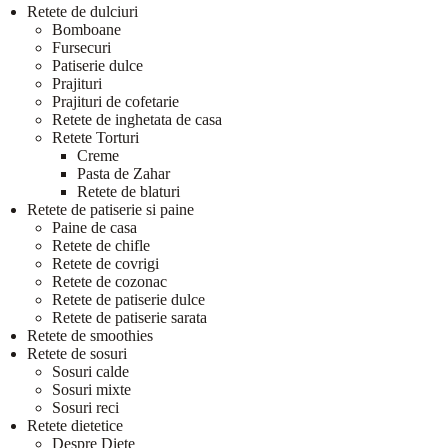
Retete de dulciuri
Bomboane
Fursecuri
Patiserie dulce
Prajituri
Prajituri de cofetarie
Retete de inghetata de casa
Retete Torturi
Creme
Pasta de Zahar
Retete de blaturi
Retete de patiserie si paine
Paine de casa
Retete de chifle
Retete de covrigi
Retete de cozonac
Retete de patiserie dulce
Retete de patiserie sarata
Retete de smoothies
Retete de sosuri
Sosuri calde
Sosuri mixte
Sosuri reci
Retete dietetice
Despre Diete