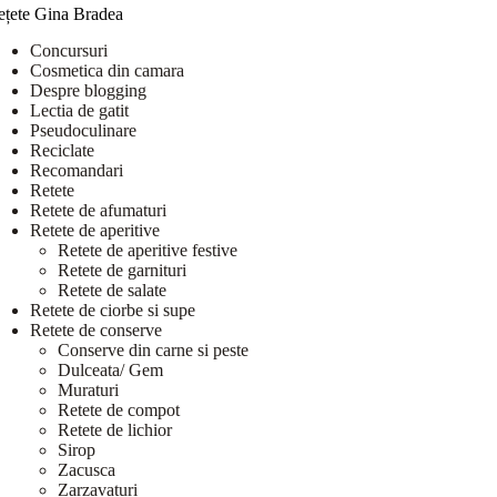
ețete Gina Bradea
Concursuri
Cosmetica din camara
Despre blogging
Lectia de gatit
Pseudoculinare
Reciclate
Recomandari
Retete
Retete de afumaturi
Retete de aperitive
Retete de aperitive festive
Retete de garnituri
Retete de salate
Retete de ciorbe si supe
Retete de conserve
Conserve din carne si peste
Dulceata/ Gem
Muraturi
Retete de compot
Retete de lichior
Sirop
Zacusca
Zarzavaturi