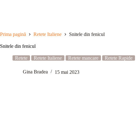
Sari
la
conținut
Prima pagină
Retete Italiene
Snitele din fenicul
Snitele din fenicul
Retete
Retete Italiene
Retete mancare
Retete Rapide
Gina Bradea
15 mai 2023