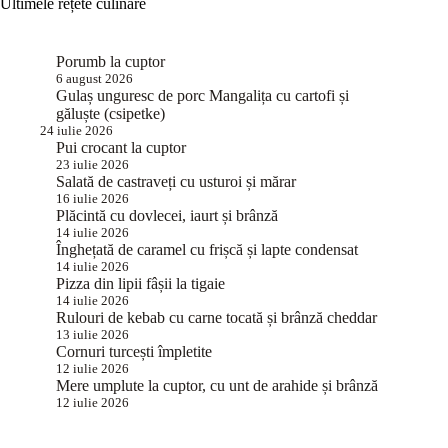
Ultimele rețete culinare
Porumb la cuptor
6 august 2026
Gulaș unguresc de porc Mangalița cu cartofi și
găluște (csipetke)
24 iulie 2026
Pui crocant la cuptor
23 iulie 2026
Salată de castraveți cu usturoi și mărar
16 iulie 2026
Plăcintă cu dovlecei, iaurt și brânză
14 iulie 2026
Înghețată de caramel cu frișcă și lapte condensat
14 iulie 2026
Pizza din lipii fâșii la tigaie
14 iulie 2026
Rulouri de kebab cu carne tocată și brânză cheddar
13 iulie 2026
Cornuri turcești împletite
12 iulie 2026
Mere umplute la cuptor, cu unt de arahide și brânză
12 iulie 2026