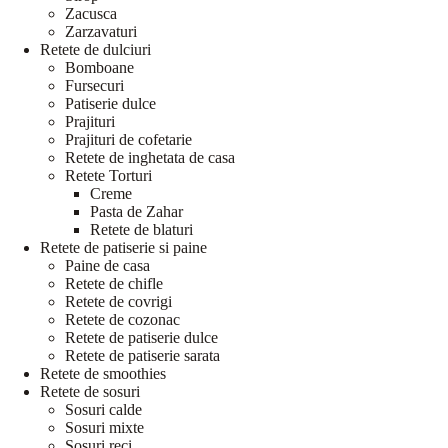
Zacusca
Zarzavaturi
Retete de dulciuri
Bomboane
Fursecuri
Patiserie dulce
Prajituri
Prajituri de cofetarie
Retete de inghetata de casa
Retete Torturi
Creme
Pasta de Zahar
Retete de blaturi
Retete de patiserie si paine
Paine de casa
Retete de chifle
Retete de covrigi
Retete de cozonac
Retete de patiserie dulce
Retete de patiserie sarata
Retete de smoothies
Retete de sosuri
Sosuri calde
Sosuri mixte
Sosuri reci