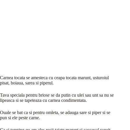
Carnea tocata se amesteca cu ceapa tocata marunt, usturoiul
pisat, boiaua, sarea si piperul.
Tava speciala pentru briose se da putin cu ulei sau unt sa nu se
lipeasca si se tapeteaza cu carnea condimentata.
Ouale se bat ca si pentru omleta, se adauga sare si piper si se
pun si ele peste carne.
Ca si topping eu am ales rosii taiate marunt si cascaval razuit