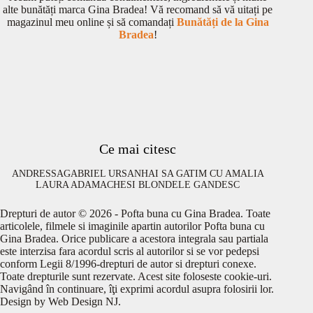
alte bunătăți marca Gina Bradea! Vă recomand să vă uitați pe
magazinul meu online și să comandați
Bunătăți de la Gina
Bradea
!
Ce mai citesc
ANDRESSA
GABRIEL URSAN
HAI SA GATIM CU AMALIA
LAURA ADAMACHE
SI BLONDELE GANDESC
Drepturi de autor © 2026 - Pofta buna cu Gina Bradea. Toate
articolele, filmele si imaginile apartin autorilor Pofta buna cu
Gina Bradea. Orice publicare a acestora integrala sau partiala
este interzisa fara acordul scris al autorilor si se vor pedepsi
conform Legii 8/1996-drepturi de autor si drepturi conexe.
Toate drepturile sunt rezervate. Acest site foloseste cookie-uri.
Navigând în continuare, îţi exprimi acordul asupra folosirii lor.
Design by
Web Design NJ
.