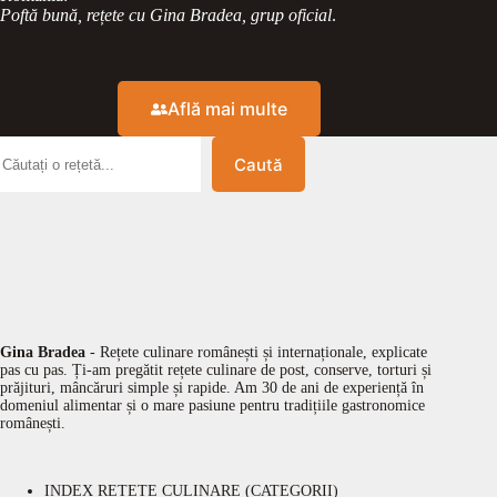
Poftă bună, rețete cu Gina Bradea, grup oficial
.
Află mai multe
Caută
Gina Bradea
- Rețete culinare românești și internaționale, explicate
pas cu pas. Ți-am pregătit rețete culinare de post, conserve, torturi și
prăjituri, mâncăruri simple și rapide. Am 30 de ani de experiență în
domeniul alimentar și o mare pasiune pentru tradițiile gastronomice
românești.
INDEX REȚETE CULINARE (CATEGORII)