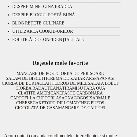
DESPRE MINE, GINA BRADEA
DESPRE BLOGUL POFTĂ BUNĂ
BLOG REȚETE CULINARE
UTILIZAREA COOKIE-URILOR
POLITICĂ DE CONFIDENȚIALITATE
Rețetele mele favorite
MANCARE DE POST
CIORBA DE PERISOARE
SALAM DE BISCUITI
CREMA DE ZAHAR ARS
PAPANASI
CIORBA DE BURTA
CLATITE
DROB DE MIEL
SALATA BOEUF
CIORBA RADAUTEANA
TIRAMISU FARA OUA
CLATITE AMERICANE
PASTE CARBONARA
CARTOFI LA CUPTOR
LASAGNA
GOGOSI
SARMALE
CHEESECAKE
TORT DIPLOMAT
CHEC PUFOS
CIOCOLATA DE CASA
MANCARE DE CARTOFI
Acum puteți comanda condimentele, ingredientele și multe