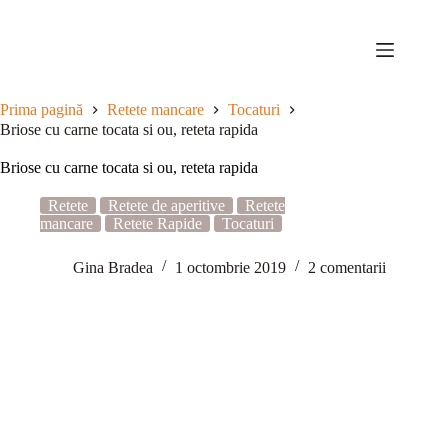
Sari
la
conținut
Prima pagină
Retete mancare
Tocaturi
Briose cu carne tocata si ou, reteta rapida
Briose cu carne tocata si ou, reteta rapida
Retete
Retete de aperitive
Retete
mancare
Retete Rapide
Tocaturi
Gina Bradea
1 octombrie 2019
2 comentarii