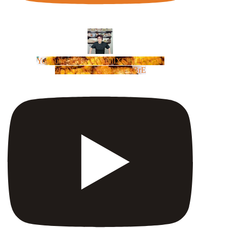
YouTube Video UCm5llXSLY4CyCX-
zC8XosTw_huaQwN_rBrE