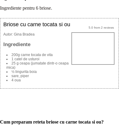
Ingrediente pentru 6 briose.
Briose cu carne tocata si ou
5.0
from
2
reviews
Autor:
Gina Bradea
Ingrediente
200g carne tocata de vita
1 catel de usturoi
25 g ceapa (jumatate dintr-o ceapa
mica)
½ lingurita boia
sare, piper
4 oua
Cum preparam reteta briose cu carne tocata si ou?