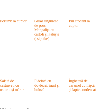
Porumb la cuptor
Gulaș unguresc
Pui crocant la
de porc
cuptor
Mangalița cu
cartofi și găluște
(csipetke)
Salată de
Plăcintă cu
Înghețată de
castraveți cu
dovlecei, iaurt și
caramel cu frișcă
usturoi și mărar
brânză
și lapte condensat