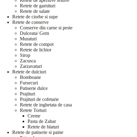
Retete de aperitive festive
Retete de garnituri
Retete de salate
Retete de ciorbe si supe
Retete de conserve
Conserve din carne si peste
Dulceata/ Gem
Muraturi
Retete de compot
Retete de lichior
Sirop
Zacusca
Zarzavaturi
Retete de dulciuri
Bomboane
Fursecuri
Patiserie dulce
Prajituri
Prajituri de cofetarie
Retete de inghetata de casa
Retete Torturi
Creme
Pasta de Zahar
Retete de blaturi
Retete de patiserie si paine