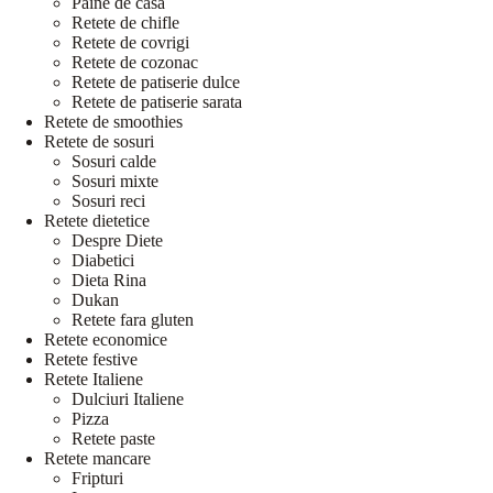
Paine de casa
Retete de chifle
Retete de covrigi
Retete de cozonac
Retete de patiserie dulce
Retete de patiserie sarata
Retete de smoothies
Retete de sosuri
Sosuri calde
Sosuri mixte
Sosuri reci
Retete dietetice
Despre Diete
Diabetici
Dieta Rina
Dukan
Retete fara gluten
Retete economice
Retete festive
Retete Italiene
Dulciuri Italiene
Pizza
Retete paste
Retete mancare
Fripturi