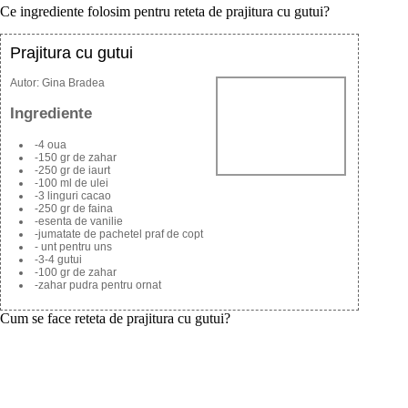
Ce ingrediente folosim pentru reteta de prajitura cu gutui?
Prajitura cu gutui
Autor:
Gina Bradea
Ingrediente
-4 oua
-150 gr de zahar
-250 gr de iaurt
-100 ml de ulei
-3 linguri cacao
-250 gr de faina
-esenta de vanilie
-jumatate de pachetel praf de copt
- unt pentru uns
-3-4 gutui
-100 gr de zahar
-zahar pudra pentru ornat
Cum se face reteta de prajitura cu gutui?