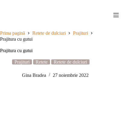
Sari
la
conținut
Prima pagină
Retete de dulciuri
Prajituri
Prajitura cu gutui
Prajitura cu gutui
Prajituri
Retete
Retete de dulciuri
Gina Bradea
27 noiembrie 2022