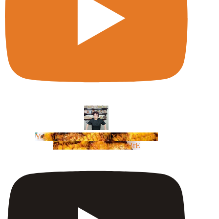
YouTube Video UCm5llXSLY4CyCX-
zC8XosTw_huaQwN_rBrE