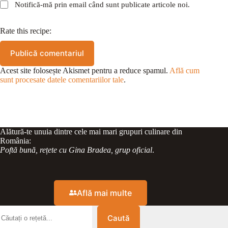
Notifică-mă prin email când sunt publicate articole noi.
Rate this recipe:
Publică comentariul
Acest site folosește Akismet pentru a reduce spamul.
Află cum
sunt procesate datele comentariilor tale
.
Alătură-te unuia dintre cele mai mari grupuri culinare din
România:
Poftă bună, rețete cu Gina Bradea, grup oficial
.
Află mai multe
Caută