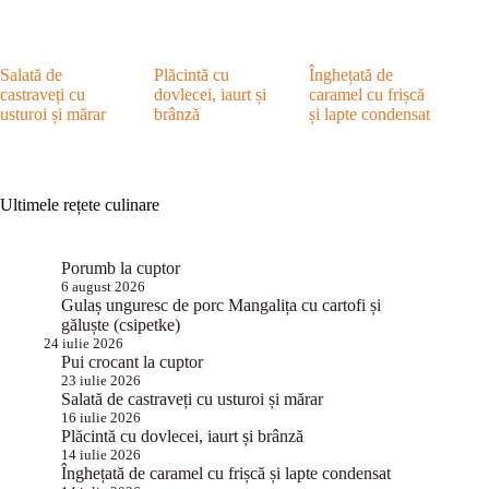
Salată de
Plăcintă cu
Înghețată de
castraveți cu
dovlecei, iaurt și
caramel cu frișcă
usturoi și mărar
brânză
și lapte condensat
Ultimele rețete culinare
Porumb la cuptor
6 august 2026
Gulaș unguresc de porc Mangalița cu cartofi și
găluște (csipetke)
24 iulie 2026
Pui crocant la cuptor
23 iulie 2026
Salată de castraveți cu usturoi și mărar
16 iulie 2026
Plăcintă cu dovlecei, iaurt și brânză
14 iulie 2026
Înghețată de caramel cu frișcă și lapte condensat