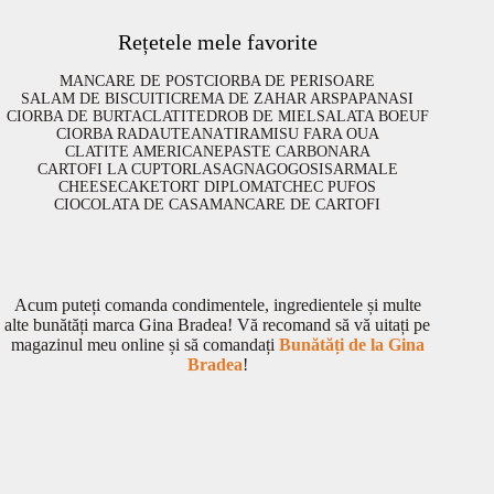
Rețetele mele favorite
MANCARE DE POST
CIORBA DE PERISOARE
SALAM DE BISCUITI
CREMA DE ZAHAR ARS
PAPANASI
CIORBA DE BURTA
CLATITE
DROB DE MIEL
SALATA BOEUF
CIORBA RADAUTEANA
TIRAMISU FARA OUA
CLATITE AMERICANE
PASTE CARBONARA
CARTOFI LA CUPTOR
LASAGNA
GOGOSI
SARMALE
CHEESECAKE
TORT DIPLOMAT
CHEC PUFOS
CIOCOLATA DE CASA
MANCARE DE CARTOFI
Acum puteți comanda condimentele, ingredientele și multe
alte bunătăți marca Gina Bradea! Vă recomand să vă uitați pe
magazinul meu online și să comandați
Bunătăți de la Gina
Bradea
!