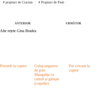
#
prajituri de Craciun
#
Prajituri de Pasti
ANTERIOR
URMĂTOR
Alte rețete Gina Bradea
Porumb la cuptor
Gulaș unguresc
Pui crocant la
de porc
cuptor
Mangalița cu
cartofi și găluște
(csipetke)