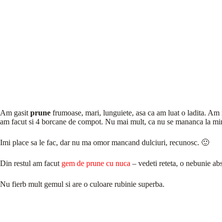
Am gasit
prune
frumoase, mari, lunguiete, asa ca am luat o ladita. Am m
am facut si 4 borcane de compot. Nu mai mult, ca nu se mananca la mi
Imi place sa le fac, dar nu ma omor mancand dulciuri, recunosc. 🙂
Din restul am facut
gem de prune cu nuca
– vedeti reteta, o nebunie ab
Nu fierb mult gemul si are o culoare rubinie superba.