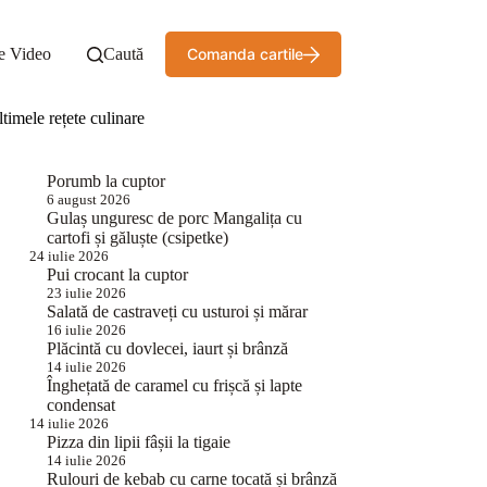
e Video
Caută
Comanda cartile
timele rețete culinare
Porumb la cuptor
6 august 2026
Gulaș unguresc de porc Mangalița cu
cartofi și găluște (csipetke)
24 iulie 2026
Pui crocant la cuptor
23 iulie 2026
Salată de castraveți cu usturoi și mărar
16 iulie 2026
Plăcintă cu dovlecei, iaurt și brânză
14 iulie 2026
Înghețată de caramel cu frișcă și lapte
condensat
14 iulie 2026
Pizza din lipii fâșii la tigaie
14 iulie 2026
Rulouri de kebab cu carne tocată și brânză