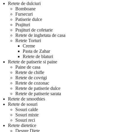
Retete de dulciuri
Bomboane
Fursecuri
Patiserie dulce
Prajituri
Prajituri de cofetarie
Retete de inghetata de casa
Retete Torturi
Creme
Pasta de Zahar
Retete de blaturi
Retete de patiserie si paine
Paine de casa
Retete de chifle
Retete de covrigi
Retete de cozonac
Retete de patiserie dulce
Retete de patiserie sarata
Retete de smoothies
Retete de sosuri
Sosuri calde
Sosuri mixte
Sosuri reci
Retete dietetice
Despre Diete