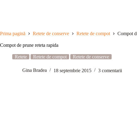
Sari
la
conținut
Prima pagină
Retete de conserve
Retete de compot
Compot de
Compot de prune reteta rapida
Retete
Retete de compot
Retete de conserve
Gina Bradea
18 septembrie 2015
3 comentarii