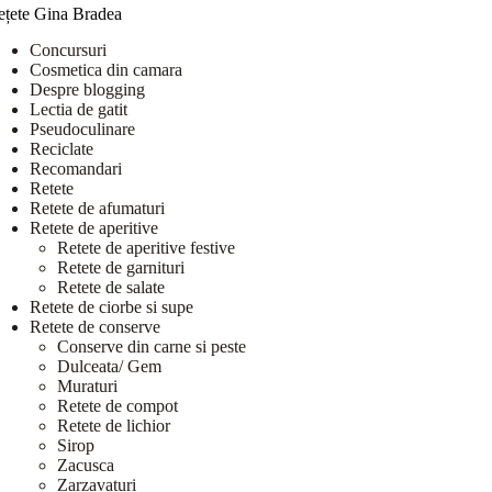
ețete Gina Bradea
Concursuri
Cosmetica din camara
Despre blogging
Lectia de gatit
Pseudoculinare
Reciclate
Recomandari
Retete
Retete de afumaturi
Retete de aperitive
Retete de aperitive festive
Retete de garnituri
Retete de salate
Retete de ciorbe si supe
Retete de conserve
Conserve din carne si peste
Dulceata/ Gem
Muraturi
Retete de compot
Retete de lichior
Sirop
Zacusca
Zarzavaturi