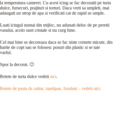
la temperatura camerei. Cu acest icing se fac decoratii pe turta
dulce, fursecuri, prajituri si torturi. Daca vreti sa umpleti, mai
adaugati un strop de apa si verificati cat de rapid se umple.
Luati icingul numai din mijloc, nu adunati deloc de pe peretii
vasului, acolo sunt cristale si nu curg bine.
Cel mai bine se decoreaza daca se fac niste cornete micute, din
hartie de copt sau se folosesc posuri din plastic si se taie
varful.
Spor la decorat. 🙂
Retete de turta dulce vedeti
aici
.
Retete de pasta de zahar, martipan, fondant – vedeti aici.