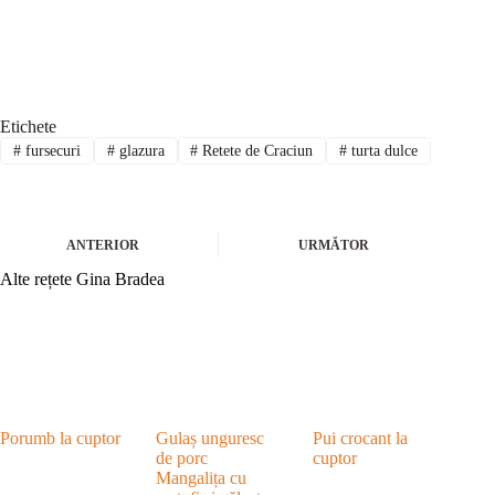
Etichete
#
fursecuri
#
glazura
#
Retete de Craciun
#
turta dulce
ANTERIOR
URMĂTOR
Alte rețete Gina Bradea
Porumb la cuptor
Gulaș unguresc
Pui crocant la
de porc
cuptor
Mangalița cu