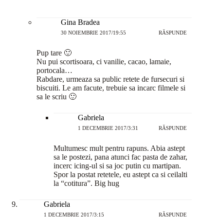
Gina Bradea
30 NOIEMBRIE 2017/19:55
RĂSPUNDE
Pup tare 🙂
Nu pui scortisoara, ci vanilie, cacao, lamaie,
portocala…
Rabdare, urmeaza sa public retete de fursecuri si
biscuiti. Le am facute, trebuie sa incarc filmele si
sa le scriu 🙂
Gabriela
1 DECEMBRIE 2017/3:31
RĂSPUNDE
Multumesc mult pentru rapuns. Abia astept
sa le postezi, pana atunci fac pasta de zahar,
incerc icing-ul si sa joc putin cu martipan.
Spor la postat retetele, eu astept ca si ceilalti
la “cotitura”. Big hug
Gabriela
1 DECEMBRIE 2017/3:15
RĂSPUNDE