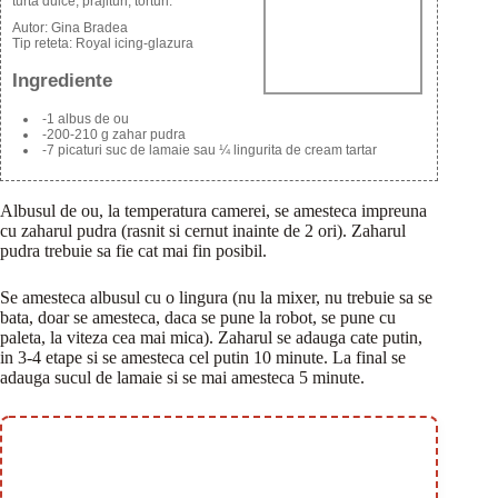
turta dulce, prajituri, torturi.
Autor:
Gina Bradea
Tip reteta:
Royal icing-glazura
Ingrediente
-1 albus de ou
-200-210 g zahar pudra
-7 picaturi suc de lamaie sau ¼ lingurita de cream tartar
Albusul de ou, la temperatura camerei, se amesteca impreuna
cu zaharul pudra (rasnit si cernut inainte de 2 ori). Zaharul
pudra trebuie sa fie cat mai fin posibil.
Se amesteca albusul cu o lingura (nu la mixer, nu trebuie sa se
bata, doar se amesteca, daca se pune la robot, se pune cu
paleta, la viteza cea mai mica). Zaharul se adauga cate putin,
in 3-4 etape si se amesteca cel putin 10 minute. La final se
adauga sucul de lamaie si se mai amesteca 5 minute.