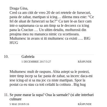
Draga Gina,
Cred ca am citit de vreo 20 de ori retetele de fursecuri,
pasta de zahar, martipan si icing… dilema mea este: “Ce
fel de aluat de fursecuri sa fac?” Ca tare le-as face cam
intr-o saptamana ca sa am timp sa le decorez cu icing
pana la Craciun … Un ultim detaliu, mofturosii din
preajma mea nu mananca nimic cu scortisoara.
Multumesc in avans si iti multumesc ca existi …. BIG
HUG
Gabriela
1 DECEMBRIE 2017/3:27
RĂSPUNDE
Multumesc mult de raspuns. Abia astept sa le postezi,
intre timp incep sa fac pasta de zahar, sa incerc daca-mi
iese icing-ul si sa ma joc cu niste martipan. Spor la
postat ca eu stau ca toti ceilalti la cotitura . Big hug
Se pune marar la supa? Oua la sarmale? (si alte intrebari
culinare
5 MAI 2018/9:16
RĂSPUNDE