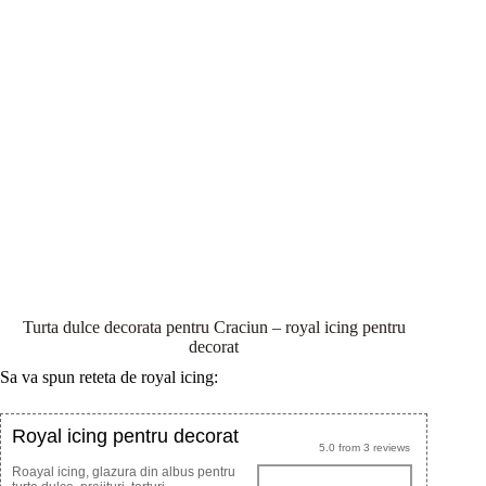
Turta dulce decorata pentru Craciun – royal icing pentru
decorat
Sa va spun reteta de royal icing:
Royal icing pentru decorat
5.0
from
3
reviews
Roayal icing, glazura din albus pentru