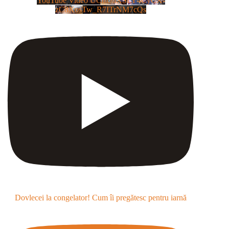
YouTube Video UCm5llXSLY4CyCX-
zC8XosTw_R7ITrNM7cQs
Dovlecei la congelator! Cum îi pregătesc pentru iarnă