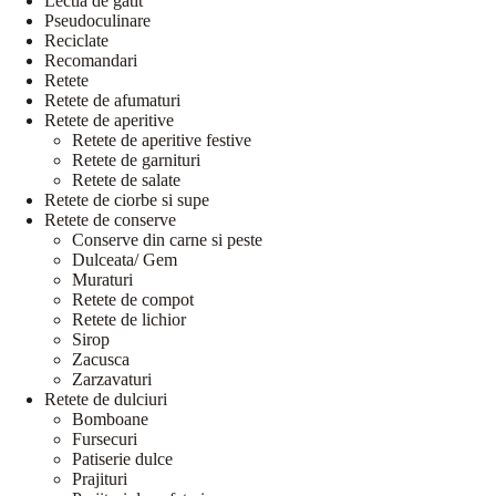
Lectia de gatit
Pseudoculinare
Reciclate
Recomandari
Retete
Retete de afumaturi
Retete de aperitive
Retete de aperitive festive
Retete de garnituri
Retete de salate
Retete de ciorbe si supe
Retete de conserve
Conserve din carne si peste
Dulceata/ Gem
Muraturi
Retete de compot
Retete de lichior
Sirop
Zacusca
Zarzavaturi
Retete de dulciuri
Bomboane
Fursecuri
Patiserie dulce
Prajituri