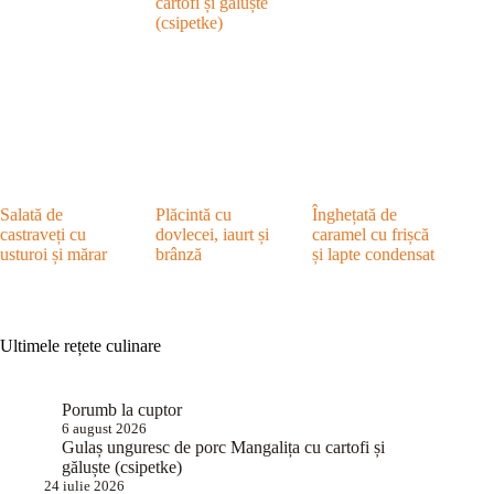
cartofi și găluște
(csipetke)
Salată de
Plăcintă cu
Înghețată de
castraveți cu
dovlecei, iaurt și
caramel cu frișcă
usturoi și mărar
brânză
și lapte condensat
Ultimele rețete culinare
Porumb la cuptor
6 august 2026
Gulaș unguresc de porc Mangalița cu cartofi și
găluște (csipetke)
24 iulie 2026