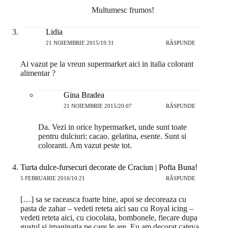
Multumesc frumos!
Lidia
21 NOIEMBRIE 2015/19:31
RĂSPUNDE
Ai vazut pe la vreun supermarket aici in italia colorant
alimentar ?
Gina Bradea
21 NOIEMBRIE 2015/20:07
RĂSPUNDE
Da. Vezi in orice hypermarket, unde sunt toate
pentru dulciuri: cacao. gelatina, esente. Sunt si
coloranti. Am vazut peste tot.
Turta dulce-fursecuri decorate de Craciun | Pofta Buna!
5 FEBRUARIE 2016/10:21
RĂSPUNDE
[…] sa se raceasca foarte bine, apoi se decoreaza cu
pasta de zahar – vedeti reteta aici sau cu Royal icing –
vedeti reteta aici, cu ciocolata, bombonele, fiecare dupa
gustul si imaginatia pe care le are. Eu am decorat cateva