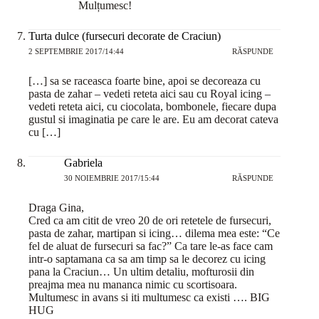
Mulțumesc!
Turta dulce (fursecuri decorate de Craciun)
2 SEPTEMBRIE 2017/14:44
RĂSPUNDE
[…] sa se raceasca foarte bine, apoi se decoreaza cu
pasta de zahar – vedeti reteta aici sau cu Royal icing –
vedeti reteta aici, cu ciocolata, bombonele, fiecare dupa
gustul si imaginatia pe care le are. Eu am decorat cateva
cu […]
Gabriela
30 NOIEMBRIE 2017/15:44
RĂSPUNDE
Draga Gina,
Cred ca am citit de vreo 20 de ori retetele de fursecuri,
pasta de zahar, martipan si icing… dilema mea este: “Ce
fel de aluat de fursecuri sa fac?” Ca tare le-as face cam
intr-o saptamana ca sa am timp sa le decorez cu icing
pana la Craciun… Un ultim detaliu, mofturosii din
preajma mea nu mananca nimic cu scortisoara.
Multumesc in avans si iti multumesc ca existi …. BIG
HUG