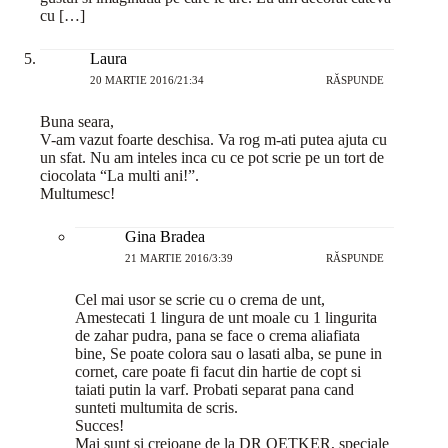
cu […]
Laura
20 MARTIE 2016/21:34
RĂSPUNDE
Buna seara,
V-am vazut foarte deschisa. Va rog m-ati putea ajuta cu
un sfat. Nu am inteles inca cu ce pot scrie pe un tort de
ciocolata “La multi ani!”.
Multumesc!
Gina Bradea
21 MARTIE 2016/3:39
RĂSPUNDE
Cel mai usor se scrie cu o crema de unt,
Amestecati 1 lingura de unt moale cu 1 lingurita
de zahar pudra, pana se face o crema aliafiata
bine, Se poate colora sau o lasati alba, se pune in
cornet, care poate fi facut din hartie de copt si
taiati putin la varf. Probati separat pana cand
sunteti multumita de scris.
Succes!
Mai sunt si creioane de la DR OETKER, speciale