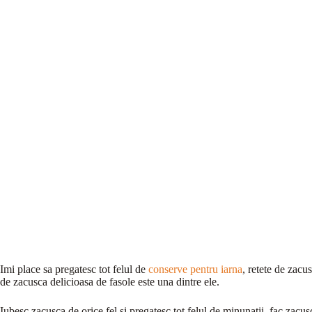
Imi place sa pregatesc tot felul de
conserve pentru iarna
, retete de zacus
de zacusca delicioasa de fasole este una dintre ele.
Iubesc zacusca de orice fel si pregatesc tot felul de minunatii, fac zacus