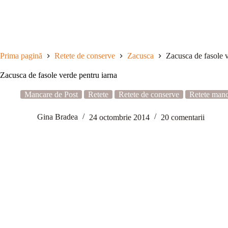
Sari
la
conținut
Prima pagină
Retete de conserve
Zacusca
Zacusca de fasole v
Zacusca de fasole verde pentru iarna
Mancare de Post
Retete
Retete de conserve
Retete man
Gina Bradea
24 octombrie 2014
20 comentarii