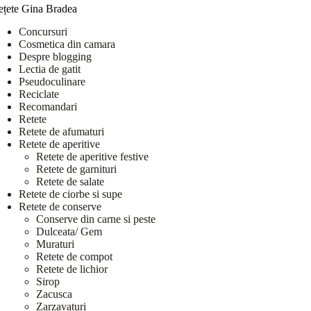
ețete Gina Bradea
Concursuri
Cosmetica din camara
Despre blogging
Lectia de gatit
Pseudoculinare
Reciclate
Recomandari
Retete
Retete de afumaturi
Retete de aperitive
Retete de aperitive festive
Retete de garnituri
Retete de salate
Retete de ciorbe si supe
Retete de conserve
Conserve din carne si peste
Dulceata/ Gem
Muraturi
Retete de compot
Retete de lichior
Sirop
Zacusca
Zarzavaturi