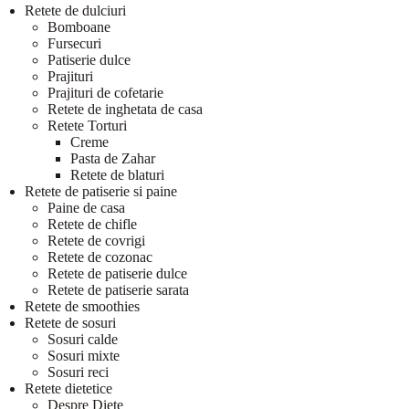
Retete de dulciuri
Bomboane
Fursecuri
Patiserie dulce
Prajituri
Prajituri de cofetarie
Retete de inghetata de casa
Retete Torturi
Creme
Pasta de Zahar
Retete de blaturi
Retete de patiserie si paine
Paine de casa
Retete de chifle
Retete de covrigi
Retete de cozonac
Retete de patiserie dulce
Retete de patiserie sarata
Retete de smoothies
Retete de sosuri
Sosuri calde
Sosuri mixte
Sosuri reci
Retete dietetice
Despre Diete