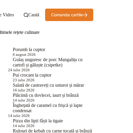
e Video
Caută
Comanda cartile
timele rețete culinare
Porumb la cuptor
6 august 2026
Gulaș unguresc de porc Mangalița cu
cartofi și găluște (csipetke)
24 iulie 2026
Pui crocant la cuptor
23 iulie 2026
Salată de castraveți cu usturoi și mărar
16 iulie 2026
Plăcintă cu dovlecei, iaurt și brânză
14 iulie 2026
Înghețată de caramel cu frișcă și lapte
condensat
14 iulie 2026
Pizza din lipii fâșii la tigaie
14 iulie 2026
Rulouri de kebab cu carne tocată și brânză