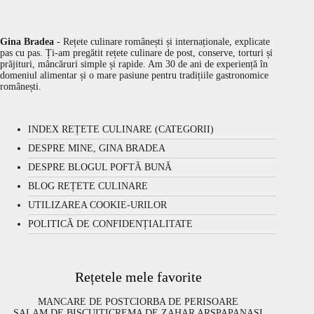
Gina Bradea
- Rețete culinare românești și internaționale, explicate
pas cu pas. Ți-am pregătit rețete culinare de post, conserve, torturi și
prăjituri, mâncăruri simple și rapide. Am 30 de ani de experiență în
domeniul alimentar și o mare pasiune pentru tradițiile gastronomice
românești.
INDEX REȚETE CULINARE (CATEGORII)
DESPRE MINE, GINA BRADEA
DESPRE BLOGUL POFTĂ BUNĂ
BLOG REȚETE CULINARE
UTILIZAREA COOKIE-URILOR
POLITICĂ DE CONFIDENȚIALITATE
Rețetele mele favorite
MANCARE DE POST
CIORBA DE PERISOARE
SALAM DE BISCUITI
CREMA DE ZAHAR ARS
PAPANASI