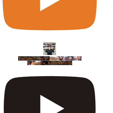
YouTube Video UCm5llXSLY4CyCX-
zC8XosTw_R7ITrNM7cQs