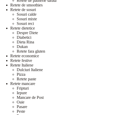
Retete de patiserie sarata
Retete de smoothies
Retete de sosuri
Sosuri calde
Sosuri mixte
Sosuri reci
Retete dietetice
Despre Diete
Diabetici
Dieta Rina
Dukan
Retete fara gluten
Retete economice
Retete festive
Retete Italiene
Dulciuri Italiene
Pizza
Retete paste
Retete mancare
Fripturi
Iepure
Mancare de Post
Oaie
Pasare
Peste