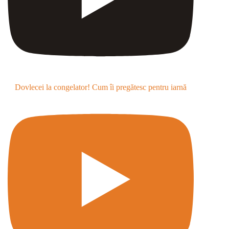
Dovlecei la congelator! Cum îi pregătesc pentru iarnă