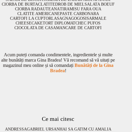
CIORBA DE BURTA
CLATITE
DROB DE MIEL
SALATA BOEUF
CIORBA RADAUTEANA
TIRAMISU FARA OUA
CLATITE AMERICANE
PASTE CARBONARA
CARTOFI LA CUPTOR
LASAGNA
GOGOSI
SARMALE
CHEESECAKE
TORT DIPLOMAT
CHEC PUFOS
CIOCOLATA DE CASA
MANCARE DE CARTOFI
Acum puteți comanda condimentele, ingredientele și multe
alte bunătăți marca Gina Bradea! Vă recomand să vă uitați pe
magazinul meu online și să comandați
Bunătăți de la Gina
Bradea
!
Ce mai citesc
ANDRESSA
GABRIEL URSAN
HAI SA GATIM CU AMALIA