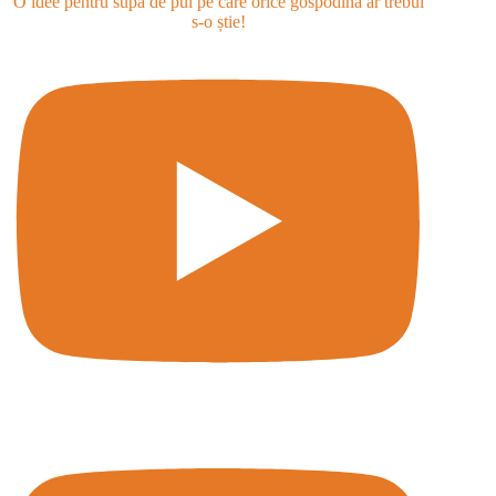
O idee pentru supa de pui pe care orice gospodină ar trebui
s-o știe!