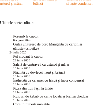
usturoi și mărar
brânză
și lapte condensat
Ultimele rețete culinare
Porumb la cuptor
6 august 2026
Gulaș unguresc de porc Mangalița cu cartofi și
găluște (csipetke)
24 iulie 2026
Pui crocant la cuptor
23 iulie 2026
Salată de castraveți cu usturoi și mărar
16 iulie 2026
Plăcintă cu dovlecei, iaurt și brânză
14 iulie 2026
Înghețată de caramel cu frișcă și lapte condensat
14 iulie 2026
Pizza din lipii fâșii la tigaie
14 iulie 2026
Rulouri de kebab cu carne tocată și brânză cheddar
13 iulie 2026
Cornuri turcești împletite