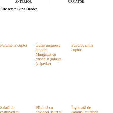
ANTERIOR
URMĂTOR
Alte rețete Gina Bradea
Porumb la cuptor
Gulaș unguresc
Pui crocant la
de porc
cuptor
Mangalița cu
cartofi și găluște
(csipetke)
Salată de
Plăcintă cu
Înghețată de
castraveți cu
dovlecei, iaurt și
caramel cu frișcă