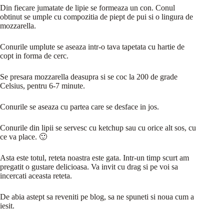
Din fiecare jumatate de lipie se formeaza un con. Conul
obtinut se umple cu compozitia de piept de pui si o lingura de
mozzarella.
Conurile umplute se aseaza intr-o tava tapetata cu hartie de
copt in forma de cerc.
Se presara mozzarella deasupra si se coc la 200 de grade
Celsius, pentru 6-7 minute.
Conurile se aseaza cu partea care se desface in jos.
Conurile din lipii se servesc cu ketchup sau cu orice alt sos, cu
ce va place. 🙂
Asta este totul, reteta noastra este gata. Intr-un timp scurt am
pregatit o gustare delicioasa. Va invit cu drag si pe voi sa
incercati aceasta reteta.
De abia astept sa reveniti pe blog, sa ne spuneti si noua cum a
iesit.