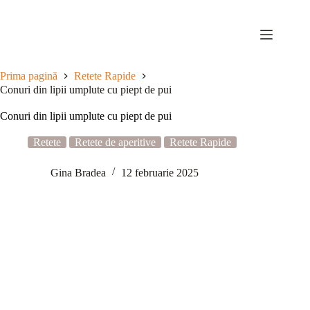
Sari
la
conținut
Prima pagină
Retete Rapide
Conuri din lipii umplute cu piept de pui
Conuri din lipii umplute cu piept de pui
Retete
Retete de aperitive
Retete Rapide
Gina Bradea
12 februarie 2025