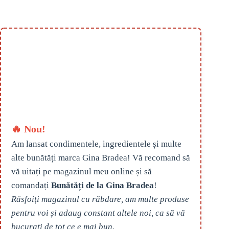
🔥 Nou!
Am lansat condimentele, ingredientele și multe
alte bunătăți marca Gina Bradea! Vă recomand să
vă uitați pe magazinul meu online și să
comandați
Bunătăți de la Gina Bradea
!
Răsfoiți magazinul cu răbdare, am multe produse
pentru voi și adaug constant altele noi, ca să vă
bucurați de tot ce e mai bun.