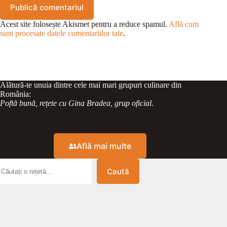
Publică comentariul
Acest site folosește Akismet pentru a reduce spamul.
Află cum
sunt procesate datele comentariilor tale
.
Alătură-te unuia dintre cele mai mari grupuri culinare din
România:
Poftă bună, rețete cu Gina Bradea, grup oficial
.
Află mai multe
Caută