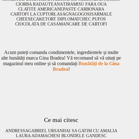
CIORBA RADAUTEANA
TIRAMISU FARA OUA
CLATITE AMERICANE
PASTE CARBONARA
CARTOFI LA CUPTOR
LASAGNA
GOGOSI
SARMALE
CHEESECAKE
TORT DIPLOMAT
CHEC PUFOS
CIOCOLATA DE CASA
MANCARE DE CARTOFI
Acum puteți comanda condimentele, ingredientele și multe
alte bunătăți marca Gina Bradea! Vă recomand să vă uitați pe
magazinul meu online și să comandați
Bunătăți de la Gina
Bradea
!
Ce mai citesc
ANDRESSA
GABRIEL URSAN
HAI SA GATIM CU AMALIA
LAURA ADAMACHE
SI BLONDELE GANDESC