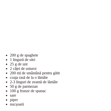
200 g de spaghete
1 lingură de ulei
25 g de unt
2 căței de usturoi
200 ml de smântână pentru gătit
coaja rasă de la o lămâie
2-3 linguri de zeamă de lămâie
50 g de parmezan
100 g frunze de spanac
sare
piper
nucșoară