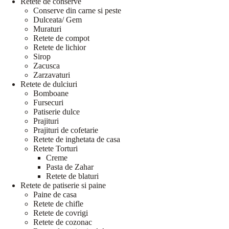
Retete de conserve
Conserve din carne si peste
Dulceata/ Gem
Muraturi
Retete de compot
Retete de lichior
Sirop
Zacusca
Zarzavaturi
Retete de dulciuri
Bomboane
Fursecuri
Patiserie dulce
Prajituri
Prajituri de cofetarie
Retete de inghetata de casa
Retete Torturi
Creme
Pasta de Zahar
Retete de blaturi
Retete de patiserie si paine
Paine de casa
Retete de chifle
Retete de covrigi
Retete de cozonac