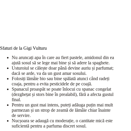
Sfaturi de la Gigi Vulturu
Nu aruncați apa în care au fiert pastele, amidonul din ea
ajută sosul să se lege mai bine și să adere la spaghete.
Usturoiul se călește doar până devine auriu și parfumat;
dacă se arde, va da un gust amar sosului.
Folosiți lămâie bio sau bine spălată atunci când radeți
coaja, pentru a evita pesticidele de pe coajă.
Spanacul proaspăt se poate înlocui cu spanac congelat
(dezghețat și stors bine în prealabil), fără a afecta gustul
final.
Pentru un gust mai intens, puteți adăuga puțin mai mult
parmezan și un strop de zeamă de lămâie chiar înainte
de servire.
Nucșoara se adaugă cu moderație, o cantitate mică este
suficientă pentru a parfuma discret sosul.