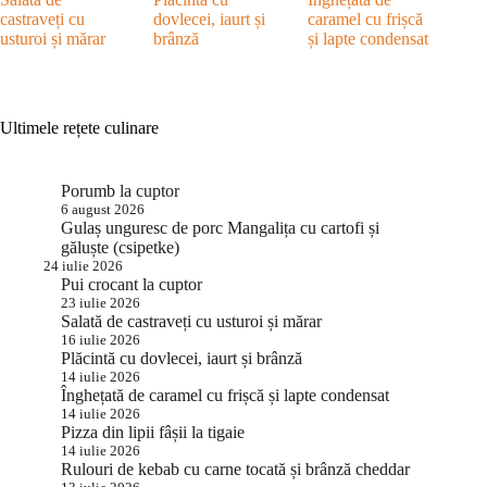
castraveți cu
dovlecei, iaurt și
caramel cu frișcă
usturoi și mărar
brânză
și lapte condensat
Ultimele rețete culinare
Porumb la cuptor
6 august 2026
Gulaș unguresc de porc Mangalița cu cartofi și
găluște (csipetke)
24 iulie 2026
Pui crocant la cuptor
23 iulie 2026
Salată de castraveți cu usturoi și mărar
16 iulie 2026
Plăcintă cu dovlecei, iaurt și brânză
14 iulie 2026
Înghețată de caramel cu frișcă și lapte condensat
14 iulie 2026
Pizza din lipii fâșii la tigaie
14 iulie 2026
Rulouri de kebab cu carne tocată și brânză cheddar