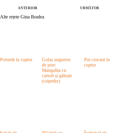
ANTERIOR
URMĂTOR
Alte rețete Gina Bradea
Porumb la cuptor
Gulaș unguresc
Pui crocant la
de porc
cuptor
Mangalița cu
cartofi și găluște
(csipetke)
Salată de
Plăcintă cu
Înghețată de