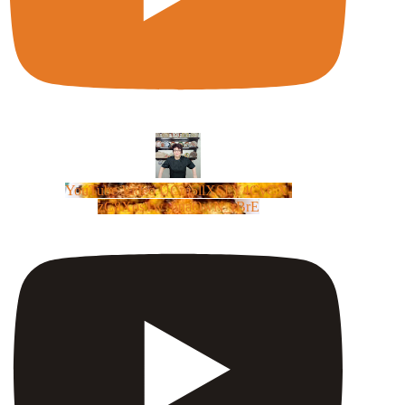
YouTube Video UCm5llXSLY4CyCX-
zC8XosTw_huaQwN_rBrE