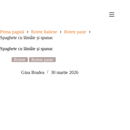
Sari
la
conținut
Prima pagină
Retete Italiene
Retete paste
Spaghete cu lămâie și spanac
Spaghete cu lămâie și spanac
Retete
Retete paste
Gina Bradea
30 martie 2026