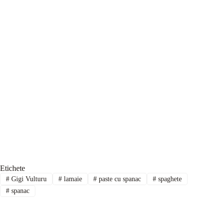
Etichete
#
Gigi Vulturu
#
lamaie
#
paste cu spanac
#
spaghete
#
spanac