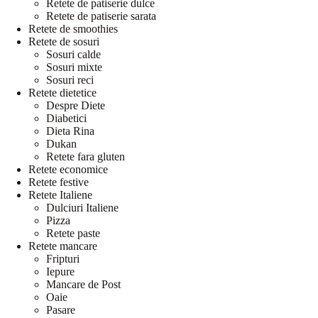
Retete de patiserie dulce
Retete de patiserie sarata
Retete de smoothies
Retete de sosuri
Sosuri calde
Sosuri mixte
Sosuri reci
Retete dietetice
Despre Diete
Diabetici
Dieta Rina
Dukan
Retete fara gluten
Retete economice
Retete festive
Retete Italiene
Dulciuri Italiene
Pizza
Retete paste
Retete mancare
Fripturi
Iepure
Mancare de Post
Oaie
Pasare