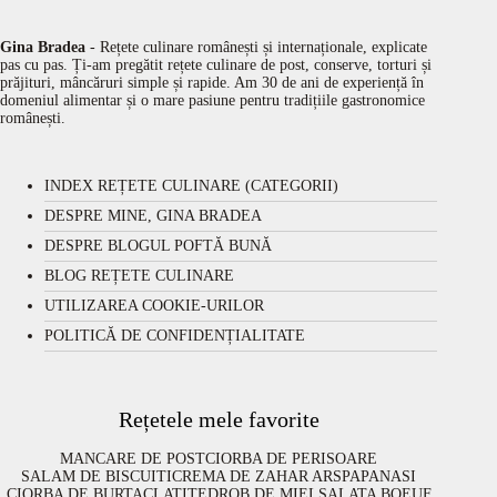
Gina Bradea
- Rețete culinare românești și internaționale, explicate
pas cu pas. Ți-am pregătit rețete culinare de post, conserve, torturi și
prăjituri, mâncăruri simple și rapide. Am 30 de ani de experiență în
domeniul alimentar și o mare pasiune pentru tradițiile gastronomice
românești.
INDEX REȚETE CULINARE (CATEGORII)
DESPRE MINE, GINA BRADEA
DESPRE BLOGUL POFTĂ BUNĂ
BLOG REȚETE CULINARE
UTILIZAREA COOKIE-URILOR
POLITICĂ DE CONFIDENȚIALITATE
Rețetele mele favorite
MANCARE DE POST
CIORBA DE PERISOARE
SALAM DE BISCUITI
CREMA DE ZAHAR ARS
PAPANASI
CIORBA DE BURTA
CLATITE
DROB DE MIEL
SALATA BOEUF