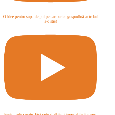
O idee pentru supa de pui pe care orice gospodină ar trebui
s-o știe!
Pentru rufe curate, fără pete și albituri impecabile folosesc