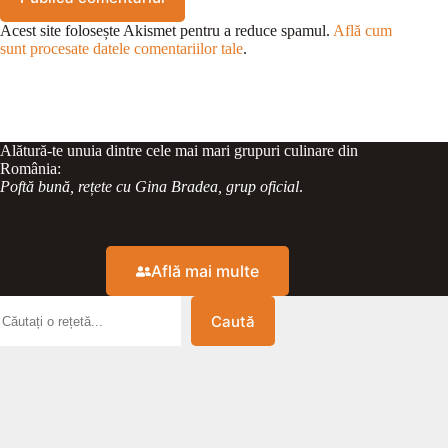
Acest site folosește Akismet pentru a reduce spamul.
Află cum
sunt procesate datele comentariilor tale
.
Alătură-te unuia dintre cele mai mari grupuri culinare din
România:
Poftă bună, rețete cu Gina Bradea, grup oficial
.
Află mai multe
Caută