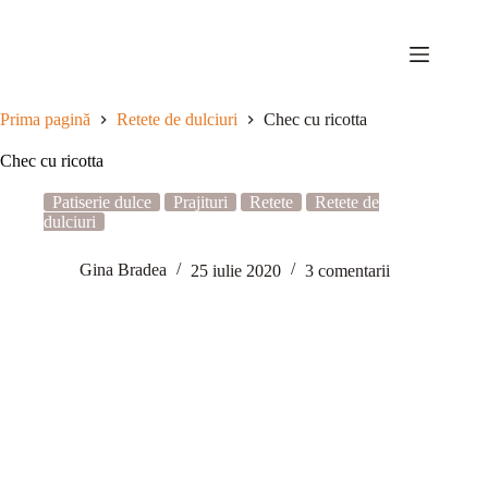
Sari
la
conținut
Prima pagină
Retete de dulciuri
Chec cu ricotta
Chec cu ricotta
Patiserie dulce
Prajituri
Retete
Retete de
dulciuri
Gina Bradea
25 iulie 2020
3 comentarii