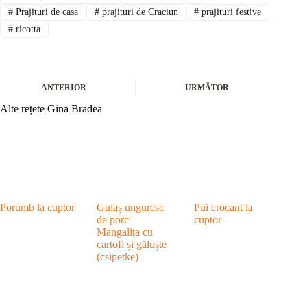
#
Prajituri de casa
#
prajituri de Craciun
#
prajituri festive
#
ricotta
ANTERIOR
URMĂTOR
Alte rețete Gina Bradea
Porumb la cuptor
Gulaș unguresc
Pui crocant la
de porc
cuptor
Mangalița cu
cartofi și găluște
(csipetke)