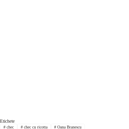
Etichete
#
chec
#
chec cu ricotta
#
Oana Branescu