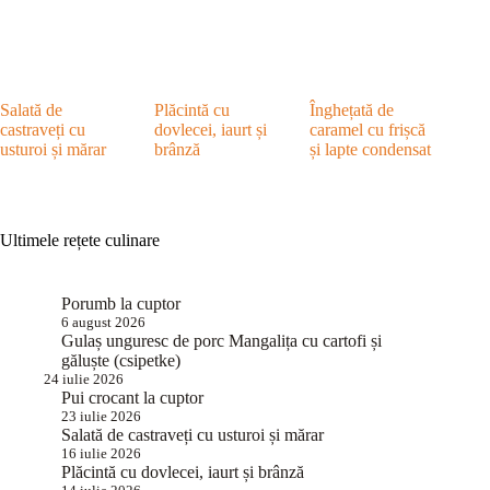
Salată de
Plăcintă cu
Înghețată de
castraveți cu
dovlecei, iaurt și
caramel cu frișcă
usturoi și mărar
brânză
și lapte condensat
Ultimele rețete culinare
Porumb la cuptor
6 august 2026
Gulaș unguresc de porc Mangalița cu cartofi și
găluște (csipetke)
24 iulie 2026
Pui crocant la cuptor
23 iulie 2026
Salată de castraveți cu usturoi și mărar
16 iulie 2026
Plăcintă cu dovlecei, iaurt și brânză