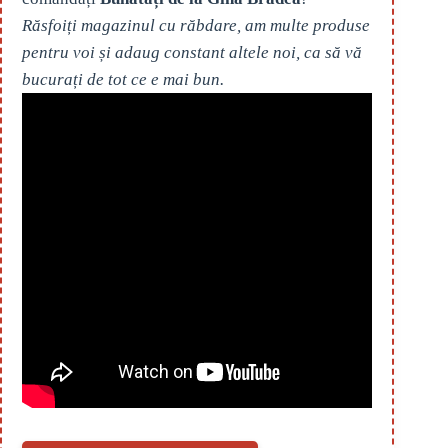
Răsfoiți magazinul cu răbdare, am multe produse
pentru voi și adaug constant altele noi, ca să vă
bucurați de tot ce e mai bun.