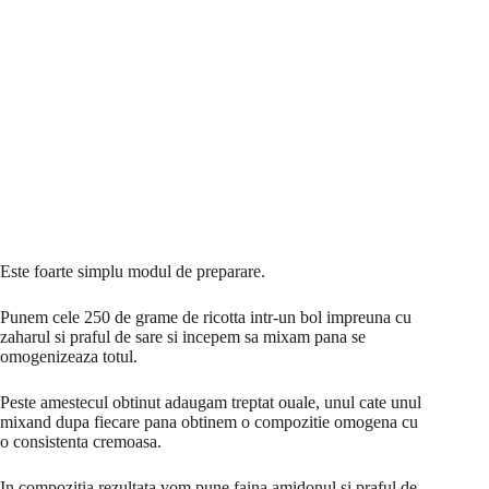
Este foarte simplu modul de preparare.
Punem cele 250 de grame de ricotta intr-un bol impreuna cu
zaharul si praful de sare si incepem sa mixam pana se
omogenizeaza totul.
Peste amestecul obtinut adaugam treptat ouale, unul cate unul
mixand dupa fiecare pana obtinem o compozitie omogena cu
o consistenta cremoasa.
In compozitia rezultata vom pune faina,amidonul si praful de