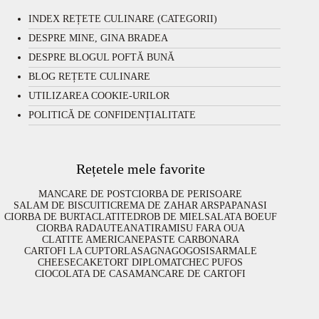
INDEX REȚETE CULINARE (CATEGORII)
DESPRE MINE, GINA BRADEA
DESPRE BLOGUL POFTĂ BUNĂ
BLOG REȚETE CULINARE
UTILIZAREA COOKIE-URILOR
POLITICĂ DE CONFIDENȚIALITATE
Rețetele mele favorite
MANCARE DE POST
CIORBA DE PERISOARE
SALAM DE BISCUITI
CREMA DE ZAHAR ARS
PAPANASI
CIORBA DE BURTA
CLATITE
DROB DE MIEL
SALATA BOEUF
CIORBA RADAUTEANA
TIRAMISU FARA OUA
CLATITE AMERICANE
PASTE CARBONARA
CARTOFI LA CUPTOR
LASAGNA
GOGOSI
SARMALE
CHEESECAKE
TORT DIPLOMAT
CHEC PUFOS
CIOCOLATA DE CASA
MANCARE DE CARTOFI