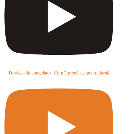
Dovlecei la congelator! Cum îi pregătesc pentru iarnă