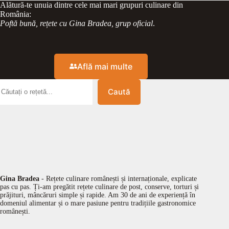
Alătură-te unuia dintre cele mai mari grupuri culinare din
România:
Poftă bună, rețete cu Gina Bradea, grup oficial
.
Află mai multe
Caută
Gina Bradea
- Rețete culinare românești și internaționale, explicate
pas cu pas. Ți-am pregătit rețete culinare de post, conserve, torturi și
prăjituri, mâncăruri simple și rapide. Am 30 de ani de experiență în
domeniul alimentar și o mare pasiune pentru tradițiile gastronomice
românești.