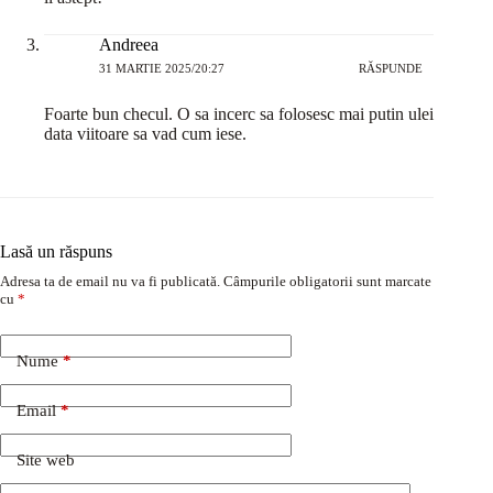
Andreea
31 MARTIE 2025/20:27
RĂSPUNDE
Foarte bun checul. O sa incerc sa folosesc mai putin ulei
data viitoare sa vad cum iese.
Lasă un răspuns
Adresa ta de email nu va fi publicată.
Câmpurile obligatorii sunt marcate
cu
*
Nume
*
Email
*
Site web