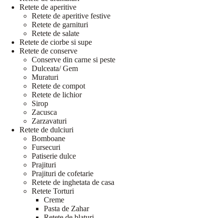
Retete de aperitive
Retete de aperitive festive
Retete de garnituri
Retete de salate
Retete de ciorbe si supe
Retete de conserve
Conserve din carne si peste
Dulceata/ Gem
Muraturi
Retete de compot
Retete de lichior
Sirop
Zacusca
Zarzavaturi
Retete de dulciuri
Bomboane
Fursecuri
Patiserie dulce
Prajituri
Prajituri de cofetarie
Retete de inghetata de casa
Retete Torturi
Creme
Pasta de Zahar
Retete de blaturi