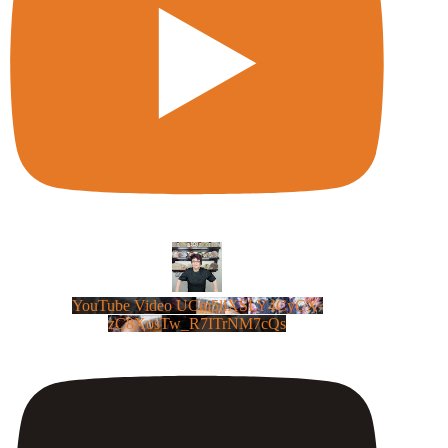
YouTube Video UCm5llXSLY4CyCX-
zC8XosTw_R7ITrNM7cQs