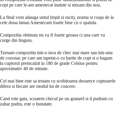
copt pe care le-am amestecat inainte si mixam din nou.
La final vom adauga untul (topit si racit), zeama si coaja de la
cele doua lamai.Amestecam foarte bine cu o spatula.
Compozitia obtinuta nu va fi foarte groasa ci una care va
curge din lingura.
Turnam compozitia intr-o tava de chec mai mare sau intr-una
de cozonac pe care am tapetat-o cu hartie de copt si o bagam
la cuptorul preincalzit la 180 de grade Celsius pentru
aproximativ 40 de minute.
Cel mai bine este sa testam cu scobitoarea deoarece cuptoarele
difera si fiecare are modul lui de coacere.
Cand este gata, scoatem checul pe un gratarel si il pudram cu
zahar pudra, este o bunatate.