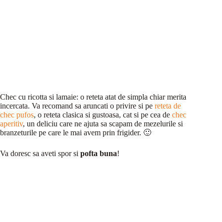
Chec cu ricotta si lamaie: o reteta atat de simpla chiar merita
incercata. Va recomand sa aruncati o privire si pe
reteta de
chec pufos
, o reteta clasica si gustoasa, cat si pe cea de
chec
aperitiv
, un deliciu care ne ajuta sa scapam de mezelurile si
branzeturile pe care le mai avem prin frigider. 🙂
Va doresc sa aveti spor si
pofta buna
!