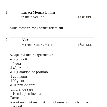
Lucaci Monica Emilia
25 IULIE 2020/16:31
RĂSPUNDE
Mulțumesc frumos pentru rețetă. ❤️
Alexa
24 FEBRUARIE 2022/20:43
RĂSPUNDE
Adaptarea mea : Ingrediente:
-250g ricotta
– 4 oua
-140g zahar
-100g amidon de porumb
-120g faina
-100g unt
-10g praf de copt
-un praf de sare
– 10 ml apa minerala
Cacao
A iesit un aluat minunat !La fel mini prajiturele . Checul
il astept!