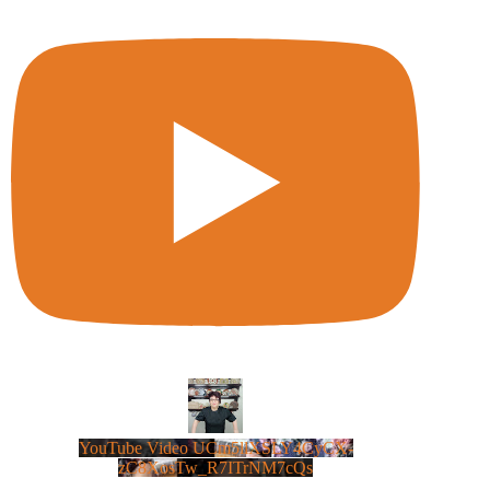
YouTube Video UCm5llXSLY4CyCX-
zC8XosTw_R7ITrNM7cQs