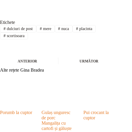
Etichete
#
dulciuri de post
#
mere
#
nuca
#
placinta
#
scortisoara
ANTERIOR
URMĂTOR
Alte rețete Gina Bradea
Porumb la cuptor
Gulaș unguresc
Pui crocant la
de porc
cuptor
Mangalița cu
cartofi și găluște