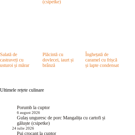
(csipetke)
Salată de
Plăcintă cu
Înghețată de
castraveți cu
dovlecei, iaurt și
caramel cu frișcă
usturoi și mărar
brânză
și lapte condensat
Ultimele rețete culinare
Porumb la cuptor
6 august 2026
Gulaș unguresc de porc Mangalița cu cartofi și
găluște (csipetke)
24 iulie 2026
Pui crocant la cuptor