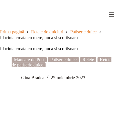
Sari
la
conținut
Prima pagină
Retete de dulciuri
Patiserie dulce
Placinta creata cu mere, nuca si scortisoara
Placinta creata cu mere, nuca si scortisoara
Mancare de Post
Patiserie dulce
Retete
Retete
de patiserie dulce
Gina Bradea
25 noiembrie 2023