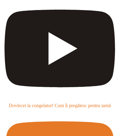
Dovlecei la congelator! Cum îi pregătesc pentru iarnă