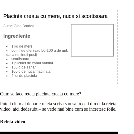
Placinta creata cu mere, nuca si scortisoara
Autor:
Gina Bradea
Ingrediente
1 kg de mere
50 ml de ulei (sau 50-100 g de unt,
daca nu tineti post)
scortisoara
1 pliculet de zahar vanilat
150 g de zahar
100 g de nuca macinata
4 foi de placinta
Cum se face reteta placinta creata cu mere?
Puteti citi mai departe reteta scrisa sau sa treceti direct la reteta
video, aici dedesubt – se vede mai bine cum se incretesc foile.
Reteta video