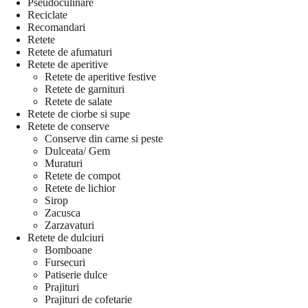
Pseudoculinare
Reciclate
Recomandari
Retete
Retete de afumaturi
Retete de aperitive
Retete de aperitive festive
Retete de garnituri
Retete de salate
Retete de ciorbe si supe
Retete de conserve
Conserve din carne si peste
Dulceata/ Gem
Muraturi
Retete de compot
Retete de lichior
Sirop
Zacusca
Zarzavaturi
Retete de dulciuri
Bomboane
Fursecuri
Patiserie dulce
Prajituri
Prajituri de cofetarie