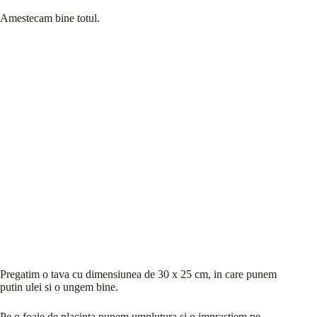
Amestecam bine totul.
Pregatim o tava cu dimensiunea de 30 x 25 cm, in care punem
putin ulei si o ungem bine.
Pe o foaie de placinta punem umplutura si o imprastiem pe