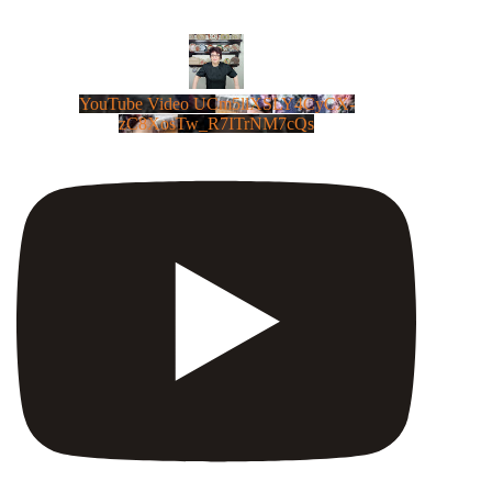
YouTube Video UCm5llXSLY4CyCX-
zC8XosTw_R7ITrNM7cQs