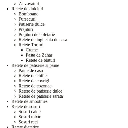
Zarzavaturi
Retete de dulciuri
Bomboane
Fursecuri
Patiserie dulce
Prajituri
Prajituri de cofetarie
Retete de inghetata de casa
Retete Torturi
Creme
Pasta de Zahar
Retete de blaturi
Retete de patiserie si paine
Paine de casa
Retete de chifle
Retete de covrigi
Retete de cozonac
Retete de patiserie dulce
Retete de patiserie sarata
Retete de smoothies
Retete de sosuri
Sosuri calde
Sosuri mixte
Sosuri reci
Retete dietetice