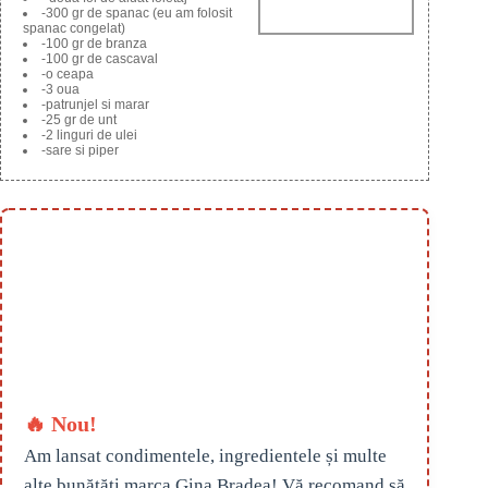
-300 gr de spanac (eu am folosit
spanac congelat)
-100 gr de branza
-100 gr de cascaval
-o ceapa
-3 oua
-patrunjel si marar
-25 gr de unt
-2 linguri de ulei
-sare si piper
🔥 Nou!
Am lansat condimentele, ingredientele și multe
alte bunătăți marca Gina Bradea! Vă recomand să