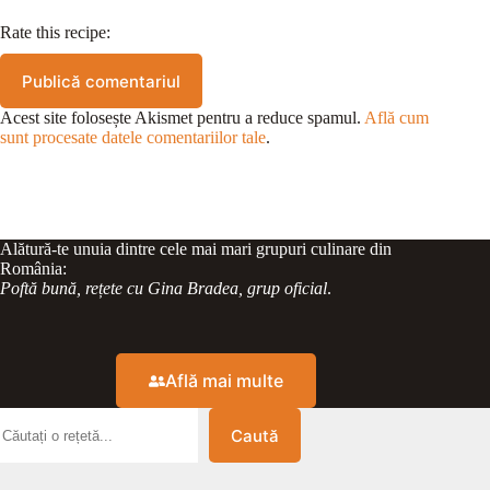
Rate this recipe:
Publică comentariul
Acest site folosește Akismet pentru a reduce spamul.
Află cum
sunt procesate datele comentariilor tale
.
Alătură-te unuia dintre cele mai mari grupuri culinare din
România:
Poftă bună, rețete cu Gina Bradea, grup oficial
.
Află mai multe
Caută