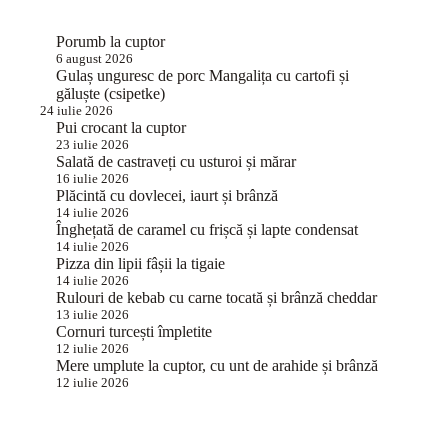
Porumb la cuptor
6 august 2026
Gulaș unguresc de porc Mangalița cu cartofi și
găluște (csipetke)
24 iulie 2026
Pui crocant la cuptor
23 iulie 2026
Salată de castraveți cu usturoi și mărar
16 iulie 2026
Plăcintă cu dovlecei, iaurt și brânză
14 iulie 2026
Înghețată de caramel cu frișcă și lapte condensat
14 iulie 2026
Pizza din lipii fâșii la tigaie
14 iulie 2026
Rulouri de kebab cu carne tocată și brânză cheddar
13 iulie 2026
Cornuri turcești împletite
12 iulie 2026
Mere umplute la cuptor, cu unt de arahide și brânză
12 iulie 2026