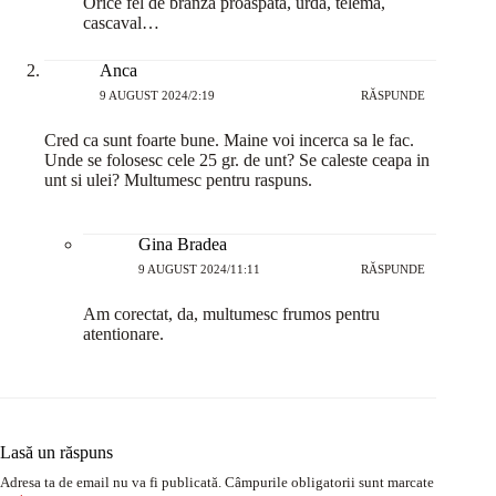
Orice fel de branza proaspata, urda, telema,
cascaval…
Anca
9 AUGUST 2024/2:19
RĂSPUNDE
Cred ca sunt foarte bune. Maine voi incerca sa le fac.
Unde se folosesc cele 25 gr. de unt? Se caleste ceapa in
unt si ulei? Multumesc pentru raspuns.
Gina Bradea
9 AUGUST 2024/11:11
RĂSPUNDE
Am corectat, da, multumesc frumos pentru
atentionare.
Lasă un răspuns
Adresa ta de email nu va fi publicată.
Câmpurile obligatorii sunt marcate