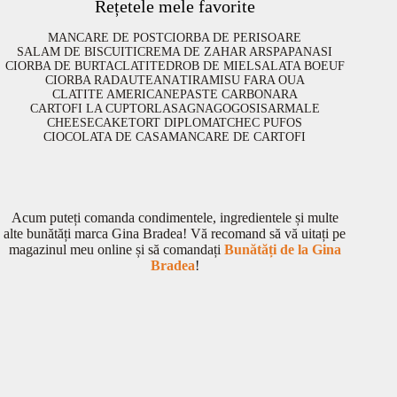
Rețetele mele favorite
MANCARE DE POST
CIORBA DE PERISOARE
SALAM DE BISCUITI
CREMA DE ZAHAR ARS
PAPANASI
CIORBA DE BURTA
CLATITE
DROB DE MIEL
SALATA BOEUF
CIORBA RADAUTEANA
TIRAMISU FARA OUA
CLATITE AMERICANE
PASTE CARBONARA
CARTOFI LA CUPTOR
LASAGNA
GOGOSI
SARMALE
CHEESECAKE
TORT DIPLOMAT
CHEC PUFOS
CIOCOLATA DE CASA
MANCARE DE CARTOFI
Acum puteți comanda condimentele, ingredientele și multe
alte bunătăți marca Gina Bradea! Vă recomand să vă uitați pe
magazinul meu online și să comandați
Bunătăți de la Gina
Bradea
!