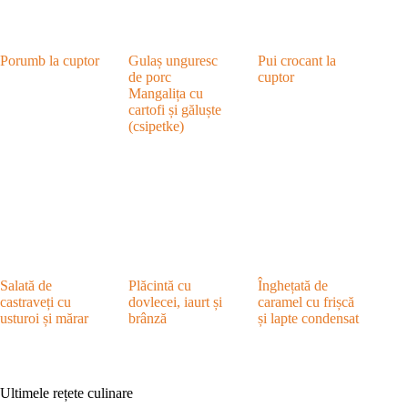
Porumb la cuptor
Gulaș unguresc
Pui crocant la
de porc
cuptor
Mangalița cu
cartofi și găluște
(csipetke)
Salată de
Plăcintă cu
Înghețată de
castraveți cu
dovlecei, iaurt și
caramel cu frișcă
usturoi și mărar
brânză
și lapte condensat
Ultimele rețete culinare