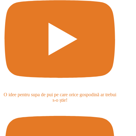
O idee pentru supa de pui pe care orice gospodină ar trebui
s-o știe!