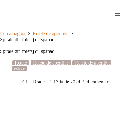
Sari
la
conținut
Prima pagină
Retete de aperitive
Spirale din foietaj cu spanac
Spirale din foietaj cu spanac
Retete
Retete de aperitive
Retete de aperitive
festive
Gina Bradea
17 iunie 2024
4 comentarii