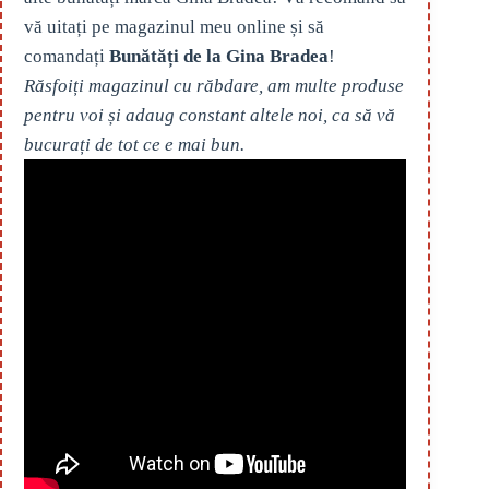
vă uitați pe magazinul meu online și să
comandați
Bunătăți de la Gina Bradea
!
Răsfoiți magazinul cu răbdare, am multe produse
pentru voi și adaug constant altele noi, ca să vă
bucurați de tot ce e mai bun.