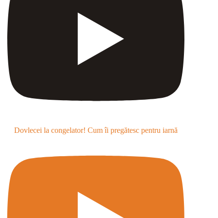
Dovlecei la congelator! Cum îi pregătesc pentru iarnă