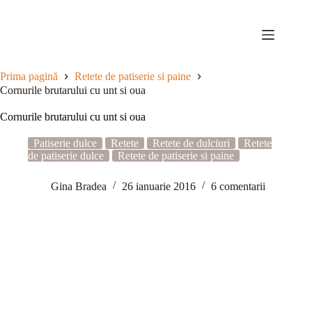
Sari
la
conținut
Prima pagină
Retete de patiserie si paine
Cornurile brutarului cu unt si oua
Cornurile brutarului cu unt si oua
Patiserie dulce
Retete
Retete de dulciuri
Retete
de patiserie dulce
Retete de patiserie si paine
Gina Bradea
26 ianuarie 2016
6 comentarii