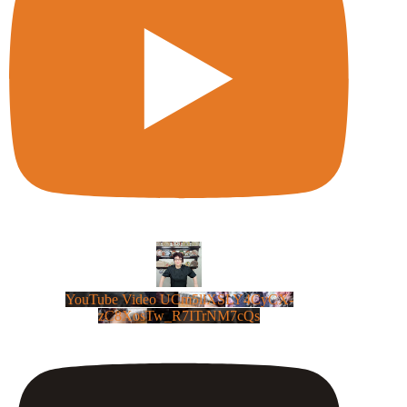
YouTube Video UCm5llXSLY4CyCX-
zC8XosTw_R7ITrNM7cQs