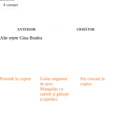
#
cornuri
ANTERIOR
URMĂTOR
Alte rețete Gina Bradea
Porumb la cuptor
Gulaș unguresc
Pui crocant la
de porc
cuptor
Mangalița cu
cartofi și găluște
(csipetke)