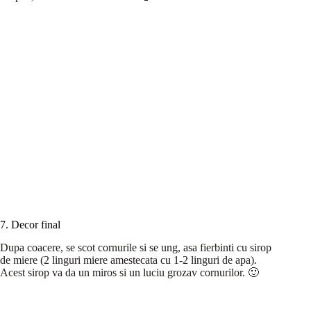
7. Decor final
Dupa coacere, se scot cornurile si se ung, asa fierbinti cu sirop
de miere (2 linguri miere amestecata cu 1-2 linguri de apa).
Acest sirop va da un miros si un luciu grozav cornurilor. 🙂