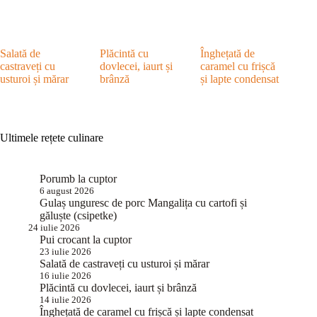
Salată de
Plăcintă cu
Înghețată de
castraveți cu
dovlecei, iaurt și
caramel cu frișcă
usturoi și mărar
brânză
și lapte condensat
Ultimele rețete culinare
Porumb la cuptor
6 august 2026
Gulaș unguresc de porc Mangalița cu cartofi și
găluște (csipetke)
24 iulie 2026
Pui crocant la cuptor
23 iulie 2026
Salată de castraveți cu usturoi și mărar
16 iulie 2026
Plăcintă cu dovlecei, iaurt și brânză
14 iulie 2026
Înghețată de caramel cu frișcă și lapte condensat