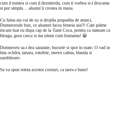
cum il trantea si cum il dezmierda, cum ii vorbea si-l descanta
si pur simplu… aluatul ii crestea in mana.
Cu faina aia vai de ea si drojdia prapadita de atunci,
Dumnezeule bun, ce aluaturi facea femeia aia!!! Cate palme
mi-am luat eu dupa cap de la Tanti Coca, pentru ca stateam ca
bleaga, gura casca si ma uitam cum framanta! 😀
Dumnezeu sa-i dea sanatate, bucurie si spor in toate. O vad in
fata ochilor, tanara, rotofeie, mereu calma, blanda si
zambitoare.
Sa va spun reteta acestor cornuri, ca tares-s bune!