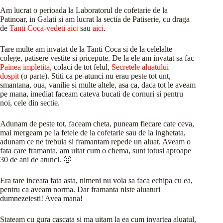
Am lucrat o perioada la Laboratorul de cofetarie de la
Patinoar, in Galati si am lucrat la sectia de Patiserie, cu draga
de
Tanti Coca-vedeti aic
i
sau
aici
.
Tare multe am invatat de la Tanti Coca si de la celelalte
colege, patisere vestite si pricepute. De la ele am invatat sa fac
Painea impletita
, colaci de tot felul,
Secretele aluatului
dospit
(o parte). Stiti ca pe-atunci nu erau peste tot unt,
smantana, oua, vanilie si multe altele, asa ca, daca tot le aveam
pe mana, imediat faceam cateva bucati de cornuri si pentru
noi, cele din sectie.
Adunam de peste tot, faceam cheta, puneam fiecare cate ceva,
mai mergeam pe la fetele de la cofetarie sau de la inghetata,
adunam ce ne trebuia si framantam repede un aluat. Aveam o
fata care framanta, am uitat cum o chema, sunt totusi aproape
30 de ani de atunci. 🙂
Era tare inceata fata asta, nimeni nu voia sa faca echipa cu ea,
pentru ca aveam norma. Dar framanta niste aluaturi
dumnezeiesti! Avea mana!
Stateam cu gura cascata si ma uitam la ea cum invartea aluatul,