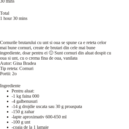
30 mins
Total
1 hour 30 mins
Cornurile brutarului cu unt si oua se spune ca e reteta celor
mai bune cornuri, create de brutari din cele mai bune
ingrediente, doar pentru ei 🙂 Sunt cornuri din aluat dospit cu
oua si unt, cu o crema fina de oua, vanilata
Autor:
Gina Bradea
Tip reteta:
Cornuri
Portii:
2o
Ingrediente
Pentru aluat:
-1 kg faina 000
-4 galbenusuri
-14 g drojdie uscata sau 30 g proaspata
-150 g zahar
-lapte aproximativ 600-650 ml
-100 g unt
-coaja de la 1 lamaie