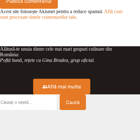
Publică comentariul
Acest site folosește Akismet pentru a reduce spamul.
Află cum
sunt procesate datele comentariilor tale
.
Alătură-te unuia dintre cele mai mari grupuri culinare din
România:
Poftă bună, rețete cu Gina Bradea, grup oficial
.
Află mai multe
Caută