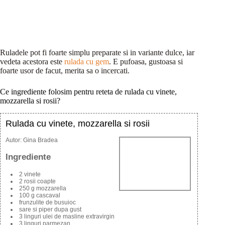
Ruladele pot fi foarte simplu preparate si in variante dulce, iar
vedeta acestora este
rulada cu gem
. E pufoasa, gustoasa si
foarte usor de facut, merita sa o incercati.
Ce ingrediente folosim pentru reteta de rulada cu vinete,
mozzarella si rosii?
Rulada cu vinete, mozzarella si rosii
Autor:
Gina Bradea
Ingrediente
2 vinete
2 rosii coapte
250 g mozzarella
100 g cascaval
frunzulite de busuioc
sare si piper dupa gust
3 linguri ulei de masline extravirgin
3 linguri parmezan