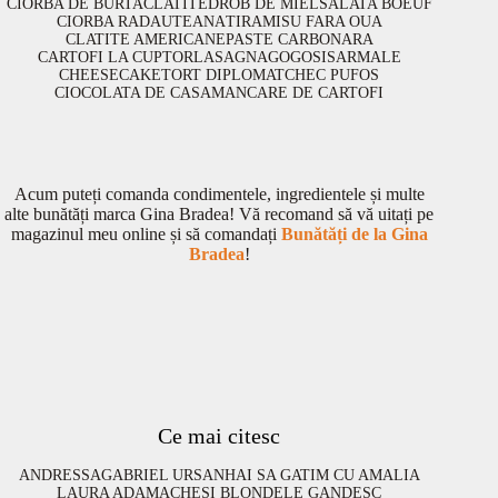
CIORBA DE BURTA
CLATITE
DROB DE MIEL
SALATA BOEUF
CIORBA RADAUTEANA
TIRAMISU FARA OUA
CLATITE AMERICANE
PASTE CARBONARA
CARTOFI LA CUPTOR
LASAGNA
GOGOSI
SARMALE
CHEESECAKE
TORT DIPLOMAT
CHEC PUFOS
CIOCOLATA DE CASA
MANCARE DE CARTOFI
Acum puteți comanda condimentele, ingredientele și multe
alte bunătăți marca Gina Bradea! Vă recomand să vă uitați pe
magazinul meu online și să comandați
Bunătăți de la Gina
Bradea
!
Ce mai citesc
ANDRESSA
GABRIEL URSAN
HAI SA GATIM CU AMALIA
LAURA ADAMACHE
SI BLONDELE GANDESC