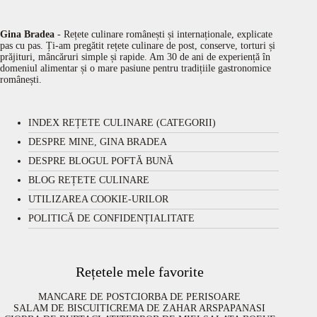
Gina Bradea
- Rețete culinare românești și internaționale, explicate
pas cu pas. Ți-am pregătit rețete culinare de post, conserve, torturi și
prăjituri, mâncăruri simple și rapide. Am 30 de ani de experiență în
domeniul alimentar și o mare pasiune pentru tradițiile gastronomice
românești.
INDEX REȚETE CULINARE (CATEGORII)
DESPRE MINE, GINA BRADEA
DESPRE BLOGUL POFTĂ BUNĂ
BLOG REȚETE CULINARE
UTILIZAREA COOKIE-URILOR
POLITICĂ DE CONFIDENȚIALITATE
Rețetele mele favorite
MANCARE DE POST
CIORBA DE PERISOARE
SALAM DE BISCUITI
CREMA DE ZAHAR ARS
PAPANASI