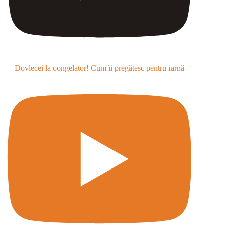
Dovlecei la congelator! Cum îi pregătesc pentru iarnă