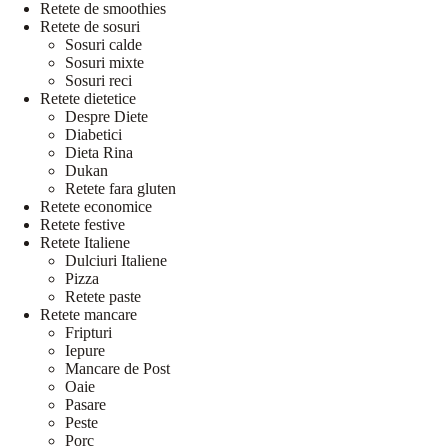
Retete de smoothies
Retete de sosuri
Sosuri calde
Sosuri mixte
Sosuri reci
Retete dietetice
Despre Diete
Diabetici
Dieta Rina
Dukan
Retete fara gluten
Retete economice
Retete festive
Retete Italiene
Dulciuri Italiene
Pizza
Retete paste
Retete mancare
Fripturi
Iepure
Mancare de Post
Oaie
Pasare
Peste
Porc