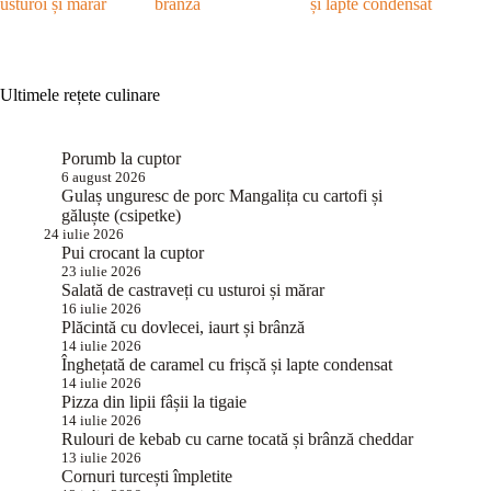
usturoi și mărar
brânză
și lapte condensat
Ultimele rețete culinare
Porumb la cuptor
6 august 2026
Gulaș unguresc de porc Mangalița cu cartofi și
găluște (csipetke)
24 iulie 2026
Pui crocant la cuptor
23 iulie 2026
Salată de castraveți cu usturoi și mărar
16 iulie 2026
Plăcintă cu dovlecei, iaurt și brânză
14 iulie 2026
Înghețată de caramel cu frișcă și lapte condensat
14 iulie 2026
Pizza din lipii fâșii la tigaie
14 iulie 2026
Rulouri de kebab cu carne tocată și brânză cheddar
13 iulie 2026
Cornuri turcești împletite