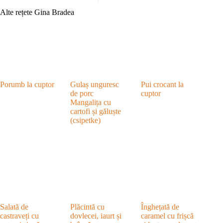
Alte rețete Gina Bradea
Porumb la cuptor
Gulaș unguresc
Pui crocant la
de porc
cuptor
Mangalița cu
cartofi și găluște
(csipetke)
Salată de
Plăcintă cu
Înghețată de
castraveți cu
dovlecei, iaurt și
caramel cu frișcă