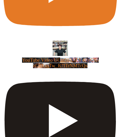
YouTube Video UCm5llXSLY4CyCX-
zC8XosTw_R7ITrNM7cQs