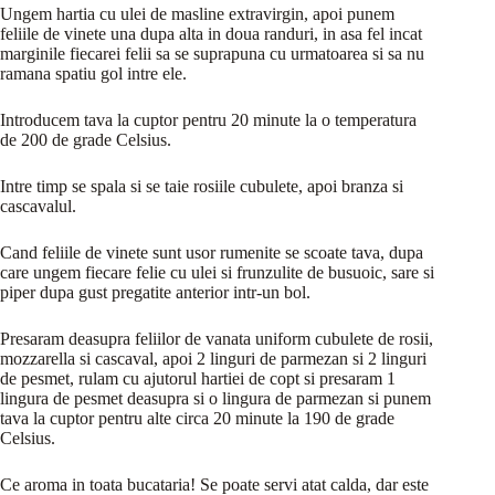
Ungem hartia cu ulei de masline extravirgin, apoi punem
feliile de vinete una dupa alta in doua randuri, in asa fel incat
marginile fiecarei felii sa se suprapuna cu urmatoarea si sa nu
ramana spatiu gol intre ele.
Introducem tava la cuptor pentru 20 minute la o temperatura
de 200 de grade Celsius.
Intre timp se spala si se taie rosiile cubulete, apoi branza si
cascavalul.
Cand feliile de vinete sunt usor rumenite se scoate tava, dupa
care ungem fiecare felie cu ulei si frunzulite de busuoic, sare si
piper dupa gust pregatite anterior intr-un bol.
Presaram deasupra feliilor de vanata uniform cubulete de rosii,
mozzarella si cascaval, apoi 2 linguri de parmezan si 2 linguri
de pesmet, rulam cu ajutorul hartiei de copt si presaram 1
lingura de pesmet deasupra si o lingura de parmezan si punem
tava la cuptor pentru alte circa 20 minute la 190 de grade
Celsius.
Ce aroma in toata bucataria! Se poate servi atat calda, dar este