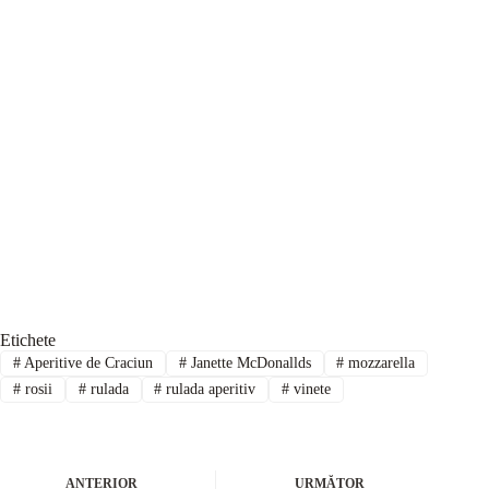
Etichete
#
Aperitive de Craciun
#
Janette McDonallds
#
mozzarella
#
rosii
#
rulada
#
rulada aperitiv
#
vinete
ANTERIOR
URMĂTOR