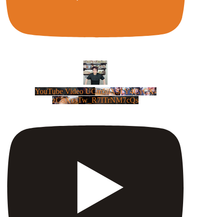
YouTube Video UCm5llXSLY4CyCX-
zC8XosTw_R7ITrNM7cQs