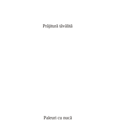
Prăjitură tăvălită
Paleuri cu nucă