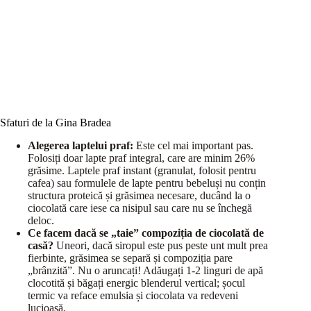
Sfaturi de la Gina Bradea
Alegerea laptelui praf:
Este cel mai important pas.
Folosiți doar lapte praf integral, care are minim 26%
grăsime. Laptele praf instant (granulat, folosit pentru
cafea) sau formulele de lapte pentru bebeluși nu conțin
structura proteică și grăsimea necesare, ducând la o
ciocolată care iese ca nisipul sau care nu se închegă
deloc.
Ce facem dacă se „taie” compoziția de ciocolată de
casă?
Uneori, dacă siropul este pus peste unt mult prea
fierbinte, grăsimea se separă și compoziția pare
„brânzită”. Nu o aruncați! Adăugați 1-2 linguri de apă
clocotită și băgați energic blenderul vertical; șocul
termic va reface emulsia și ciocolata va redeveni
lucioasă.