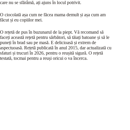
care nu se sfărâmă, ați ajuns în locul potrivit.
O ciocolată așa cum ne făcea mama demult și așa cum am
făcut și eu copiilor mei.
O rețetă de pus în buzunarul de la piept. Vă recomand să
faceți această rețetă pentru sărbători, să tăiați batoane și să le
puneți în brad sau pe masă. E delicioasă și extrem de
aspectuoasă. Rețetă publicată în anul 2015, dar actualizată cu
sfaturi și trucuri în 2026, pentru o reușită sigură. O rețetă
testată, tocmai pentru a reuși oricui o va încerca.