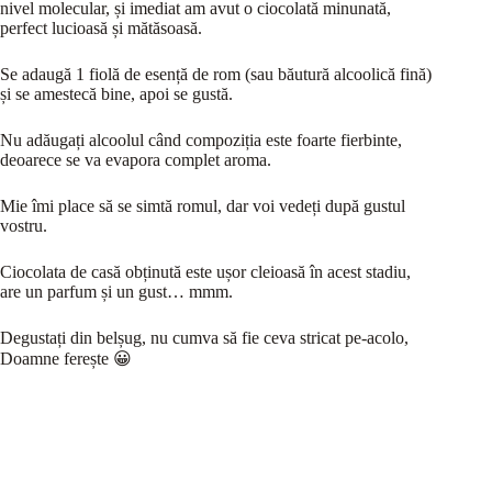
nivel molecular, și imediat am avut o ciocolată minunată,
perfect lucioasă și mătăsoasă.
Se adaugă 1 fiolă de esență de rom (sau băutură alcoolică fină)
și se amestecă bine, apoi se gustă.
Nu adăugați alcoolul când compoziția este foarte fierbinte,
deoarece se va evapora complet aroma.
Mie îmi place să se simtă romul, dar voi vedeți după gustul
vostru.
Ciocolata de casă obținută este ușor cleioasă în acest stadiu,
are un parfum și un gust… mmm.
Degustați din belșug, nu cumva să fie ceva stricat pe-acolo,
Doamne ferește 😀