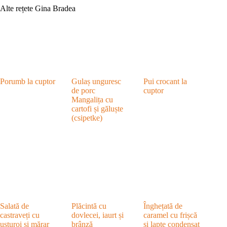
Alte rețete Gina Bradea
Porumb la cuptor
Gulaș unguresc
Pui crocant la
de porc
cuptor
Mangalița cu
cartofi și găluște
(csipetke)
Salată de
Plăcintă cu
Înghețată de
castraveți cu
dovlecei, iaurt și
caramel cu frișcă
usturoi și mărar
brânză
și lapte condensat