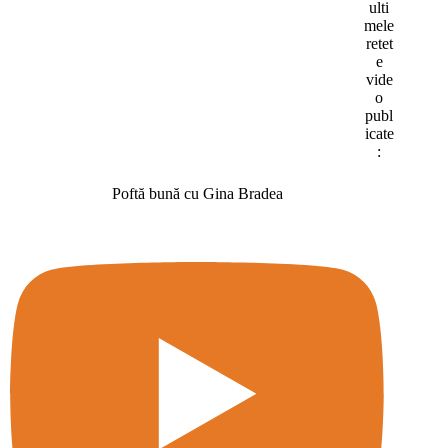
ulti
mele
retet
e
vide
o
publ
icate
:
Poftă bună cu Gina Bradea