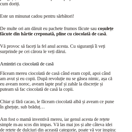
cum doriți.
Este un minunat cadou pentru sărbători!
De multe ori am dăruit eu pachete frumos făcute sau
coșulețe
făcute din hârtie creponată, pline cu ciocolată de casă
.
Vă provoc să faceți la fel anul acesta. Cu siguranță îi veți
surprinde pe cei cărora le veți dărui.
Amintiri cu ciocolată de casă
Făceam mereu ciocolată de casă când eram copil, apoi când
am avut și eu copii. După revoluție nu se găsea nimic, așa că
eu aveam noroc, aveam lapte praf și zahăr la discreție și
puteam să fac ciocolată de casă la copii.
Chiar și fără cacao, le făceam ciocolată albă și aveam ce pune
în ghețuțe, sub brăduț…
Am fost o mamă inventivă mereu, iar genul acesta de rețete
simple m-au scos din impas. Vă las mai jos și alte câteva idei
de rețete de dulciuri din această categorie, poate vă vor inspira: