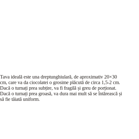
Tava ideală este una dreptunghiulară, de aproximativ 20×30
cm, care va da ciocolatei o grosime plăcută de circa 1,5-2 cm.
Dacă o turnați prea subțire, va fi fragilă și greu de porționat.
Dacă o turnați prea groasă, va dura mai mult să se întărească și
să fie tăiată uniform.