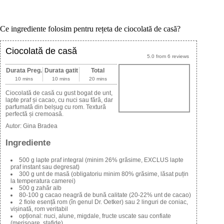
Ce ingrediente folosim pentru rețeta de ciocolată de casă?
Ciocolată de casă
5.0
from
6
reviews
Durata Preg.
Durata gatit
Total
10 mins
10 mins
20 mins
Ciocolată de casă cu gust bogat de unt,
lapte praf și cacao, cu nuci sau fără, dar
parfumată din belșug cu rom. Textură
perfectă și cremoasă.
Autor:
Gina Bradea
Ingrediente
500 g lapte praf integral (minim 26% grăsime, EXCLUS lapte
praf instant sau degresat)
300 g unt de masă (obligatoriu minim 80% grăsime, lăsat puțin
la temperatura camerei)
500 g zahăr alb
80-100 g cacao neagră de bună calitate (20-22% unt de cacao)
2 fiole esență rom (în genul Dr. Oetker) sau 2 linguri de coniac,
vișinată, rom veritabil
opțional: nuci, alune, migdale, fructe uscate sau confiate
(merișoare, stafide)