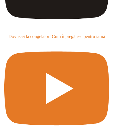
Dovlecei la congelator! Cum îi pregătesc pentru iarnă