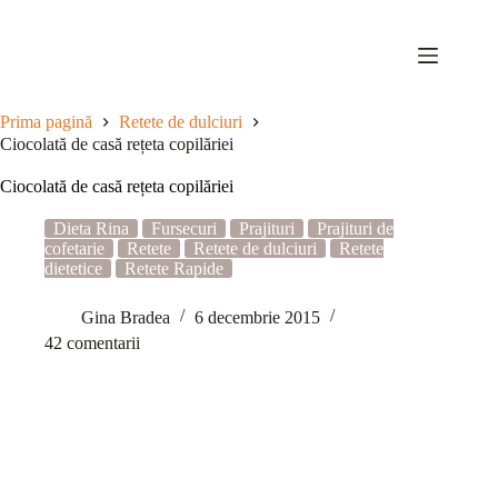
Sari
la
conținut
Prima pagină
Retete de dulciuri
Ciocolată de casă rețeta copilăriei
Ciocolată de casă rețeta copilăriei
Dieta Rina
Fursecuri
Prajituri
Prajituri de
cofetarie
Retete
Retete de dulciuri
Retete
dietetice
Retete Rapide
Gina Bradea
6 decembrie 2015
42 comentarii