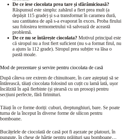
De ce iese ciocolata prea tare și sfărâmicioasă?
Răspunsul este simplu: zahărul a fiert prea mult (a
depășit 115 grade) și s-a transformat în caramea dură,
sau cantitatea de apă s-a evaporat în exces. Proba firului
sau folosirea termometrului vă salvează de această
problemă.
De ce nu se întărește ciocolata?
Motivul principal este
că siropul nu a fost fiert suficient (nu s-a format firul, nu
a ajuns la 112 grade). Siropul prea subțire va lăsa o
pastă moale.
Mod de prezentare și servire pentru ciocolata de casă
După câteva ore extrem de chinuitoare, în care așteptați să se
întărească, tăiați ciocolata folosind un cuțit cu lamă lată, ușor
încălzită în apă fierbinte (și ștearsă cu un prosop) pentru
secțiuni perfecte, fără firimituri.
Tăiați în ce forme doriți: cuburi, dreptunghiuri, bare. Se poate
turna de la început în diverse forme de silicon pentru
bomboane.
Bucățelele de ciocolată de casă pot fi așezate pe platouri, în
punguțe, în chese de hârtie pentru prăjituri sau bomboane…