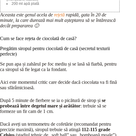
200 ml apă plată
Aceasta este genul acela de
rețetă
rapidă, gata în 20 de
minute, la care durează mai mult așteptarea să se întărească
decât prepararea 🙂
Cum se face rețeta de ciocolată de casă?
Pregătim siropul pentru ciocolată de casă (secretul texturii
perfecte)
Se pun apa și zahărul pe foc mediu și se lasă să fiarbă, pentru
ca siropul să fie legat ca la fondant.
Aici este momentul critic care decide dacă ciocolata va fi fină
sau sfărâmicioasă.
După 5 minute de fierbere se ia o picătură de sirop și
se
probează între degetul mare și arătător
: trebuie să se
formeze un fir cam de 1 cm.
Dacă aveți un termometru de cofetărie (recomandat pentru
precizie maximă), siropul trebuie să atingă
112-115 grade
Celsius
(stadiul tehnic de „soft ball” sau „bomboană moale”).