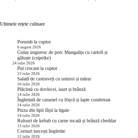
Ultimele rețete culinare
Porumb la cuptor
6 august 2026
Gulaș unguresc de porc Mangalița cu cartofi și
găluște (csipetke)
24 iulie 2026
Pui crocant la cuptor
23 iulie 2026
Salată de castraveți cu usturoi și mărar
16 iulie 2026
Plăcintă cu dovlecei, iaurt și brânză
14 iulie 2026
Înghețată de caramel cu frișcă și lapte condensat
14 iulie 2026
Pizza din lipii fâșii la tigaie
14 iulie 2026
Rulouri de kebab cu carne tocată și brânză cheddar
13 iulie 2026
Cornuri turcești împletite
12 iulie 2026