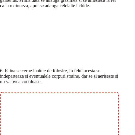
galbenus. Prima data se adauga grasimea si se amesteca la fel
ca la maioneza, apoi se adauga celelalte lichide.
6. Faina se cerne inainte de folosire, in felul acesta se
indeparteaza si eventualele corpuri straine, dar se si aeriseste si
nu va avea cocoloase.