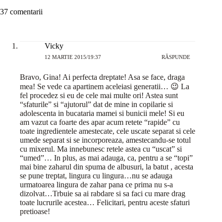
37 comentarii
Vicky
12 MARTIE 2015/19:37
RĂSPUNDE
Bravo, Gina! Ai perfecta dreptate! Asa se face, draga
mea! Se vede ca apartinem aceleiasi generatii… 😉 La
fel procedez si eu de cele mai multe ori! Astea sunt
“sfaturile” si “ajutorul” dat de mine in copilarie si
adolescenta in bucataria mamei si bunicii mele! Si eu
am vazut ca foarte des apar acum retete “rapide” cu
toate ingredientele amestecate, cele uscate separat si cele
umede separat si se incorporeaza, amestecandu-se totul
cu mixerul. Ma innebunesc retele astea cu “uscat” si
“umed”… In plus, as mai adauga, ca, pentru a se “topi”
mai bine zaharul din spuma de albusuri, la batut , acesta
se pune treptat, lingura cu lingura…nu se adauga
urmatoarea lingura de zahar pana ce prima nu s-a
dizolvat…Trbuie sa ai rabdare si sa faci cu mare drag
toate lucrurile acestea… Felicitari, pentru aceste sfaturi
pretioase!