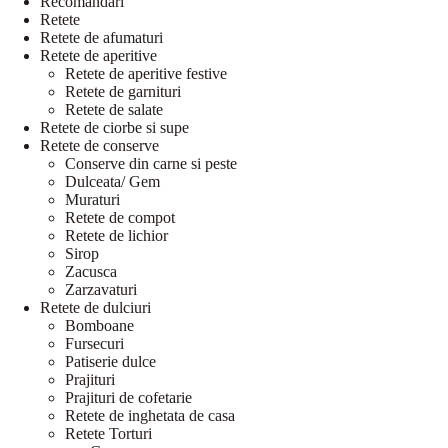
Recomandari
Retete
Retete de afumaturi
Retete de aperitive
Retete de aperitive festive
Retete de garnituri
Retete de salate
Retete de ciorbe si supe
Retete de conserve
Conserve din carne si peste
Dulceata/ Gem
Muraturi
Retete de compot
Retete de lichior
Sirop
Zacusca
Zarzavaturi
Retete de dulciuri
Bomboane
Fursecuri
Patiserie dulce
Prajituri
Prajituri de cofetarie
Retete de inghetata de casa
Retete Torturi