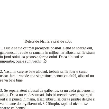
Reteta de blat fara praf de copt
1. Ouale sa fie cat mai proaspete posibil. Cand se sparge oul,
galbenusul trebuie sa ramana in mijloc, iar albusul sa fie strans
in jurul oului, sa pastreze forma oului. Daca albusul se
imprastie, ouale sunt vechi. 🙁
2. Vasul in care se bate albusul, trebuie sa fie foarte curat,
uscat, fara urme de apa si grasime, pentru ca altfel, albusul nu
se va bate bine.
3. Se separa atent albusul de galbenus, sa nu cada galbenus in
albus. Daca nu va descurcati, folositi metoda veche: spargeti
oul si il puneti in mana, lasati albusul sa curga printre degete si
va ramane doar galbenusul. 🙂 Simplu, rapid si nici nu se
sparge galbenusul.