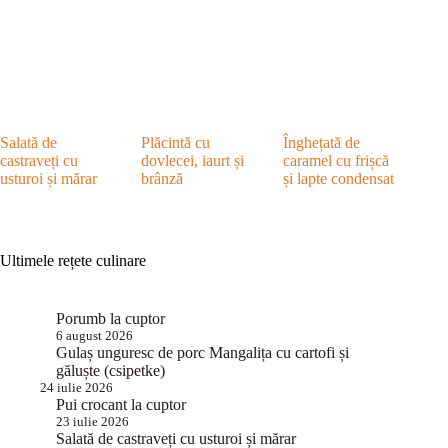
Salată de
Plăcintă cu
Înghețată de
castraveți cu
dovlecei, iaurt și
caramel cu frișcă
usturoi și mărar
brânză
și lapte condensat
Ultimele rețete culinare
Porumb la cuptor
6 august 2026
Gulaș unguresc de porc Mangalița cu cartofi și
găluște (csipetke)
24 iulie 2026
Pui crocant la cuptor
23 iulie 2026
Salată de castraveți cu usturoi și mărar