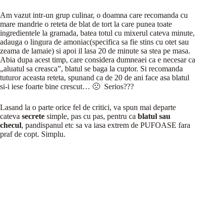
Am vazut intr-un grup culinar, o doamna care recomanda cu
mare mandrie o reteta de blat de tort la care punea toate
ingredientele la gramada, batea totul cu mixerul cateva minute,
adauga o lingura de amoniac(specifica sa fie stins cu otet sau
zeama de lamaie) si apoi il lasa 20 de minute sa stea pe masa.
Abia dupa acest timp, care considera dumneaei ca e necesar ca
„aluatul sa creasca”, blatul se baga la cuptor. Si recomanda
tuturor aceasta reteta, spunand ca de 20 de ani face asa blatul
si-i iese foarte bine crescut… 🙁 Serios???
Lasand la o parte orice fel de critici, va spun mai departe
cateva
secrete
simple, pas cu pas, pentru ca
blatul sau
checul
, pandispanul etc sa va iasa extrem de PUFOASE fara
praf de copt. Simplu.