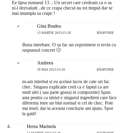
Ee lipsa numarul 13 .. Un secret care credeam ca o sa
ni-l dezvaluiti ..de ce crapa checul nu tot timpul dar se
mai intampla sa crape !
Gina Bradea
13 MARTIE 2015/15:20
RĂSPUNDE
Buna intrebare. O sa fac un experiment si revin cu
raspunsul concret 🙂
Andreea
28 MAI 2015/13:20
RĂSPUNDE
m-am intrebat si eu acelasi lucru de cate ori fac
chec. Singura explicatie cred ca e faptul ca are
mult ulei ( sau parte grasa) in compozitie) Spun
asta pentru ca uleiul e singurul ingredient care face
diferenta intre un blat normal si cel de chec. Pote
ma insel, dar la aceasta concluzie am ajuns. Spor
la gatit!
Hersu Marinela
12 MARTIE 2015/22:48
RĂSPUNDE