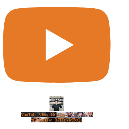
YouTube Video UCm5llXSLY4CyCX-
zC8XosTw_R7ITrNM7cQs