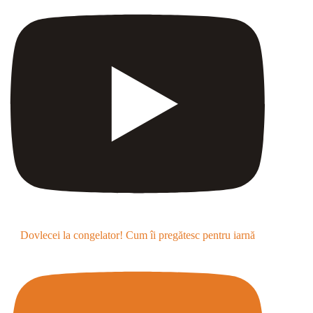
Dovlecei la congelator! Cum îi pregătesc pentru iarnă