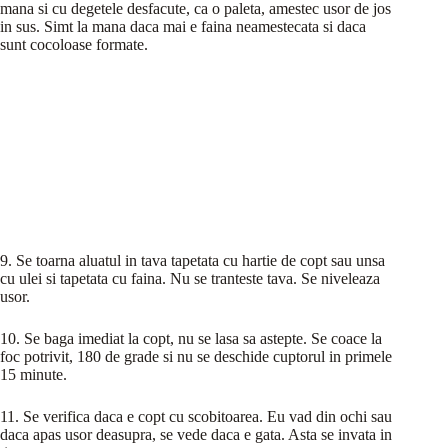
mana si cu degetele desfacute, ca o paleta, amestec usor de jos
in sus. Simt la mana daca mai e faina neamestecata si daca
sunt cocoloase formate.
9. Se toarna aluatul in tava tapetata cu hartie de copt sau unsa
cu ulei si tapetata cu faina. Nu se tranteste tava. Se niveleaza
usor.
10. Se baga imediat la copt, nu se lasa sa astepte. Se coace la
foc potrivit, 180 de grade si nu se deschide cuptorul in primele
15 minute.
11. Se verifica daca e copt cu scobitoarea. Eu vad din ochi sau
daca apas usor deasupra, se vede daca e gata. Asta se invata in