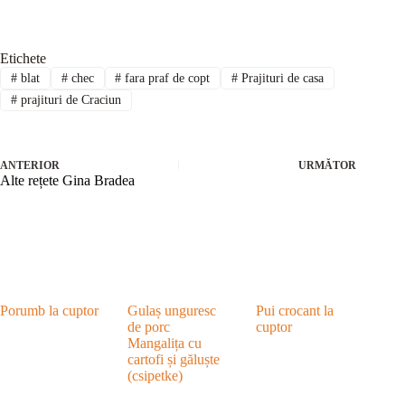
Etichete
#
blat
#
chec
#
fara praf de copt
#
Prajituri de casa
#
prajituri de Craciun
ANTERIOR
URMĂTOR
Alte rețete Gina Bradea
Porumb la cuptor
Gulaș unguresc
Pui crocant la
de porc
cuptor
Mangalița cu
cartofi și găluște
(csipetke)