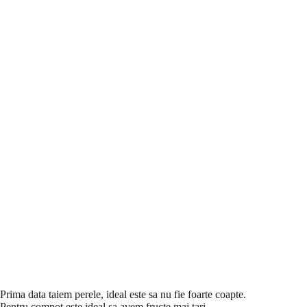
Prima data taiem perele, ideal este sa nu fie foarte coapte.
Pentru compot este ideal sa avem fructe mai tari.