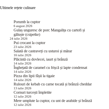
Ultimele rețete culinare
Porumb la cuptor
6 august 2026
Gulaș unguresc de porc Mangalița cu cartofi și
găluște (csipetke)
24 iulie 2026
Pui crocant la cuptor
23 iulie 2026
Salată de castraveți cu usturoi și mărar
16 iulie 2026
Plăcintă cu dovlecei, iaurt și brânză
14 iulie 2026
Înghețată de caramel cu frișcă și lapte condensat
14 iulie 2026
Pizza din lipii fâșii la tigaie
14 iulie 2026
Rulouri de kebab cu carne tocată și brânză cheddar
13 iulie 2026
Cornuri turcești împletite
12 iulie 2026
Mere umplute la cuptor, cu unt de arahide și brânză
12 iulie 2026