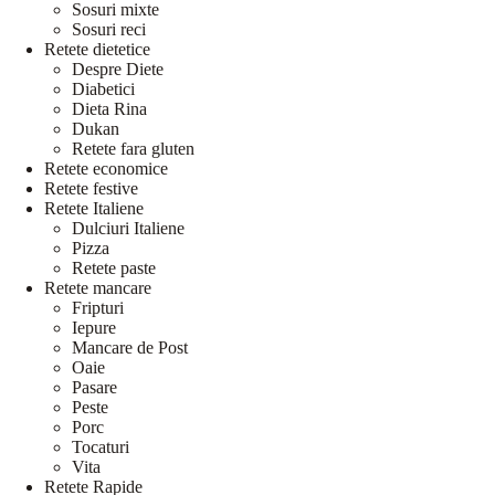
Sosuri mixte
Sosuri reci
Retete dietetice
Despre Diete
Diabetici
Dieta Rina
Dukan
Retete fara gluten
Retete economice
Retete festive
Retete Italiene
Dulciuri Italiene
Pizza
Retete paste
Retete mancare
Fripturi
Iepure
Mancare de Post
Oaie
Pasare
Peste
Porc
Tocaturi
Vita
Retete Rapide