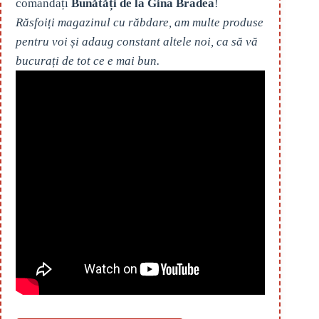
comandați
Bunătăți de la Gina Bradea
!
Răsfoiți magazinul cu răbdare, am multe produse
pentru voi și adaug constant altele noi, ca să vă
bucurați de tot ce e mai bun.