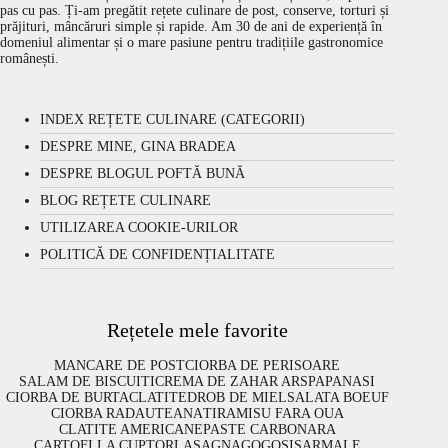
pas cu pas. Ți-am pregătit rețete culinare de post, conserve, torturi și
prăjituri, mâncăruri simple și rapide. Am 30 de ani de experiență în
domeniul alimentar și o mare pasiune pentru tradițiile gastronomice
românești.
INDEX REȚETE CULINARE (CATEGORII)
DESPRE MINE, GINA BRADEA
DESPRE BLOGUL POFTĂ BUNĂ
BLOG REȚETE CULINARE
UTILIZAREA COOKIE-URILOR
POLITICĂ DE CONFIDENȚIALITATE
Rețetele mele favorite
MANCARE DE POST
CIORBA DE PERISOARE
SALAM DE BISCUITI
CREMA DE ZAHAR ARS
PAPANASI
CIORBA DE BURTA
CLATITE
DROB DE MIEL
SALATA BOEUF
CIORBA RADAUTEANA
TIRAMISU FARA OUA
CLATITE AMERICANE
PASTE CARBONARA
CARTOFI LA CUPTOR
LASAGNA
GOGOSI
SARMALE