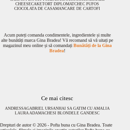
CHEESECAKE
TORT DIPLOMAT
CHEC PUFOS
CIOCOLATA DE CASA
MANCARE DE CARTOFI
Acum puteți comanda condimentele, ingredientele și multe
alte bunătăți marca Gina Bradea! Vă recomand să vă uitați pe
magazinul meu online și să comandați
Bunătăți de la Gina
Bradea
!
Ce mai citesc
ANDRESSA
GABRIEL URSAN
HAI SA GATIM CU AMALIA
LAURA ADAMACHE
SI BLONDELE GANDESC
Drepturi de autor © 2026 - Pofta buna cu Gina Bradea. Toate