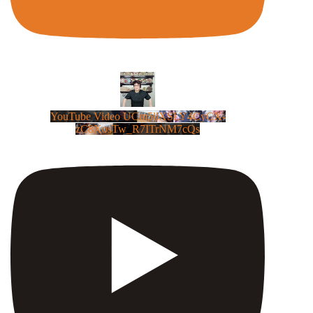
YouTube Video UCm5llXSLY4CyCX-
zC8XosTw_R7ITrNM7cQs