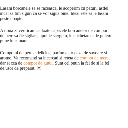
Lasam borcanele sa se raceasca, le acoperim cu paturi, astfel
incat sa fim siguri ca se vor sigila bine. Ideal este sa le lasam
peste noapte.
A doua zi verificam ca toate capacele borcanelor de comport
de pere sa fie sigilate, apoi le stergem, le etichetam si le putem
pune in camara.
Compotul de pere e delicios, parfumat, o oaza de savoare si
arome. Va recomand sa incercati si reteta de
compot de mere
,
dar si cea de
compot de gutui
. Sunt cel putin la fel de si la fel
de usor de preparat. 🙂