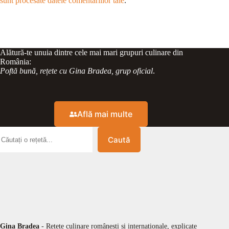
sunt procesate datele comentariilor tale
.
Alătură-te unuia dintre cele mai mari grupuri culinare din
România:
Poftă bună, rețete cu Gina Bradea, grup oficial
.
Află mai multe
Caută
Gina Bradea
- Rețete culinare românești și internaționale, explicate