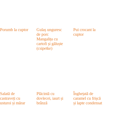
Porumb la cuptor
Gulaș unguresc
Pui crocant la
de porc
cuptor
Mangalița cu
cartofi și găluște
(csipetke)
Salată de
Plăcintă cu
Înghețată de
castraveți cu
dovlecei, iaurt și
caramel cu frișcă
usturoi și mărar
brânză
și lapte condensat