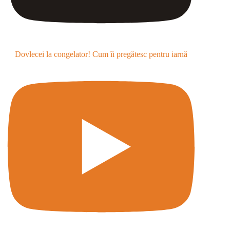
Dovlecei la congelator! Cum îi pregătesc pentru iarnă