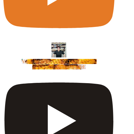
YouTube Video UCm5llXSLY4CyCX-
zC8XosTw_huaQwN_rBrE