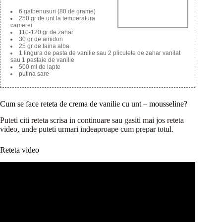
6 galbenusuri (80 de grame)
250 gr de unt la temperatura
camerei
110-120 gr de zahar
30 gr de amidon
25 gr de faina alba
1 lingura de pasta de vanilie sau 2 pliculete de zahar vanilat
sau 1 pastaie de vanilie
500 ml de lapte
putina sare
Cum se face reteta de crema de vanilie cu unt – mousseline?
Puteti citi reteta scrisa in continuare sau gasiti mai jos reteta
video, unde puteti urmari indeaproape cum prepar totul.
Reteta video