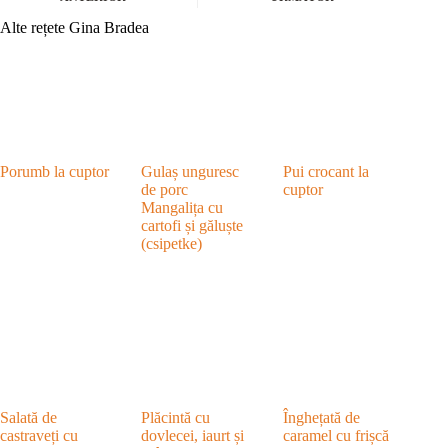
Alte rețete Gina Bradea
Porumb la cuptor
Gulaș unguresc
Pui crocant la
de porc
cuptor
Mangalița cu
cartofi și găluște
(csipetke)
Salată de
Plăcintă cu
Înghețată de
castraveți cu
dovlecei, iaurt și
caramel cu frișcă