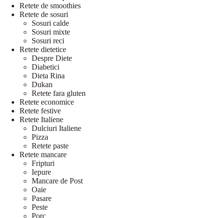
Retete de smoothies
Retete de sosuri
Sosuri calde
Sosuri mixte
Sosuri reci
Retete dietetice
Despre Diete
Diabetici
Dieta Rina
Dukan
Retete fara gluten
Retete economice
Retete festive
Retete Italiene
Dulciuri Italiene
Pizza
Retete paste
Retete mancare
Fripturi
Iepure
Mancare de Post
Oaie
Pasare
Peste
Porc