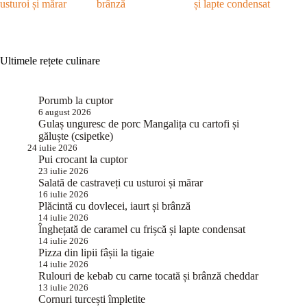
usturoi și mărar
brânză
și lapte condensat
Ultimele rețete culinare
Porumb la cuptor
6 august 2026
Gulaș unguresc de porc Mangalița cu cartofi și
găluște (csipetke)
24 iulie 2026
Pui crocant la cuptor
23 iulie 2026
Salată de castraveți cu usturoi și mărar
16 iulie 2026
Plăcintă cu dovlecei, iaurt și brânză
14 iulie 2026
Înghețată de caramel cu frișcă și lapte condensat
14 iulie 2026
Pizza din lipii fâșii la tigaie
14 iulie 2026
Rulouri de kebab cu carne tocată și brânză cheddar
13 iulie 2026
Cornuri turcești împletite