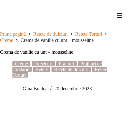
Sari
la
conținut
Prima pagină
Retete de dulciuri
Retete Torturi
Creme
Crema de vanilie cu unt – mousseline
Crema de vanilie cu unt – mousseline
Creme
Fursecuri
Prajituri
Prajituri de
cofetarie
Retete
Retete de dulciuri
Retete
Torturi
Gina Bradea
20 decembrie 2023