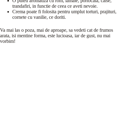
O puteti aromatiza cu rom, lamaie, portocala, caise,
trandafiri, in functie de ceea ce aveti nevoie.
Crema poate fi folosita pentru umplut torturi, prajituri,
cornete cu vanilie, ce doriti.
Va mai las o poza, mai de aproape, sa vedeti cat de frumos
arata, isi mentine forma, este lucioasa, iar de gust, nu mai
vorbim!