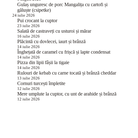
Gulaș unguresc de porc Mangalița cu cartofi și
găluște (csipetke)
24 iulie 2026
Pui crocant la cuptor
23 iulie 2026
Salată de castraveți cu usturoi și mărar
16 iulie 2026
Plăcintă cu dovlecei, iaurt și brânză
14 iulie 2026
Înghețată de caramel cu frișcă și lapte condensat
14 iulie 2026
Pizza din lipii fâșii la tigaie
14 iulie 2026
Rulouri de kebab cu carne tocată și brânză cheddar
13 iulie 2026
Cornuri turcești împletite
12 iulie 2026
Mere umplute la cuptor, cu unt de arahide și brânză
12 iulie 2026