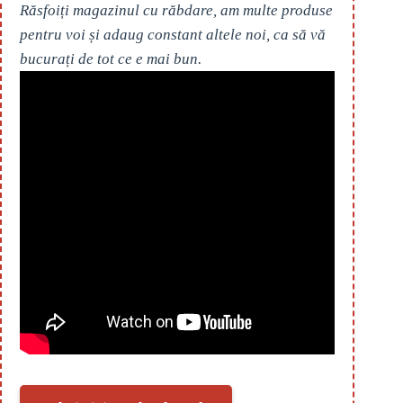
Răsfoiți magazinul cu răbdare, am multe produse
pentru voi și adaug constant altele noi, ca să vă
bucurați de tot ce e mai bun.