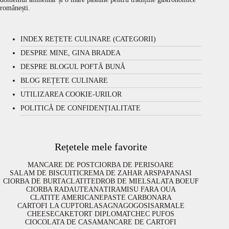
românești.
INDEX REȚETE CULINARE (CATEGORII)
DESPRE MINE, GINA BRADEA
DESPRE BLOGUL POFTĂ BUNĂ
BLOG REȚETE CULINARE
UTILIZAREA COOKIE-URILOR
POLITICĂ DE CONFIDENȚIALITATE
Rețetele mele favorite
MANCARE DE POST
CIORBA DE PERISOARE
SALAM DE BISCUITI
CREMA DE ZAHAR ARS
PAPANASI
CIORBA DE BURTA
CLATITE
DROB DE MIEL
SALATA BOEUF
CIORBA RADAUTEANA
TIRAMISU FARA OUA
CLATITE AMERICANE
PASTE CARBONARA
CARTOFI LA CUPTOR
LASAGNA
GOGOSI
SARMALE
CHEESECAKE
TORT DIPLOMAT
CHEC PUFOS
CIOCOLATA DE CASA
MANCARE DE CARTOFI