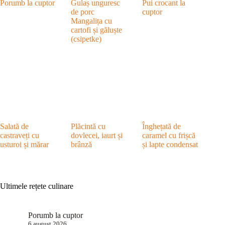
Porumb la cuptor
Gulaș unguresc
Pui crocant la
de porc
cuptor
Mangalița cu
cartofi și găluște
(csipetke)
Salată de
Plăcintă cu
Înghețată de
castraveți cu
dovlecei, iaurt și
caramel cu frișcă
usturoi și mărar
brânză
și lapte condensat
Ultimele rețete culinare
Porumb la cuptor
6 august 2026