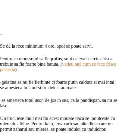
.
Se da la rece minimum 4 ore, apoi se poate servi.
Pentru ca mousse-ul sa fie
pufos
, sunt cateva secrete- frisca
trebuie sa fie foarte bine batuta. (
vedeti aici cum se face frisca
perfecta
).
-gelatina sa nu fie fierbinte ci foarte putin calduta si mai intai
se amesteca in iaurt si fructele sfaramate.
-se amesteca totul usor, de jos in sus, ca la pandispan, sa nu se
lase.
Un truc: iese mult mai fin acest mousse daca se indulceste cu
miere de albine. Pentru keto, low carb sau alte diete care nu
permit zaharul sau mierea, se poate indulci cu indulcitor.