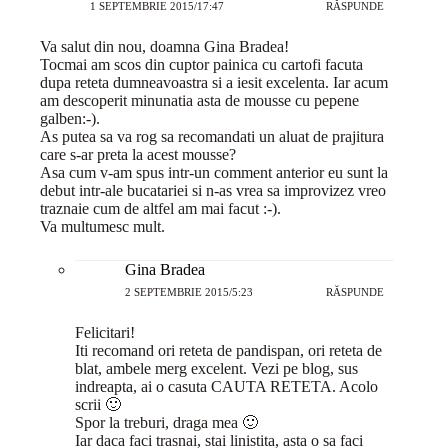
1 SEPTEMBRIE 2015/17:47
RĂSPUNDE
Va salut din nou, doamna Gina Bradea!
Tocmai am scos din cuptor painica cu cartofi facuta
dupa reteta dumneavoastra si a iesit excelenta. Iar acum
am descoperit minunatia asta de mousse cu pepene
galben:-).
As putea sa va rog sa recomandati un aluat de prajitura
care s-ar preta la acest mousse?
Asa cum v-am spus intr-un comment anterior eu sunt la
debut intr-ale bucatariei si n-as vrea sa improvizez vreo
traznaie cum de altfel am mai facut :-).
Va multumesc mult.
Gina Bradea
2 SEPTEMBRIE 2015/5:23
RĂSPUNDE
Felicitari!
Iti recomand ori reteta de pandispan, ori reteta de
blat, ambele merg excelent. Vezi pe blog, sus
indreapta, ai o casuta CAUTA RETETA. Acolo
scrii 🙂
Spor la treburi, draga mea 🙂
Iar daca faci trasnai, stai linistita, asta o sa faci