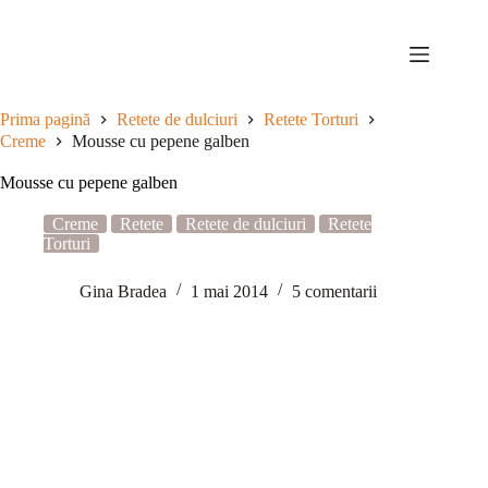
Sari
la
conținut
Prima pagină
Retete de dulciuri
Retete Torturi
Creme
Mousse cu pepene galben
Mousse cu pepene galben
Creme
Retete
Retete de dulciuri
Retete
Torturi
Gina Bradea
1 mai 2014
5 comentarii