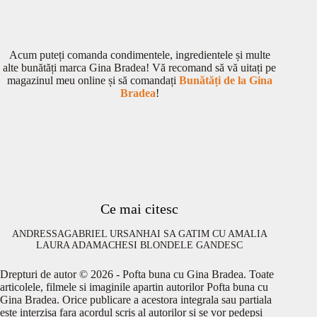
Acum puteți comanda condimentele, ingredientele și multe
alte bunătăți marca Gina Bradea! Vă recomand să vă uitați pe
magazinul meu online și să comandați
Bunătăți de la Gina
Bradea
!
Ce mai citesc
ANDRESSA
GABRIEL URSAN
HAI SA GATIM CU AMALIA
LAURA ADAMACHE
SI BLONDELE GANDESC
Drepturi de autor © 2026 - Pofta buna cu Gina Bradea. Toate
articolele, filmele si imaginile apartin autorilor Pofta buna cu
Gina Bradea. Orice publicare a acestora integrala sau partiala
este interzisa fara acordul scris al autorilor si se vor pedepsi