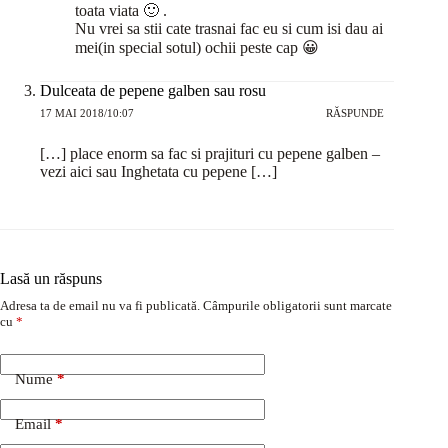
toata viata 🙂 .
Nu vrei sa stii cate trasnai fac eu si cum isi dau ai
mei(in special sotul) ochii peste cap 😀
Dulceata de pepene galben sau rosu
17 MAI 2018/10:07
RĂSPUNDE
[…] place enorm sa fac si prajituri cu pepene galben –
vezi aici sau Inghetata cu pepene […]
Lasă un răspuns
Adresa ta de email nu va fi publicată.
Câmpurile obligatorii sunt marcate
cu
*
Nume
*
Email
*