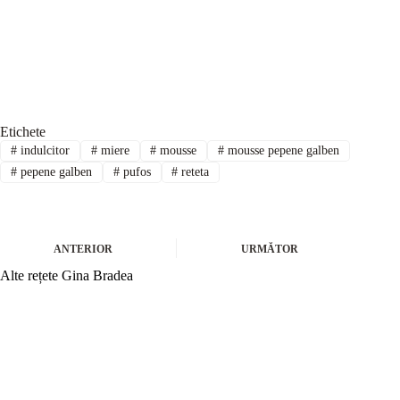
Etichete
#
indulcitor
#
miere
#
mousse
#
mousse pepene galben
#
pepene galben
#
pufos
#
reteta
ANTERIOR
URMĂTOR
Alte rețete Gina Bradea