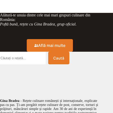
Alătură-te unuia dintre cele mai mari grupuri culinare din
România:
Poftă bună, rețete cu Gina Bradea, grup oficial
.
Află mai multe
Caută
Gina Bradea
- Rețete culinare românești și internaționale, explicate
pas cu pas. Ți-am pregătit rețete culinare de post, conserve, torturi și
prăjituri, mâncăruri simple și rapide. Am 30 de ani de experiență în
domeniul alimentar și o mare pasiune pentru tradițiile gastronomice