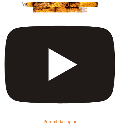
YouTube Video UCm5llXSLY4CyCX-
zC8XosTw_huaQwN_rBrE
Porumb la cuptor