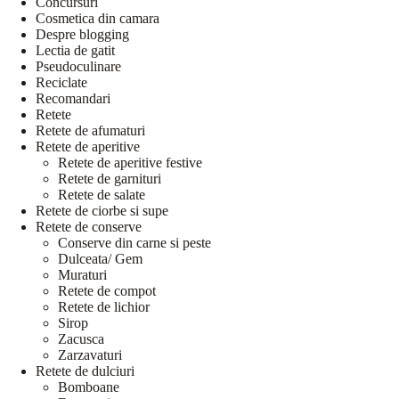
Concursuri
Cosmetica din camara
Despre blogging
Lectia de gatit
Pseudoculinare
Reciclate
Recomandari
Retete
Retete de afumaturi
Retete de aperitive
Retete de aperitive festive
Retete de garnituri
Retete de salate
Retete de ciorbe si supe
Retete de conserve
Conserve din carne si peste
Dulceata/ Gem
Muraturi
Retete de compot
Retete de lichior
Sirop
Zacusca
Zarzavaturi
Retete de dulciuri
Bomboane