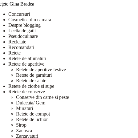
ețete Gina Bradea
Concursuri
Cosmetica din camara
Despre blogging
Lectia de gatit
Pseudoculinare
Reciclate
Recomandari
Retete
Retete de afumaturi
Retete de aperitive
Retete de aperitive festive
Retete de garnituri
Retete de salate
Retete de ciorbe si supe
Retete de conserve
Conserve din carne si peste
Dulceata/ Gem
Muraturi
Retete de compot
Retete de lichior
Sirop
Zacusca
Zarzavaturi