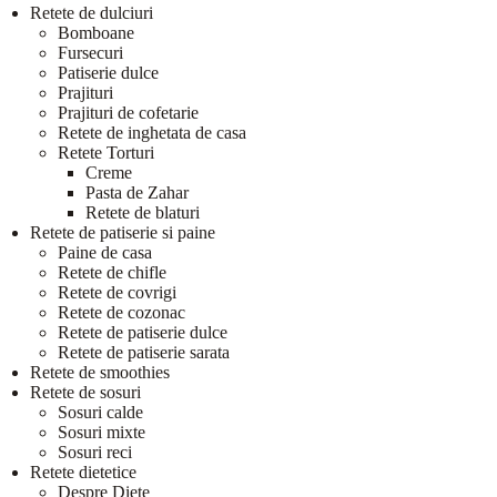
Retete de dulciuri
Bomboane
Fursecuri
Patiserie dulce
Prajituri
Prajituri de cofetarie
Retete de inghetata de casa
Retete Torturi
Creme
Pasta de Zahar
Retete de blaturi
Retete de patiserie si paine
Paine de casa
Retete de chifle
Retete de covrigi
Retete de cozonac
Retete de patiserie dulce
Retete de patiserie sarata
Retete de smoothies
Retete de sosuri
Sosuri calde
Sosuri mixte
Sosuri reci
Retete dietetice
Despre Diete