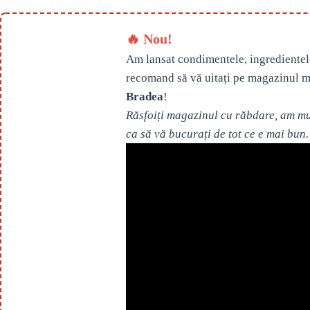
🔥 Nou!
Am lansat condimentele, ingredientel
recomand să vă uitați pe magazinul m
Bradea
!
Răsfoiți magazinul cu răbdare, am mul
ca să vă bucurați de tot ce e mai bun.