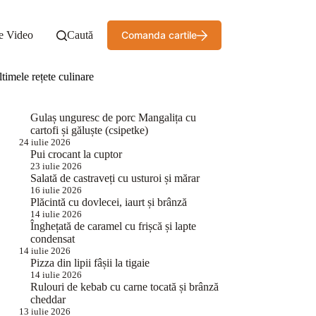
e Video
Caută
Comanda cartile
timele rețete culinare
Gulaș unguresc de porc Mangalița cu
cartofi și găluște (csipetke)
24 iulie 2026
Pui crocant la cuptor
23 iulie 2026
Salată de castraveți cu usturoi și mărar
16 iulie 2026
Plăcintă cu dovlecei, iaurt și brânză
14 iulie 2026
Înghețată de caramel cu frișcă și lapte
condensat
14 iulie 2026
Pizza din lipii fâșii la tigaie
14 iulie 2026
Rulouri de kebab cu carne tocată și brânză
cheddar
13 iulie 2026