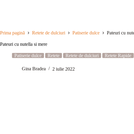
Sari
la
conținut
Prima pagină
Retete de dulciuri
Patiserie dulce
Pateuri cu nut
Pateuri cu nutella si mere
Patiserie dulce
Retete
Retete de dulciuri
Retete Rapide
Gina Bradea
2 iulie 2022