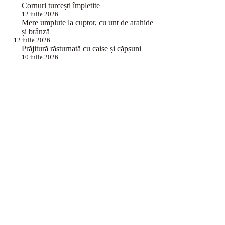
Cornuri turcești împletite
12 iulie 2026
Mere umplute la cuptor, cu unt de arahide
și brânză
12 iulie 2026
Prăjitură răsturnată cu caise și căpșuni
10 iulie 2026