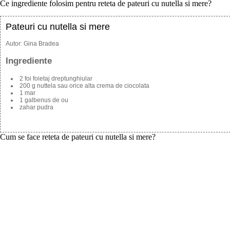
Ce ingrediente folosim pentru reteta de pateuri cu nutella si mere?
Pateuri cu nutella si mere
Autor:
Gina Bradea
Ingrediente
2 foi foietaj dreptunghiular
200 g nuttela sau orice alta crema de ciocolata
1 mar
1 galbenus de ou
zahar pudra
Cum se face reteta de pateuri cu nutella si mere?