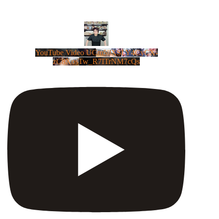
YouTube Video UCm5llXSLY4CyCX-
zC8XosTw_R7ITrNM7cQs