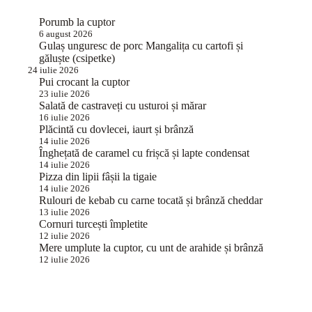
Porumb la cuptor
6 august 2026
Gulaș unguresc de porc Mangalița cu cartofi și
găluște (csipetke)
24 iulie 2026
Pui crocant la cuptor
23 iulie 2026
Salată de castraveți cu usturoi și mărar
16 iulie 2026
Plăcintă cu dovlecei, iaurt și brânză
14 iulie 2026
Înghețată de caramel cu frișcă și lapte condensat
14 iulie 2026
Pizza din lipii fâșii la tigaie
14 iulie 2026
Rulouri de kebab cu carne tocată și brânză cheddar
13 iulie 2026
Cornuri turcești împletite
12 iulie 2026
Mere umplute la cuptor, cu unt de arahide și brânză
12 iulie 2026