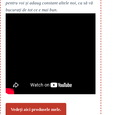
pentru voi și adaug constant altele noi, ca să vă
bucurați de tot ce e mai bun.
Vedeți aici produsele mele.