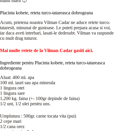
malul marii 🙂
Placinta kobete, reteta turco-tatareasca dobrogeana
Acum, prietena noastra Vilman Cadar ne aduce retete turco-
tataresti, minunat de gustoase. Le puteti prepara acasa si voi,
iar daca aveti intrebari, lasati-le dedesubt. Vilman va raspunde
cu mult drag tuturor.
Mai multe retete de la Vilman Cadar gasiti aici.
Ingrediente pentru Placinta kobete, reteta turco-tatareasca
dobrogeana
Aluat: 400 ml. apa
100 ml. iaurt sau apa minerala
1 lingura otet
1 lingura sare
1,200 kg. faina (+- 100gr depinde de faina)
1/2 unt, 1/2 ulei pentru uns.
Umplutura : 500gr. carne tocata vita (pui)
2 cepe mari
1/2 cana orez