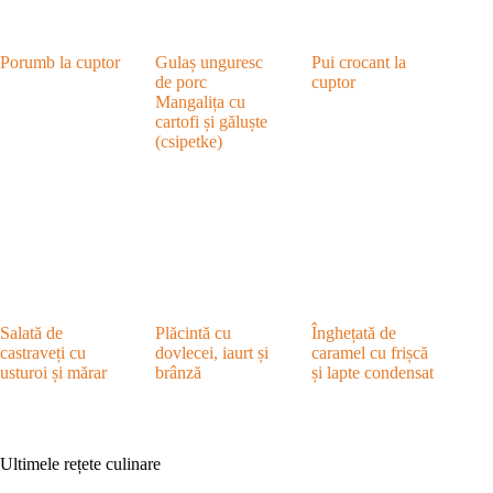
Porumb la cuptor
Gulaș unguresc
Pui crocant la
de porc
cuptor
Mangalița cu
cartofi și găluște
(csipetke)
Salată de
Plăcintă cu
Înghețată de
castraveți cu
dovlecei, iaurt și
caramel cu frișcă
usturoi și mărar
brânză
și lapte condensat
Ultimele rețete culinare