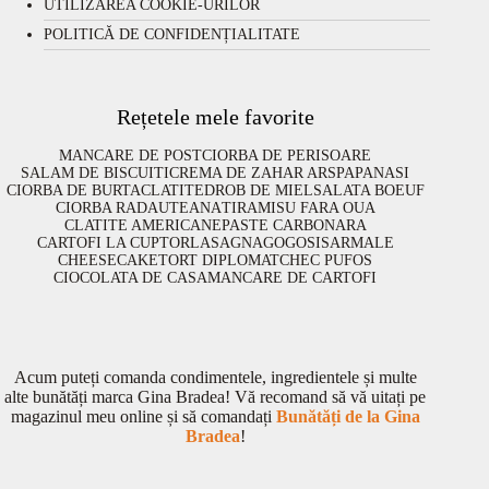
UTILIZAREA COOKIE-URILOR
POLITICĂ DE CONFIDENȚIALITATE
Rețetele mele favorite
MANCARE DE POST
CIORBA DE PERISOARE
SALAM DE BISCUITI
CREMA DE ZAHAR ARS
PAPANASI
CIORBA DE BURTA
CLATITE
DROB DE MIEL
SALATA BOEUF
CIORBA RADAUTEANA
TIRAMISU FARA OUA
CLATITE AMERICANE
PASTE CARBONARA
CARTOFI LA CUPTOR
LASAGNA
GOGOSI
SARMALE
CHEESECAKE
TORT DIPLOMAT
CHEC PUFOS
CIOCOLATA DE CASA
MANCARE DE CARTOFI
Acum puteți comanda condimentele, ingredientele și multe
alte bunătăți marca Gina Bradea! Vă recomand să vă uitați pe
magazinul meu online și să comandați
Bunătăți de la Gina
Bradea
!