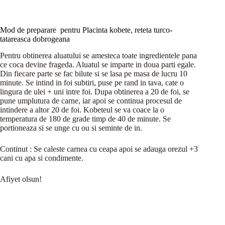
Mod de preparare pentru Placinta kobete, reteta turco-
tatareasca dobrogeana
Pentru obtinerea aluatului se amesteca toate ingredientele pana
ce coca devine frageda. Aluatul se imparte in doua parti egale.
Din fiecare parte se fac bilute si se lasa pe masa de lucru 10
minute. Se intind in foi subtiri, puse pe rand in tava, cate o
lingura de ulei + uni intre foi. Dupa obtinerea a 20 de foi, se
pune umplutura de carne, iar apoi se continua procesul de
intindere a altor 20 de foi. Kobeteul se va coace la o
temperatura de 180 de grade timp de 40 de minute. Se
portioneaza si se unge cu ou si seminte de in.
Continut : Se caleste carnea cu ceapa apoi se adauga orezul +3
cani cu apa si condimente.
Afiyet olsun!