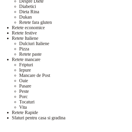
Despre Diete
Diabetici
Dieta Rina
Dukan
Retete fara gluten
Retete economice
Retete festive
Retete Italiene
Dulciuri Italiene
Pizza
Retete paste
Retete mancare
Fripturi
Iepure
Mancare de Post
Oaie
Pasare
Peste
Porc
Tocaturi
Vita
Retete Rapide
Sfaturi pentru casa si gradina