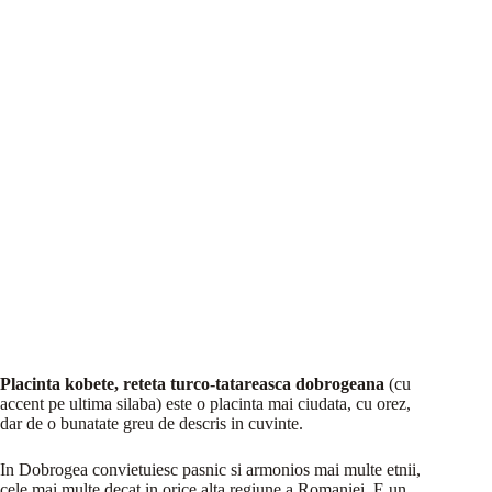
Placinta kobete, reteta turco-tatareasca dobrogeana
(cu
accent pe ultima silaba) este o placinta mai ciudata, cu orez,
dar de o bunatate greu de descris in cuvinte.
In Dobrogea convietuiesc pasnic si armonios mai multe etnii,
cele mai multe decat in orice alta regiune a Romaniei. E un