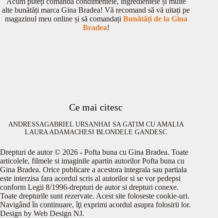
Acum puteți comanda condimentele, ingredientele și multe
alte bunătăți marca Gina Bradea! Vă recomand să vă uitați pe
magazinul meu online și să comandați
Bunătăți de la Gina
Bradea
!
Ce mai citesc
ANDRESSA
GABRIEL URSAN
HAI SA GATIM CU AMALIA
LAURA ADAMACHE
SI BLONDELE GANDESC
Drepturi de autor © 2026 - Pofta buna cu Gina Bradea. Toate
articolele, filmele si imaginile apartin autorilor Pofta buna cu
Gina Bradea. Orice publicare a acestora integrala sau partiala
este interzisa fara acordul scris al autorilor si se vor pedepsi
conform Legii 8/1996-drepturi de autor si drepturi conexe.
Toate drepturile sunt rezervate. Acest site foloseste cookie-uri.
Navigând în continuare, îţi exprimi acordul asupra folosirii lor.
Design by
Web Design NJ
.