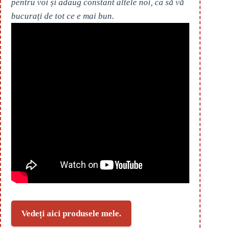
pentru voi și adaug constant altele noi, ca să vă
bucurați de tot ce e mai bun.
Vedeți aici produsele mele.