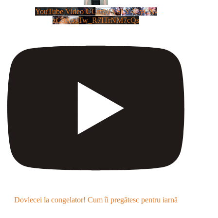
YouTube Video UCm5llXSLY4CyCX-
zC8XosTw_R7ITrNM7cQs
Dovlecei la congelator! Cum îi pregătesc pentru iarnă