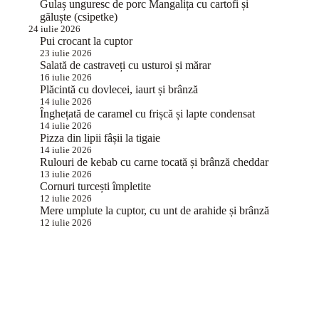
Gulaș unguresc de porc Mangalița cu cartofi și
găluște (csipetke)
24 iulie 2026
Pui crocant la cuptor
23 iulie 2026
Salată de castraveți cu usturoi și mărar
16 iulie 2026
Plăcintă cu dovlecei, iaurt și brânză
14 iulie 2026
Înghețată de caramel cu frișcă și lapte condensat
14 iulie 2026
Pizza din lipii fâșii la tigaie
14 iulie 2026
Rulouri de kebab cu carne tocată și brânză cheddar
13 iulie 2026
Cornuri turcești împletite
12 iulie 2026
Mere umplute la cuptor, cu unt de arahide și brânză
12 iulie 2026