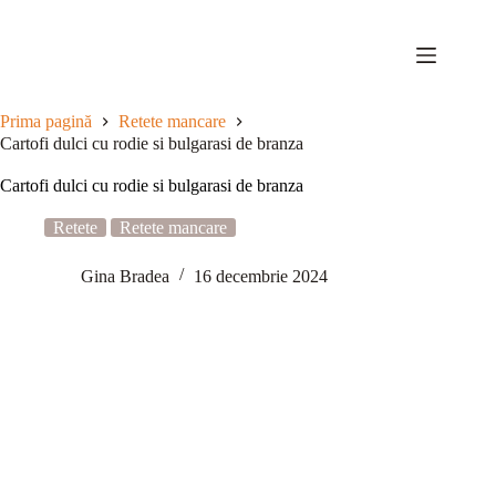
Sari
la
conținut
Prima pagină
Retete mancare
Cartofi dulci cu rodie si bulgarasi de branza
Cartofi dulci cu rodie si bulgarasi de branza
Retete
Retete mancare
Gina Bradea
16 decembrie 2024