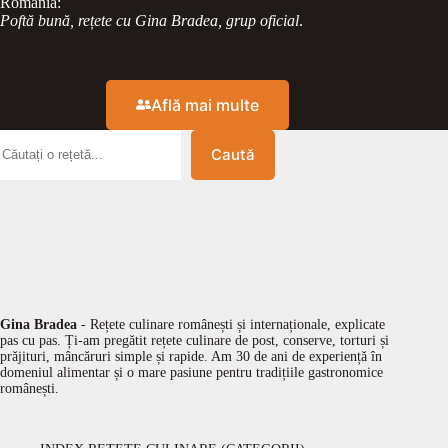
România:
Poftă bună, rețete cu Gina Bradea, grup oficial
.
Află mai multe
Caută
Gina Bradea
- Rețete culinare românești și internaționale, explicate
pas cu pas. Ți-am pregătit rețete culinare de post, conserve, torturi și
prăjituri, mâncăruri simple și rapide. Am 30 de ani de experiență în
domeniul alimentar și o mare pasiune pentru tradițiile gastronomice
românești.