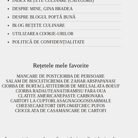
INDEX REȚETE CULINARE (CATEGORII)
DESPRE MINE, GINA BRADEA
DESPRE BLOGUL POFTĂ BUNĂ
BLOG REȚETE CULINARE
UTILIZAREA COOKIE-URILOR
POLITICĂ DE CONFIDENȚIALITATE
Rețetele mele favorite
MANCARE DE POST
CIORBA DE PERISOARE
SALAM DE BISCUITI
CREMA DE ZAHAR ARS
PAPANASI
CIORBA DE BURTA
CLATITE
DROB DE MIEL
SALATA BOEUF
CIORBA RADAUTEANA
TIRAMISU FARA OUA
CLATITE AMERICANE
PASTE CARBONARA
CARTOFI LA CUPTOR
LASAGNA
GOGOSI
SARMALE
CHEESECAKE
TORT DIPLOMAT
CHEC PUFOS
CIOCOLATA DE CASA
MANCARE DE CARTOFI