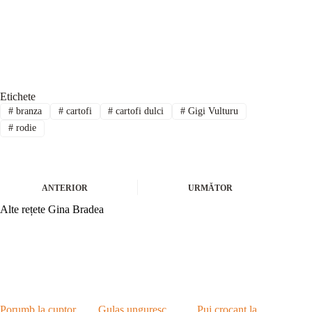
Etichete
#
branza
#
cartofi
#
cartofi dulci
#
Gigi Vulturu
#
rodie
ANTERIOR
URMĂTOR
Alte rețete Gina Bradea
Porumb la cuptor
Gulaș unguresc
Pui crocant la