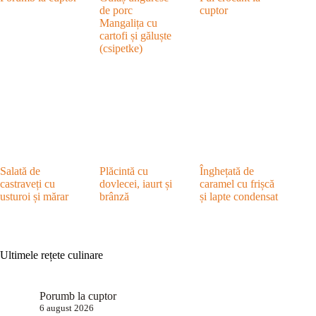
de porc
cuptor
Mangalița cu
cartofi și găluște
(csipetke)
Salată de
Plăcintă cu
Înghețată de
castraveți cu
dovlecei, iaurt și
caramel cu frișcă
usturoi și mărar
brânză
și lapte condensat
Ultimele rețete culinare
Porumb la cuptor
6 august 2026