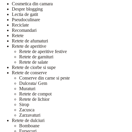
Cosmetica din camara
Despre blogging
Lectia de gatit
Pseudoculinare
Reciclate
Recomandari
Retete
Retete de afumaturi
Retete de aperitive
Retete de aperitive festive
Retete de garnituri
Retete de salate
Retete de ciorbe si supe
Retete de conserve
Conserve din carne si peste
Dulceata/ Gem
Muraturi
Retete de compot
Retete de lichior
Sirop
Zacusca
Zarzavaturi
Retete de dulciuri
Bomboane
Fursecuri