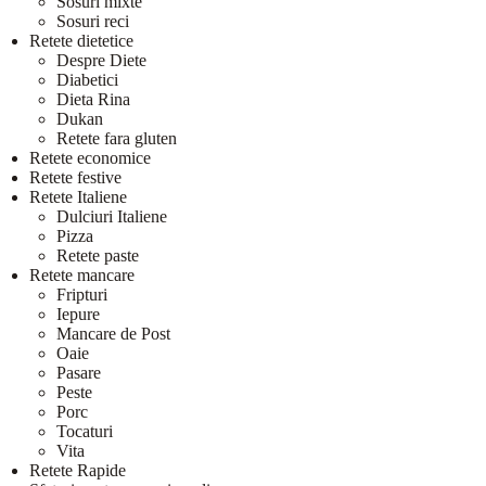
Sosuri mixte
Sosuri reci
Retete dietetice
Despre Diete
Diabetici
Dieta Rina
Dukan
Retete fara gluten
Retete economice
Retete festive
Retete Italiene
Dulciuri Italiene
Pizza
Retete paste
Retete mancare
Fripturi
Iepure
Mancare de Post
Oaie
Pasare
Peste
Porc
Tocaturi
Vita
Retete Rapide