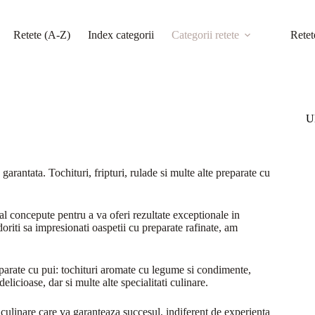
Retete (A-Z)
Index categorii
Categorii retete
Retet
Ul
 garantata. Tochituri, fripturi, rulade si multe alte preparate cu
ial concepute pentru a va oferi rezultate exceptionale in
doriti sa impresionati oaspetii cu preparate rafinate, am
eparate cu pui: tochituri aromate cu legume si condimente,
elicioase, dar si multe alte specialitati culinare.
i culinare care va garanteaza succesul, indiferent de experienta