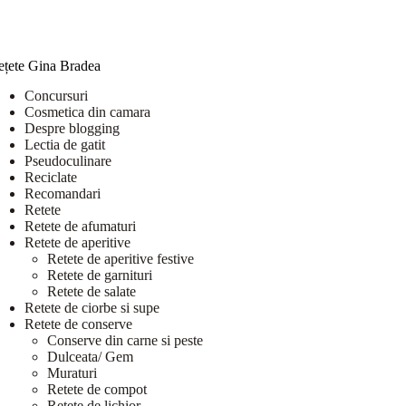
ețete Gina Bradea
Concursuri
Cosmetica din camara
Despre blogging
Lectia de gatit
Pseudoculinare
Reciclate
Recomandari
Retete
Retete de afumaturi
Retete de aperitive
Retete de aperitive festive
Retete de garnituri
Retete de salate
Retete de ciorbe si supe
Retete de conserve
Conserve din carne si peste
Dulceata/ Gem
Muraturi
Retete de compot
Retete de lichior