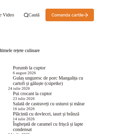
e Video
Caută
Comanda cartile
timele rețete culinare
Porumb la cuptor
6 august 2026
Gulaș unguresc de porc Mangalița cu
cartofi și găluște (csipetke)
24 iulie 2026
Pui crocant la cuptor
23 iulie 2026
Salată de castraveți cu usturoi și mărar
16 iulie 2026
Plăcintă cu dovlecei, iaurt și brânză
14 iulie 2026
Înghețată de caramel cu frișcă și lapte
condensat