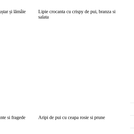
ștar și lămâie
Lipie crocanta cu crispy de pui, branza si
salata
nte si fragede
Aripi de pui cu ceapa rosie si prune