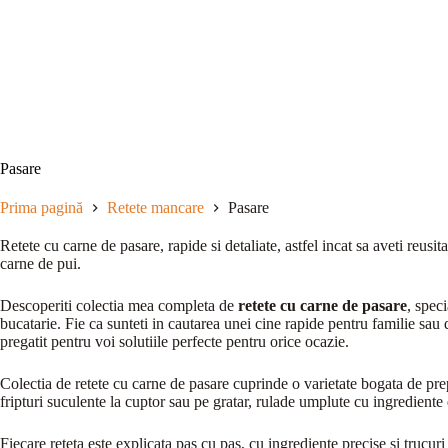
Sari
la
conținut
Pasare
Prima pagină
Retete mancare
Pasare
Retete cu carne de pasare, rapide si detaliate, astfel incat sa aveti reusita
carne de pui.
Descoperiti colectia mea completa de
retete cu carne de pasare
, spec
bucatarie. Fie ca sunteti in cautarea unei cine rapide pentru familie sau 
pregatit pentru voi solutiile perfecte pentru orice ocazie.
Colectia de retete cu carne de pasare cuprinde o varietate bogata de pr
fripturi suculente la cuptor sau pe gratar, rulade umplute cu ingrediente d
Fiecare reteta este explicata pas cu pas, cu ingrediente precise si trucur