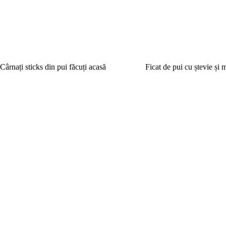
Cârnați sticks din pui făcuți acasă
Ficat de pui cu ștevie și 