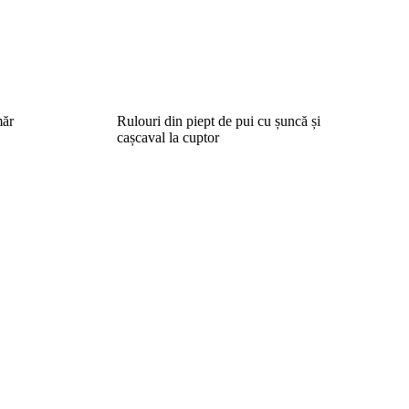
măr
Rulouri din piept de pui cu șuncă și
cașcaval la cuptor