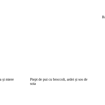
R
a și miere
Piept de pui cu broccoli, ardei și sos de
soia