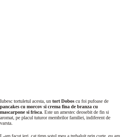
Iubesc tortuletul acesta, un
tort Dobos
cu foi pufoase de
pancakes cu morcov si crema fina de branza cu
mascarpone si frisca
.
Este un amestec deosebit de fin si
aromat, pe placul tuturor membrilor familiei, indiferent de
varsta.
L-am facut ieri, cat timp sotul meu a trebaluit prin curte, eu am