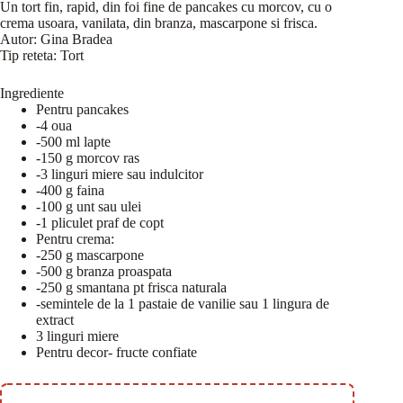
Un tort fin, rapid, din foi fine de pancakes cu morcov, cu o
crema usoara, vanilata, din branza, mascarpone si frisca.
Autor:
Gina Bradea
Tip reteta:
Tort
Ingrediente
Pentru pancakes
-4 oua
-500 ml lapte
-150 g morcov ras
-3 linguri miere sau indulcitor
-400 g faina
-100 g unt sau ulei
-1 pliculet praf de copt
Pentru crema:
-250 g mascarpone
-500 g branza proaspata
-250 g smantana pt frisca naturala
-semintele de la 1 pastaie de vanilie sau 1 lingura de
extract
3 linguri miere
Pentru decor- fructe confiate