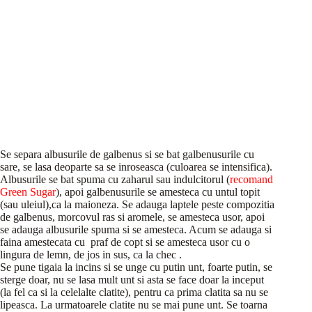
Se separa albusurile de galbenus si se bat galbenusurile cu
sare, se lasa deoparte sa se inroseasca (culoarea se intensifica).
Albusurile se bat spuma cu zaharul sau indulcitorul (
recomand
Green Sugar
), apoi galbenusurile se amesteca cu untul topit
(sau uleiul),ca la maioneza. Se adauga laptele peste compozitia
de galbenus, morcovul ras si aromele, se amesteca usor, apoi
se adauga albusurile spuma si se amesteca. Acum se adauga si
faina amestecata cu praf de copt si se amesteca usor cu o
lingura de lemn, de jos in sus, ca la chec .
Se pune tigaia la incins si se unge cu putin unt, foarte putin, se
sterge doar, nu se lasa mult unt si asta se face doar la inceput
(la fel ca si la celelalte clatite), pentru ca prima clatita sa nu se
lipeasca. La urmatoarele clatite nu se mai pune unt. Se toarna