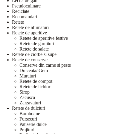
Lectia de gatit
Pseudoculinare
Reciclate
Recomandari
Retete
Retete de afumaturi
Retete de aperitive
Retete de aperitive festive
Retete de garnituri
Retete de salate
Retete de ciorbe si supe
Retete de conserve
Conserve din carne si peste
Dulceata/ Gem
Muraturi
Retete de compot
Retete de lichior
Sirop
Zacusca
Zarzavaturi
Retete de dulciuri
Bomboane
Fursecuri
Patiserie dulce
Prajituri