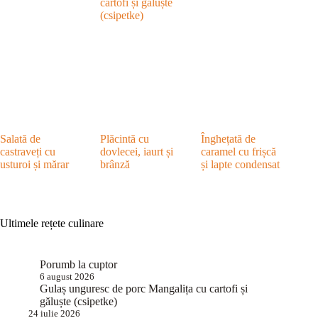
cartofi și găluște
(csipetke)
Salată de
Plăcintă cu
Înghețată de
castraveți cu
dovlecei, iaurt și
caramel cu frișcă
usturoi și mărar
brânză
și lapte condensat
Ultimele rețete culinare
Porumb la cuptor
6 august 2026
Gulaș unguresc de porc Mangalița cu cartofi și
găluște (csipetke)
24 iulie 2026