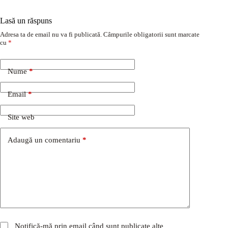
Lasă un răspuns
Adresa ta de email nu va fi publicată.
Câmpurile obligatorii sunt marcate
cu
*
Nume
*
Email
*
Site web
Adaugă un comentariu
*
Notifică-mă prin email când sunt publicate alte