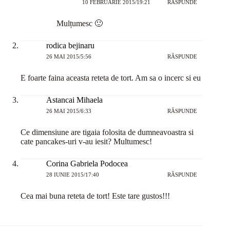
10 FEBRUARIE 2015/19:21
RĂSPUNDE
Mulțumesc 🙂
rodica bejinaru
26 MAI 2015/5:56
RĂSPUNDE
E foarte faina aceasta reteta de tort. Am sa o incerc si eu
Astancai Mihaela
26 MAI 2015/6:33
RĂSPUNDE
Ce dimensiune are tigaia folosita de dumneavoastra si
cate pancakes-uri v-au iesit? Multumesc!
Corina Gabriela Podocea
28 IUNIE 2015/17:40
RĂSPUNDE
Cea mai buna reteta de tort! Este tare gustos!!!