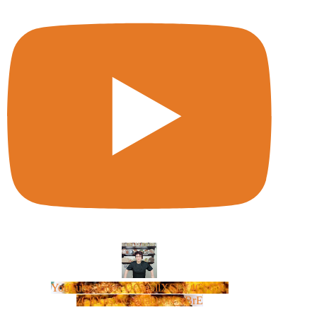
YouTube Video UCm5llXSLY4CyCX-
zC8XosTw_huaQwN_rBrE