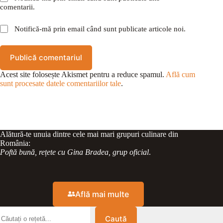
comentarii.
Notifică-mă prin email când sunt publicate articole noi.
Publică comentariul
Acest site folosește Akismet pentru a reduce spamul.
Află cum
sunt procesate datele comentariilor tale
.
Alătură-te unuia dintre cele mai mari grupuri culinare din
România:
Poftă bună, rețete cu Gina Bradea, grup oficial
.
Află mai multe
Caută