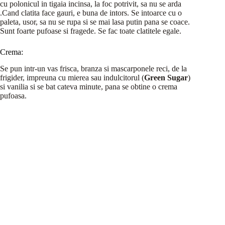
cu polonicul in tigaia incinsa, la foc potrivit, sa nu se arda
.Cand clatita face gauri, e buna de intors. Se intoarce cu o
paleta, usor, sa nu se rupa si se mai lasa putin pana se coace.
Sunt foarte pufoase si fragede. Se fac toate clatitele egale.
Crema:
Se pun intr-un vas frisca, branza si mascarponele reci, de la
frigider, impreuna cu mierea sau indulcitorul (
Green Sugar
)
si vanilia si se bat cateva minute, pana se obtine o crema
pufoasa.