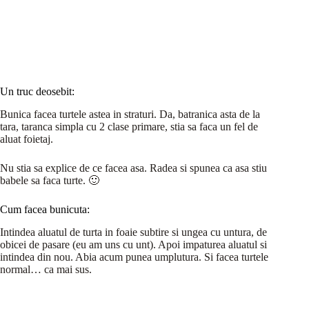
Un truc deosebit:
Bunica facea turtele astea in straturi. Da, batranica asta de la
tara, taranca simpla cu 2 clase primare, stia sa faca un fel de
aluat foietaj.
Nu stia sa explice de ce facea asa. Radea si spunea ca asa stiu
babele sa faca turte. 🙂
Cum facea bunicuta:
Intindea aluatul de turta in foaie subtire si ungea cu untura, de
obicei de pasare (eu am uns cu unt). Apoi impaturea aluatul si
intindea din nou. Abia acum punea umplutura. Si facea turtele
normal… ca mai sus.