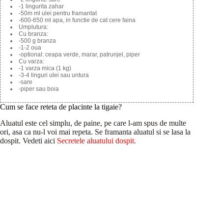
-1 lingurita zahar
-50m ml ulei pentru framantat
-600-650 ml apa, in functie de cat cere faina
Umplutura:
Cu branza:
-500 g branza
-1-2 oua
-optional: ceapa verde, marar, patrunjel, piper
Cu varza:
-1 varza mica (1 kg)
-3-4 linguri ulei sau untura
-sare
-piper sau boia
Cum se face reteta de placinte la tigaie?
Aluatul este cel simplu, de paine, pe care l-am spus de multe
ori, asa ca nu-l voi mai repeta. Se framanta aluatul si se lasa la
dospit. Vedeti aici
Secretele aluatului dospit.