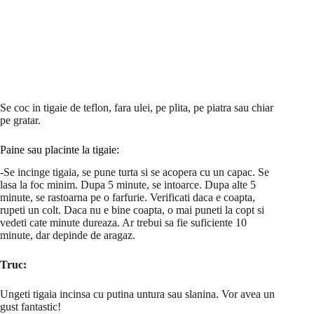
Se coc in tigaie de teflon, fara ulei, pe plita, pe piatra sau chiar
pe gratar.
Paine sau placinte la tigaie:
-Se incinge tigaia, se pune turta si se acopera cu un capac. Se
lasa la foc minim. Dupa 5 minute, se intoarce. Dupa alte 5
minute, se rastoarna pe o farfurie. Verificati daca e coapta,
rupeti un colt. Daca nu e bine coapta, o mai puneti la copt si
vedeti cate minute dureaza. Ar trebui sa fie suficiente 10
minute, dar depinde de aragaz.
Truc:
Ungeti tigaia incinsa cu putina untura sau slanina. Vor avea un
gust fantastic!