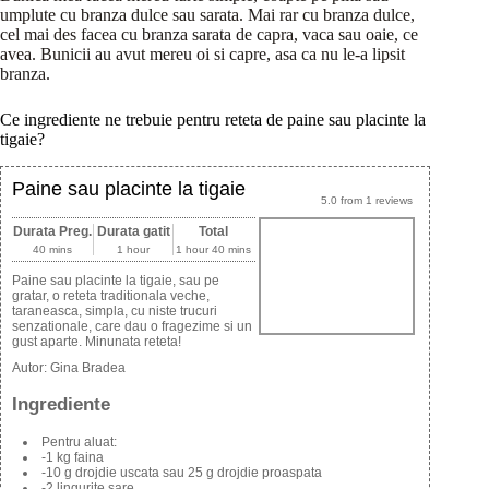
umplute cu branza dulce sau sarata. Mai rar cu branza dulce,
cel mai des facea cu branza sarata de capra, vaca sau oaie, ce
avea. Bunicii au avut mereu oi si capre, asa ca nu le-a lipsit
branza.
Ce ingrediente ne trebuie pentru reteta de paine sau placinte la
tigaie?
Paine sau placinte la tigaie
5.0
from
1
reviews
Durata Preg.
Durata gatit
Total
40 mins
1 hour
1 hour 40 mins
Paine sau placinte la tigaie, sau pe
gratar, o reteta traditionala veche,
taraneasca, simpla, cu niste trucuri
senzationale, care dau o fragezime si un
gust aparte. Minunata reteta!
Autor:
Gina Bradea
Ingrediente
Pentru aluat:
-1 kg faina
-10 g drojdie uscata sau 25 g drojdie proaspata
-2 lingurite sare