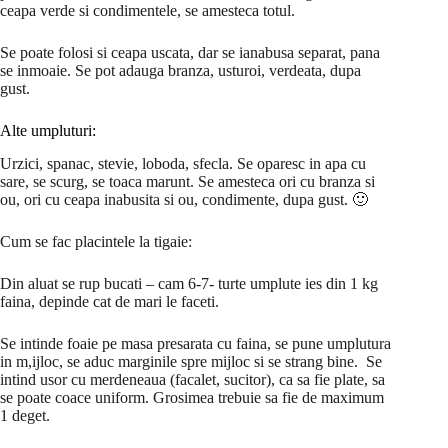
ceapa verde si condimentele, se amesteca totul.
Se poate folosi si ceapa uscata, dar se ianabusa separat, pana
se inmoaie. Se pot adauga branza, usturoi, verdeata, dupa
gust.
Alte umpluturi:
Urzici, spanac, stevie, loboda, sfecla. Se oparesc in apa cu
sare, se scurg, se toaca marunt. Se amesteca ori cu branza si
ou, ori cu ceapa inabusita si ou, condimente, dupa gust. 🙂
Cum se fac placintele la tigaie:
Din aluat se rup bucati – cam 6-7- turte umplute ies din 1 kg
faina, depinde cat de mari le faceti.
Se intinde foaie pe masa presarata cu faina, se pune umplutura
in m,ijloc, se aduc marginile spre mijloc si se strang bine. Se
intind usor cu merdeneaua (facalet, sucitor), ca sa fie plate, sa
se poate coace uniform. Grosimea trebuie sa fie de maximum
1 deget.