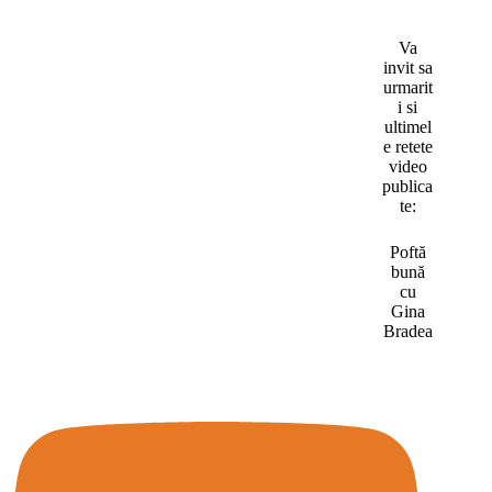
Va
invit sa
urmarit
i si
ultimel
e retete
video
publica
te:
Poftă
bună
cu
Gina
Bradea