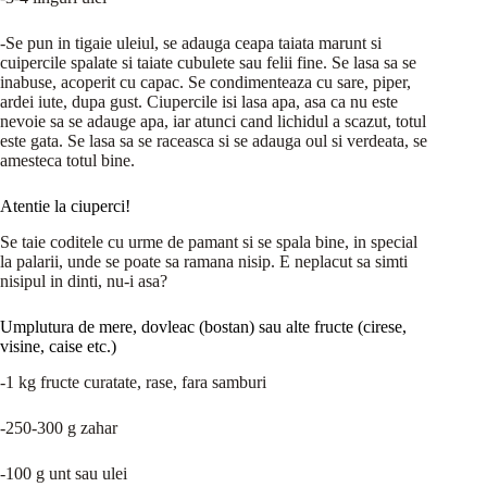
-Se pun in tigaie uleiul, se adauga ceapa taiata marunt si
cuipercile spalate si taiate cubulete sau felii fine. Se lasa sa se
inabuse, acoperit cu capac. Se condimenteaza cu sare, piper,
ardei iute, dupa gust. Ciupercile isi lasa apa, asa ca nu este
nevoie sa se adauge apa, iar atunci cand lichidul a scazut, totul
este gata. Se lasa sa se raceasca si se adauga oul si verdeata, se
amesteca totul bine.
Atentie la ciuperci!
Se taie coditele cu urme de pamant si se spala bine, in special
la palarii, unde se poate sa ramana nisip. E neplacut sa simti
nisipul in dinti, nu-i asa?
Umplutura de mere, dovleac (bostan) sau alte fructe (cirese,
visine, caise etc.)
-1 kg fructe curatate, rase, fara samburi
-250-300 g zahar
-100 g unt sau ulei