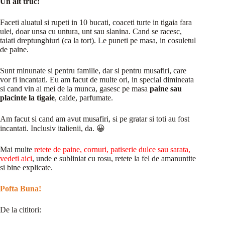
Un alt truc:
Faceti aluatul si rupeti in 10 bucati, coaceti turte in tigaia fara
ulei, doar unsa cu untura, unt sau slanina. Cand se racesc,
taiati dreptunghiuri (ca la tort). Le puneti pe masa, in cosuletul
de paine.
Sunt minunate si pentru familie, dar si pentru musafiri, care
vor fi incantati. Eu am facut de multe ori, in special dimineata
si cand vin ai mei de la munca, gasesc pe masa
paine sau
placinte la tigaie
, calde, parfumate.
Am facut si cand am avut musafiri, si pe gratar si toti au fost
incantati. Inclusiv italienii, da. 😀
Mai multe
retete de paine, cornuri, patiserie dulce sau sarata,
vedeti aici
, unde e subliniat cu rosu, retete la fel de amanuntite
si bine explicate.
Pofta Buna!
De la cititori: