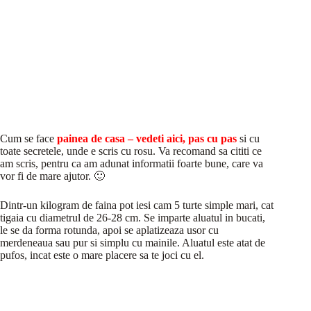
Cum se face
painea de casa – vedeti aici, pas cu pas
si cu
toate secretele, unde e scris cu rosu. Va recomand sa cititi ce
am scris, pentru ca am adunat informatii foarte bune, care va
vor fi de mare ajutor. 🙂
Dintr-un kilogram de faina pot iesi cam 5 turte simple mari, cat
tigaia cu diametrul de 26-28 cm. Se imparte aluatul in bucati,
le se da forma rotunda, apoi se aplatizeaza usor cu
merdeneaua sau pur si simplu cu mainile. Aluatul este atat de
pufos, incat este o mare placere sa te joci cu el.