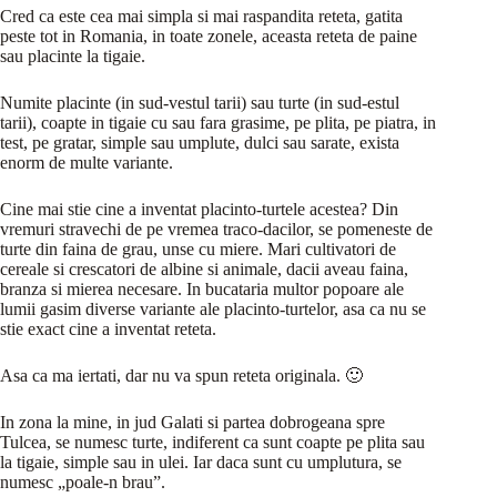
Cred ca este cea mai simpla si mai raspandita reteta, gatita
peste tot in Romania, in toate zonele, aceasta reteta de paine
sau placinte la tigaie.
Numite placinte (in sud-vestul tarii) sau turte (in sud-estul
tarii), coapte in tigaie cu sau fara grasime, pe plita, pe piatra, in
test, pe gratar, simple sau umplute, dulci sau sarate, exista
enorm de multe variante.
Cine mai stie cine a inventat placinto-turtele acestea? Din
vremuri stravechi de pe vremea traco-dacilor, se pomeneste de
turte din faina de grau, unse cu miere. Mari cultivatori de
cereale si crescatori de albine si animale, dacii aveau faina,
branza si mierea necesare. In bucataria multor popoare ale
lumii gasim diverse variante ale placinto-turtelor, asa ca nu se
stie exact cine a inventat reteta.
Asa ca ma iertati, dar nu va spun reteta originala. 🙂
In zona la mine, in jud Galati si partea dobrogeana spre
Tulcea, se numesc turte, indiferent ca sunt coapte pe plita sau
la tigaie, simple sau in ulei. Iar daca sunt cu umplutura, se
numesc „poale-n brau”.