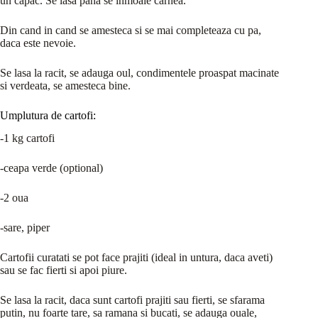
un capac. Se lasa pana se inmoaie carnea.
Din cand in cand se amesteca si se mai completeaza cu pa,
daca este nevoie.
Se lasa la racit, se adauga oul, condimentele proaspat macinate
si verdeata, se amesteca bine.
Umplutura de cartofi:
-1 kg cartofi
-ceapa verde (optional)
-2 oua
-sare, piper
Cartofii curatati se pot face prajiti (ideal in untura, daca aveti)
sau se fac fierti si apoi piure.
Se lasa la racit, daca sunt cartofi prajiti sau fierti, se sfarama
putin, nu foarte tare, sa ramana si bucati, se adauga ouale,