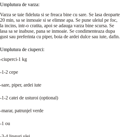
Umplutura de varza:
Varza se taie fideluta si se freaca bine cu sare. Se lasa deoparte
20 min, sa se inmoaie si se elimne apa. Se pune uleiul pe foc,
la incins, intr-o cratita, apoi se adauga varza bine scursa. Se
lasa sa se inabuse, pana se inmoaie. Se condimenteaza dupa
gust sau preferinta cu piper, boia de ardei dulce sau iute, dafin.
Umplutura de ciuperci:
-ciuperci-1 kg
-1-2 cepe
-sare, piper, ardei iute
-1-2 catei de usturoi (optional)
-marar, patrunjel verde
-1 ou
-3-4 linguri ulei