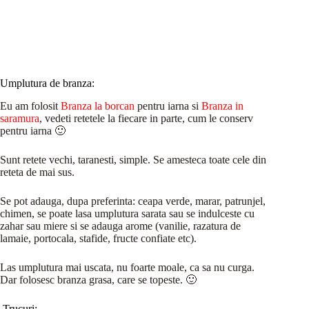
Umplutura de branza:
Eu am folosit
Branza la borcan
pentru iarna si
Branza in
saramura
, vedeti retetele la fiecare in parte, cum le conserv
pentru iarna 🙂
Sunt retete vechi, taranesti, simple. Se amesteca toate cele din
reteta de mai sus.
Se pot adauga, dupa preferinta: ceapa verde, marar, patrunjel,
chimen, se poate lasa umplutura sarata sau se indulceste cu
zahar sau miere si se adauga arome (vanilie, razatura de
lamaie, portocala, stafide, fructe confiate etc).
Las umplutura mai uscata, nu foarte moale, ca sa nu curga.
Dar folosesc branza grasa, care se topeste. 🙂
Trucuri: