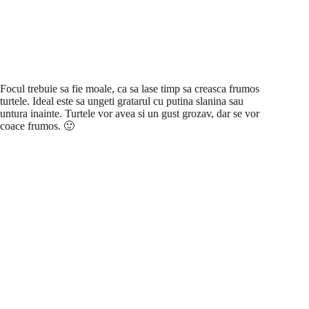
Focul trebuie sa fie moale, ca sa lase timp sa creasca frumos
turtele. Ideal este sa ungeti gratarul cu putina slanina sau
untura inainte. Turtele vor avea si un gust grozav, dar se vor
coace frumos. 🙂