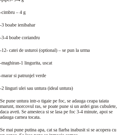
-cimbru – 4 g
-3 boabe ienibahar
-3-4 boabe coriandru
-12- catei de usturoi (optional) – se pun la urma
-maghiran-1 lingurita, uscat
-marar si patrunjel verde
-2 linguri ulei sau untura (ideal untura)
Se pune untura intr-o tigaie pe foc, se adauga ceapa taiata
marunt, morcovul ras, se poate pune si un ardei gras cubulete,
daca aveti. Se amesteca si se lasa pe foc 3-4 minute, apoi se
adauga carnea tocata.
Se mai pune putina apa, cat sa fiarba inabusit si se acopera cu