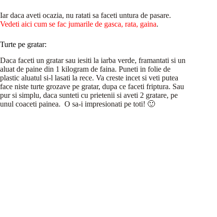
Iar daca aveti ocazia, nu ratati sa faceti untura de pasare.
Vedeti aici cum se fac jumarile de gasca, rata, gaina
.
Turte pe gratar:
Daca faceti un gratar sau iesiti la iarba verde, framantati si un
aluat de paine din 1 kilogram de faina. Puneti in folie de
plastic aluatul si-l lasati la rece. Va creste incet si veti putea
face niste turte grozave pe gratar, dupa ce faceti friptura. Sau
pur si simplu, daca sunteti cu prietenii si aveti 2 gratare, pe
unul coaceti painea. O sa-i impresionati pe toti! 🙂