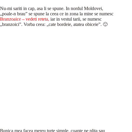
Nu-mi sariti in cap, asa li se spune. In nordul Moldovei,
„poale-n brau” se spune la ceea ce in zona la mine se numesc
Branzoaice – vedeti reteta
,
iar in vestul tarii, se numesc
„branzoici”. Vorba ceea: „cate bordeie, atatea obiceie”. 🙂
Bunica mea facea mereu turte simple, coapte pe plita sau