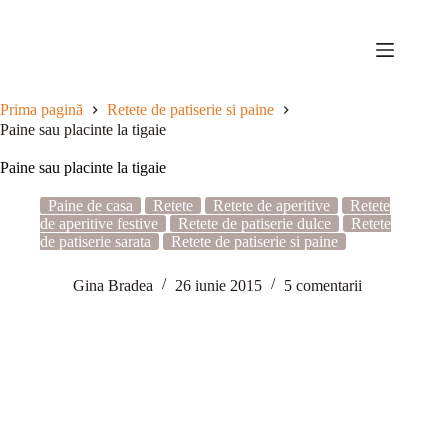
Sari
la
conținut
Prima pagină
Retete de patiserie si paine
Paine sau placinte la tigaie
Paine sau placinte la tigaie
Paine de casa
Retete
Retete de aperitive
Retete
de aperitive festive
Retete de patiserie dulce
Retete
de patiserie sarata
Retete de patiserie si paine
Gina Bradea
26 iunie 2015
5 comentarii