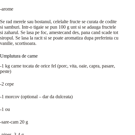
-arome
Se rad merele sau bostanul, celelalte fructe se curata de codite
si samburi. Intr-o tigaie se pun 100 g unt si se adauga fructele
si zaharul. Se lasa pe foc, amestecand des, pana cand scade tot
siropul. Se lasa la racit si se poate aromatiza dupa preferinta cu
vanilie, scortisoara.
Umplutura de carne
-1 kg carne tocata de orice fel (porc, vita, oaie, capra, pasare,
peste)
-2 cepe
-1 morcov (optional – dar da dulceata)
-1 ou
-sare-cam 20 g
-piper- 3-4 g