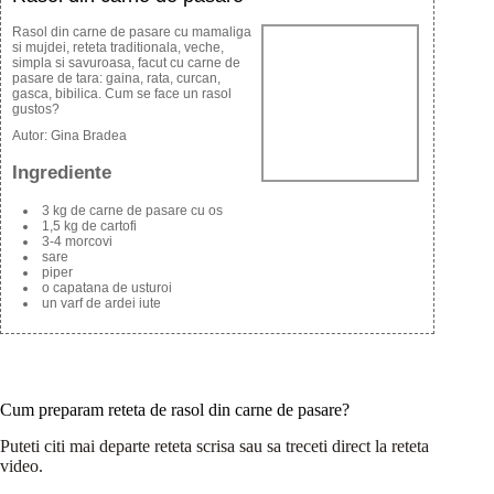
Rasol din carne de pasare cu mamaliga
si mujdei, reteta traditionala, veche,
simpla si savuroasa, facut cu carne de
pasare de tara: gaina, rata, curcan,
gasca, bibilica. Cum se face un rasol
gustos?
Autor:
Gina Bradea
Ingrediente
3 kg de carne de pasare cu os
1,5 kg de cartofi
3-4 morcovi
sare
piper
o capatana de usturoi
un varf de ardei iute
Cum preparam reteta de rasol din carne de pasare?
Puteti citi mai departe reteta scrisa sau sa treceti direct la reteta
video.