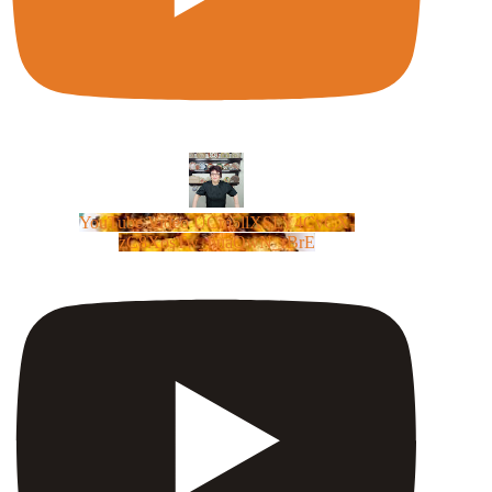
YouTube Video UCm5llXSLY4CyCX-
zC8XosTw_huaQwN_rBrE