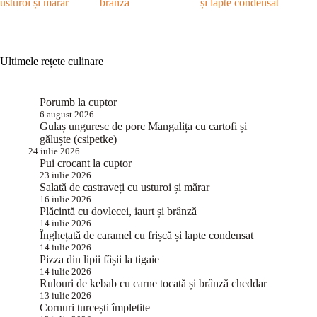
usturoi și mărar
brânză
și lapte condensat
Ultimele rețete culinare
Porumb la cuptor
6 august 2026
Gulaș unguresc de porc Mangalița cu cartofi și
găluște (csipetke)
24 iulie 2026
Pui crocant la cuptor
23 iulie 2026
Salată de castraveți cu usturoi și mărar
16 iulie 2026
Plăcintă cu dovlecei, iaurt și brânză
14 iulie 2026
Înghețată de caramel cu frișcă și lapte condensat
14 iulie 2026
Pizza din lipii fâșii la tigaie
14 iulie 2026
Rulouri de kebab cu carne tocată și brânză cheddar
13 iulie 2026
Cornuri turcești împletite