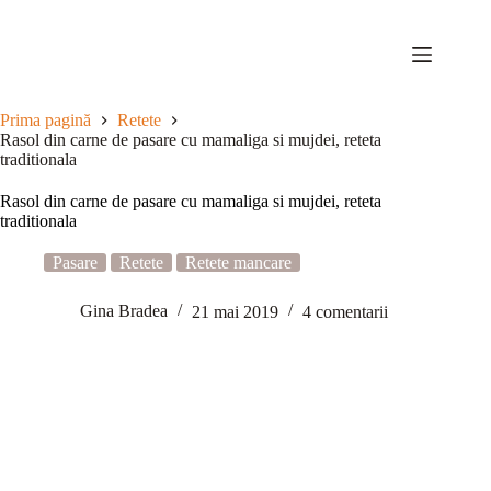
Sari
la
conținut
Prima pagină
Retete
Rasol din carne de pasare cu mamaliga si mujdei, reteta
traditionala
Rasol din carne de pasare cu mamaliga si mujdei, reteta
traditionala
Pasare
Retete
Retete mancare
Gina Bradea
21 mai 2019
4 comentarii