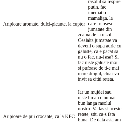
rasolul sa respire
putin, fac
imediat o
mamaliga, la
care folosesc
Aripioare aromate, dulci-picante, la cuptor
jumatate din
zeama de la rasol.
Cealalta jumatate va
deveni o supa aurie cu
galuste, ca e pacat sa
nu o fac, nu-i asa? Si
fac niste galuste moi
si pufoase de ti-e mai
mare dragul, chiar va
invit sa cititi reteta.
Iar un mujdei sau
niste hrean e numai
bun langa rasolul
nostru. Va las si aceste
retete, stiti ca-s fata
Aripioare de pui crocante, ca la KFC
buna. De data asta am