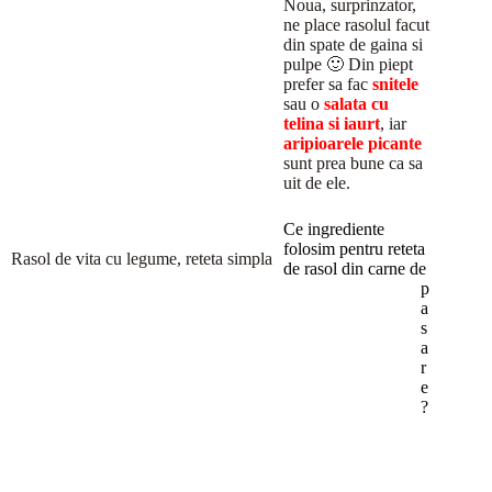
Noua, surprinzator,
ne place rasolul facut
din spate de gaina si
pulpe 🙂 Din piept
prefer sa fac
snitele
sau o
salata cu
telina si iaurt
, iar
aripioarele picante
sunt prea bune ca sa
uit de ele.
Ce ingrediente
folosim pentru reteta
Rasol de vita cu legume, reteta simpla
de rasol din carne de
p
a
s
a
r
e
?