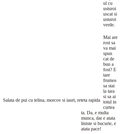
ul cu
usturoi
uscat si
usturoi
verde.
Mai are
rost sa
va mai
spun
cat de
bun a
fost? E
tare
frumos
sa stai
la tara
si sa ai
Salata de pui cu telina, morcov si iaurt, reteta rapida
totul in
curtea
ta. Da, e multa
munca, dar e atata
liniste si bucurie, e
atata pace!