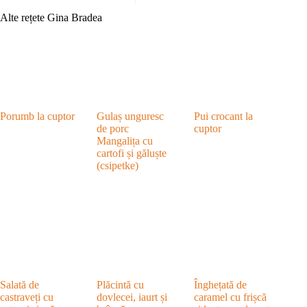
Alte rețete Gina Bradea
Porumb la cuptor
Gulaș unguresc
Pui crocant la
de porc
cuptor
Mangalița cu
cartofi și găluște
(csipetke)
Salată de
Plăcintă cu
Înghețată de
castraveți cu
dovlecei, iaurt și
caramel cu frișcă