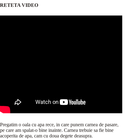
RETETA VIDEO
Pregatim o oala cu apa rece, in care punem carnea de pasare,
pe care am spalat-o bine inainte. Carnea trebuie sa fie bine
acoperita de apa, cam cu doua degete deasupra.