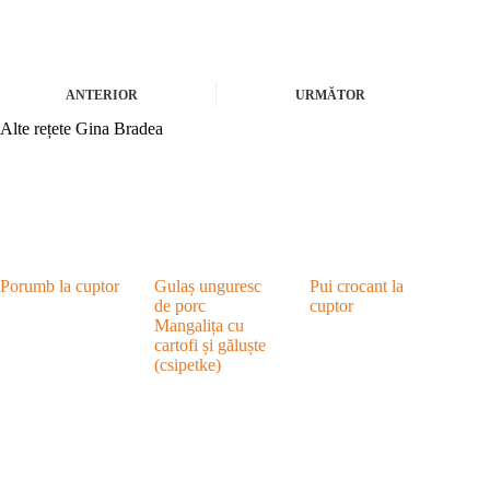
ANTERIOR
URMĂTOR
Alte rețete Gina Bradea
Porumb la cuptor
Gulaș unguresc
Pui crocant la
de porc
cuptor
Mangalița cu
cartofi și găluște
(csipetke)