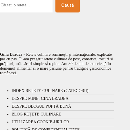
Caută
Gina Bradea
- Rețete culinare românești și internaționale, explicate
pas cu pas. Ți-am pregătit rețete culinare de post, conserve, torturi și
prăjituri, mâncăruri simple și rapide. Am 30 de ani de experiență în
domeniul alimentar și o mare pasiune pentru tradițiile gastronomice
românești.
INDEX REȚETE CULINARE (CATEGORII)
DESPRE MINE, GINA BRADEA
DESPRE BLOGUL POFTĂ BUNĂ
BLOG REȚETE CULINARE
UTILIZAREA COOKIE-URILOR
POLITICĂ DE CONFIDENȚIALITATE