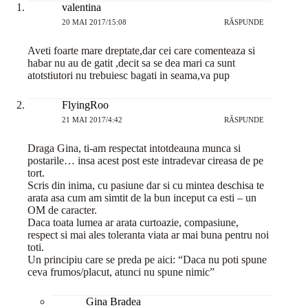
valentina
20 MAI 2017/15:08
RĂSPUNDE
Aveti foarte mare dreptate,dar cei care comenteaza si
habar nu au de gatit ,decit sa se dea mari ca sunt
atotstiutori nu trebuiesc bagati in seama,va pup
FlyingRoo
21 MAI 2017/4:42
RĂSPUNDE
Draga Gina, ti-am respectat intotdeauna munca si
postarile… insa acest post este intradevar cireasa de pe
tort.
Scris din inima, cu pasiune dar si cu mintea deschisa te
arata asa cum am simtit de la bun inceput ca esti – un
OM de caracter.
Daca toata lumea ar arata curtoazie, compasiune,
respect si mai ales toleranta viata ar mai buna pentru noi
toti.
Un principiu care se preda pe aici: “Daca nu poti spune
ceva frumos/placut, atunci nu spune nimic”
Gina Bradea