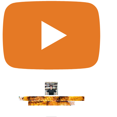
YouTube Video UCm5llXSLY4CyCX-
zC8XosTw_huaQwN_rBrE