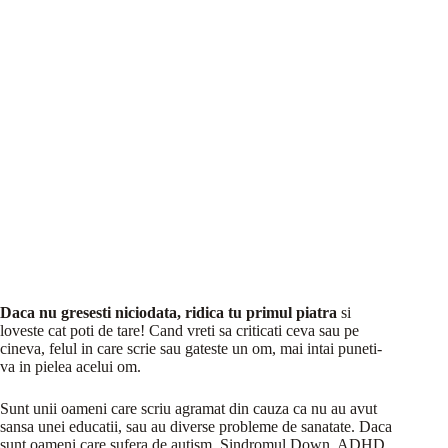
Daca nu gresesti niciodata, ridica tu primul piatra
si
loveste cat poti de tare! Cand vreti sa criticati ceva sau pe
cineva, felul in care scrie sau gateste un om, mai intai puneti-
va in pielea acelui om.
Sunt unii oameni care scriu agramat din cauza ca nu au avut
sansa unei educatii, sau au diverse probleme de sanatate. Daca
sunt oameni care sufera de autism, Sindromul Down, ADHD,