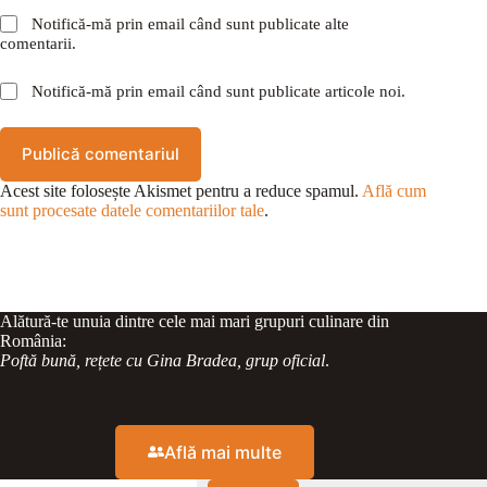
Notifică-mă prin email când sunt publicate alte
comentarii.
Notifică-mă prin email când sunt publicate articole noi.
Publică comentariul
Acest site folosește Akismet pentru a reduce spamul.
Află cum
sunt procesate datele comentariilor tale
.
Alătură-te unuia dintre cele mai mari grupuri culinare din
România:
Poftă bună, rețete cu Gina Bradea, grup oficial
.
Află mai multe