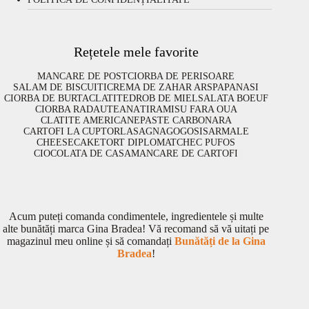
Rețetele mele favorite
MANCARE DE POST
CIORBA DE PERISOARE
SALAM DE BISCUITI
CREMA DE ZAHAR ARS
PAPANASI
CIORBA DE BURTA
CLATITE
DROB DE MIEL
SALATA BOEUF
CIORBA RADAUTEANA
TIRAMISU FARA OUA
CLATITE AMERICANE
PASTE CARBONARA
CARTOFI LA CUPTOR
LASAGNA
GOGOSI
SARMALE
CHEESECAKE
TORT DIPLOMAT
CHEC PUFOS
CIOCOLATA DE CASA
MANCARE DE CARTOFI
Acum puteți comanda condimentele, ingredientele și multe
alte bunătăți marca Gina Bradea! Vă recomand să vă uitați pe
magazinul meu online și să comandați
Bunătăți de la Gina
Bradea
!