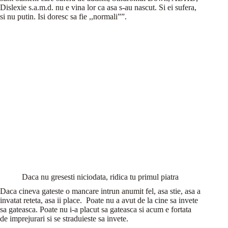
Dislexie s.a.m.d. nu e vina lor ca asa s-au nascut. Si ei sufera,
si nu putin. Isi doresc sa fie ,,normali””.
Daca nu gresesti niciodata, ridica tu primul piatra
Daca cineva gateste o mancare intrun anumit fel, asa stie, asa a
invatat reteta, asa ii place. Poate nu a avut de la cine sa invete
sa gateasca. Poate nu i-a placut sa gateasca si acum e fortata
de imprejurari si se straduieste sa invete.