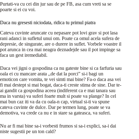
Purtati-va cu cei din jur sau de pe FB, asa cum vreti sa se
poarte si ei cu voi.
Daca nu gresesti niciodata, ridica tu primul piatra
Cateva cuvinte aruncate cu nepasare pot lovi grav si pot lasa
rani adanci in sufletul unui om. Poate ca omul acela sufera de
depresie, de singurate, are o durere in suflet. Vorbele voastre il
pot arunca in cea mai neagra deznadejde sau il pot impinge sa
faca un gest iremediabil.
Daca vei jigni o gospodina ca nu gateste bine si ca farfuria sau
oala ei cu mancare arata ,,de dat la porci” si-i bagi un
emoticon care vomita, te vei simti mai bine? Fa-o daca asa vei
fi mai destept si mai bogat, daca-ti creste stima de sine. Dar te-
ai gandit ca gospodina aceea (indiferent ca e mai tanara sau
ma in varsta) va suferi foarte mult si poate va plange? In cel
mai bun caz iti va da cu oala-n cap, virtual si-ti va spune
cateva cuvinte de dulce. Dar pe termen lung, poate se va
demotiva, va crede ca nu e in stare sa gateasca, va suferi.
Nu ar fi mai bine sa-i vorbesti frumos si sa-i explici, sa-i dai
niste sugestii pe un ton cald?