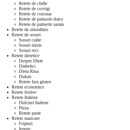
Retete de chifle
Retete de covrigi
Retete de cozonac
Retete de patiserie dulce
Retete de patiserie sarata
Retete de smoothies
Retete de sosuri
Sosuri calde
Sosuri mixte
Sosuri reci
Retete dietetice
Despre Diete
Diabetici
Dieta Rina
Dukan
Retete fara gluten
Retete economice
Retete festive
Retete Italiene
Dulciuri Italiene
Pizza
Retete paste
Retete mancare
Fripturi
Iepure