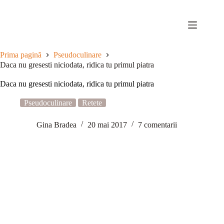
Sari
la
conținut
Prima pagină
Pseudoculinare
Daca nu gresesti niciodata, ridica tu primul piatra
Daca nu gresesti niciodata, ridica tu primul piatra
Pseudoculinare
Retete
Gina Bradea
20 mai 2017
7 comentarii