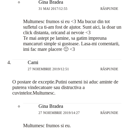
Gina Bradea
31 MAI 2017/12:55
RĂSPUNDE
Multumesc frumos si eu <3 Ma bucur din tot
sufletul ca ti-am fost de ajutor. Sunt aici, la doar un
click distanta, oricand ai nevoie <3
Te mai astept pe lamine, sa gatim impreuna
mancaruri simple si gustoase. Lasa-mi comentarii,
imi fac mare placere 🙂 <3
Cami
27 NOIEMBRIE 2019/12:51
RĂSPUNDE
O postare de exceptie.Putini oameni isi aduc aminte de
puterea vindecatoare sau distructiva a
cuvintelor.Multumesc.
Gina Bradea
27 NOIEMBRIE 2019/14:27
RĂSPUNDE
Multumesc frumos si eu.