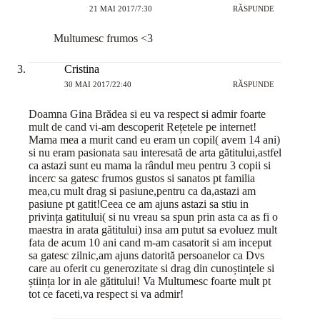
21 MAI 2017/7:30
RĂSPUNDE
Multumesc frumos <3
Cristina
30 MAI 2017/22:40
RĂSPUNDE
Doamna Gina Brădea si eu va respect si admir foarte
mult de cand vi-am descoperit Rețetele pe internet!
Mama mea a murit cand eu eram un copil( avem 14 ani)
si nu eram pasionata sau interesată de arta gătitului,astfel
ca astazi sunt eu mama la rândul meu pentru 3 copii si
incerc sa gatesc frumos gustos si sanatos pt familia
mea,cu mult drag si pasiune,pentru ca da,astazi am
pasiune pt gatit!Ceea ce am ajuns astazi sa stiu in
privința gatitului( si nu vreau sa spun prin asta ca as fi o
maestra in arata gătitului) insa am putut sa evoluez mult
fata de acum 10 ani cand m-am casatorit si am inceput
sa gatesc zilnic,am ajuns datorită persoanelor ca Dvs
care au oferit cu generozitate si drag din cunoștințele si
știința lor in ale gătitului! Va Multumesc foarte mult pt
tot ce faceti,va respect si va admir!