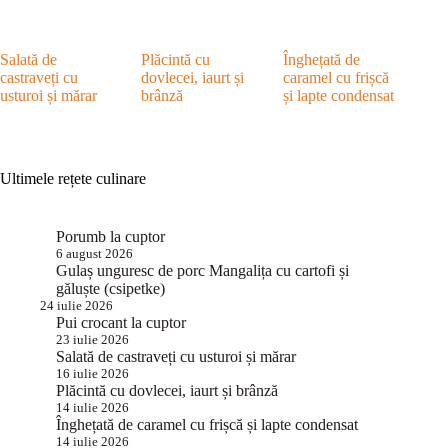
Salată de
Plăcintă cu
Înghețată de
castraveți cu
dovlecei, iaurt și
caramel cu frișcă
usturoi și mărar
brânză
și lapte condensat
Ultimele rețete culinare
Porumb la cuptor
6 august 2026
Gulaș unguresc de porc Mangalița cu cartofi și
găluște (csipetke)
24 iulie 2026
Pui crocant la cuptor
23 iulie 2026
Salată de castraveți cu usturoi și mărar
16 iulie 2026
Plăcintă cu dovlecei, iaurt și brânză
14 iulie 2026
Înghețată de caramel cu frișcă și lapte condensat
14 iulie 2026