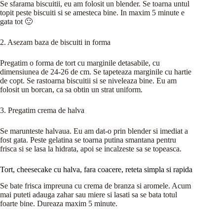
Se sfarama biscuitii, eu am folosit un blender. Se toarna untul
topit peste biscuiti si se amesteca bine. In maxim 5 minute e
gata tot 🙂
2. Asezam baza de biscuiti in forma
Pregatim o forma de tort cu marginile detasabile, cu
dimensiunea de 24-26 de cm. Se tapeteaza marginile cu hartie
de copt. Se rastoarna biscuitii si se niveleaza bine. Eu am
folosit un borcan, ca sa obtin un strat uniform.
3. Pregatim crema de halva
Se marunteste halvaua. Eu am dat-o prin blender si imediat a
fost gata. Peste gelatina se toarna putina smantana pentru
frisca si se lasa la hidrata, apoi se incalzeste sa se topeasca.
Tort, cheesecake cu halva, fara coacere, reteta simpla si rapida
Se bate frisca impreuna cu crema de branza si aromele. Acum
mai puteti adauga zahar sau miere si lasati sa se bata totul
foarte bine. Dureaza maxim 5 minute.