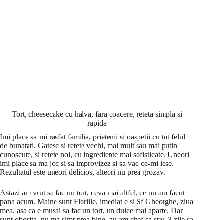
Tort, cheesecake cu halva, fara coacere, reteta simpla si
rapida
Imi place sa-mi rasfat familia, prietenii si oaspetii cu tot felul
de bunatati. Gatesc si retete vechi, mai mult sau mai putin
cunoscute, si retete noi, cu ingrediente mai sofisticate. Uneori
imi place sa ma joc si sa improvizez si sa vad ce-mi iese.
Rezultatul este uneori delicios, alteori nu prea grozav.
Astazi am vrut sa fac un tort, ceva mai altfel, ce nu am facut
pana acum. Maine sunt Floriile, imediat e si Sf Gheorghe, ziua
mea, asa ca e musai sa fac un tort, un dulce mai aparte. Dar
sunt obosita, nu ma simt prea bine, nu am chef sa stau 3 zile sa