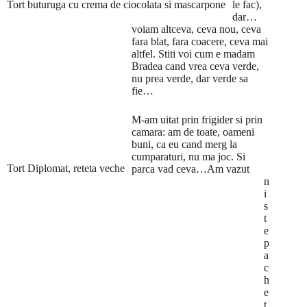
Tort buturuga cu crema de ciocolata si mascarpone
le fac),
dar…
voiam altceva, ceva nou, ceva
fara blat, fara coacere, ceva mai
altfel. Stiti voi cum e madam
Bradea cand vrea ceva verde,
nu prea verde, dar verde sa
fie…
M-am uitat prin frigider si prin
camara: am de toate, oameni
buni, ca eu cand merg la
cumparaturi, nu ma joc. Si
Tort Diplomat, reteta veche
parca vad ceva…Am vazut
n
i
s
t
e
p
a
c
h
e
t