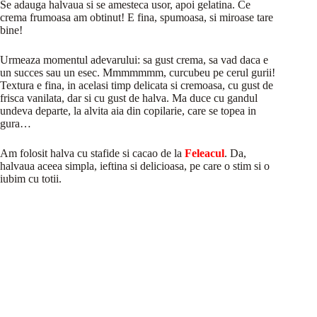
Se adauga halvaua si se amesteca usor, apoi gelatina. Ce
crema frumoasa am obtinut! E fina, spumoasa, si miroase tare
bine!
Urmeaza momentul adevarului: sa gust crema, sa vad daca e
un succes sau un esec. Mmmmmmm, curcubeu pe cerul gurii!
Textura e fina, in acelasi timp delicata si cremoasa, cu gust de
frisca vanilata, dar si cu gust de halva. Ma duce cu gandul
undeva departe, la alvita aia din copilarie, care se topea in
gura…
Am folosit halva cu stafide si cacao de la
Feleacul
. Da,
halvaua aceea simpla, ieftina si delicioasa, pe care o stim si o
iubim cu totii.