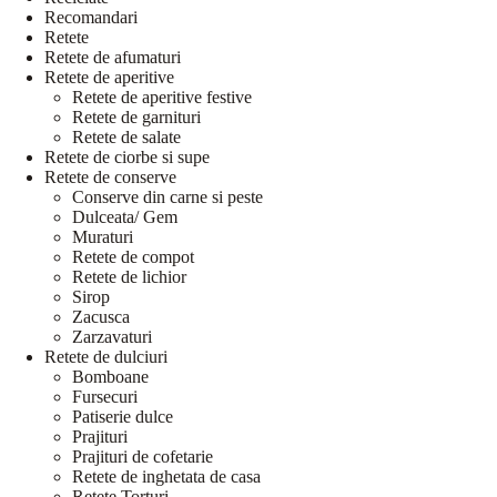
Recomandari
Retete
Retete de afumaturi
Retete de aperitive
Retete de aperitive festive
Retete de garnituri
Retete de salate
Retete de ciorbe si supe
Retete de conserve
Conserve din carne si peste
Dulceata/ Gem
Muraturi
Retete de compot
Retete de lichior
Sirop
Zacusca
Zarzavaturi
Retete de dulciuri
Bomboane
Fursecuri
Patiserie dulce
Prajituri
Prajituri de cofetarie
Retete de inghetata de casa
Retete Torturi