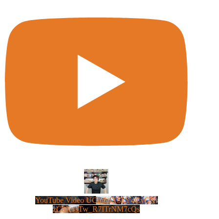
YouTube Video UCm5llXSLY4CyCX-
zC8XosTw_R7ITrNM7cQs