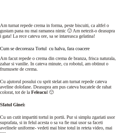
Am turnat repede crema in forma, peste biscuiti, ca altfel o
gustam pana nu mai ramanea nimic 🙂 Am netezit-o deasupra
i gata! La rece cateva ore, sa se intareasca gelatina!
Cum se decoreaza Tortul cu halva, fara coacere
Am facut repede o crema din crema de branza, frisca naturala,
zahar si vanilie. In cateva minute, cu robotul, am obtinut o
frumusete de crema.
Cu ajutorul posului cu sprit stelat am turnat repede cateva
aveline dolofane. Deasupra am pus cateva bucatele de rahat
colorat, tot de la
Feleacu
l 🙂
Sfatul Ginei:
Cu un cutit impartiti tortul in portii. Pur si simplu zgariati usor
suprafata, si in felul acesta o sa va fie mai usor sa faceti
avelinele uniforme- vedeti mai bine totul in reteta video, mai