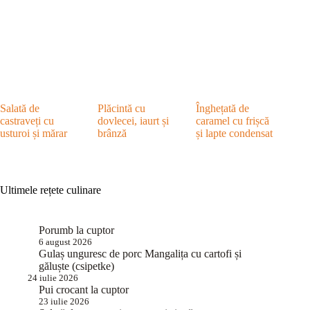
Salată de
Plăcintă cu
Înghețată de
castraveți cu
dovlecei, iaurt și
caramel cu frișcă
usturoi și mărar
brânză
și lapte condensat
Ultimele rețete culinare
Porumb la cuptor
6 august 2026
Gulaș unguresc de porc Mangalița cu cartofi și
găluște (csipetke)
24 iulie 2026
Pui crocant la cuptor
23 iulie 2026