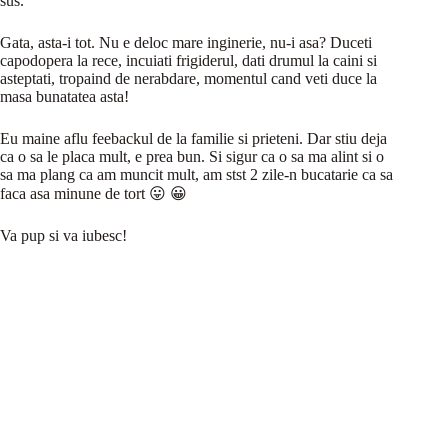
sus.
Gata, asta-i tot. Nu e deloc mare inginerie, nu-i asa? Duceti
capodopera la rece, incuiati frigiderul, dati drumul la caini si
asteptati, tropaind de nerabdare, momentul cand veti duce la
masa bunatatea asta!
Eu maine aflu feebackul de la familie si prieteni. Dar stiu deja
ca o sa le placa mult, e prea bun. Si sigur ca o sa ma alint si o
sa ma plang ca am muncit mult, am stst 2 zile-n bucatarie ca sa
faca asa minune de tort 😛 😀
Va pup si va iubesc!