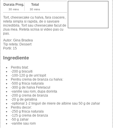
Durata Preg.
Total
30 mins
30 mins
Tort, cheesecake cu halva, fara coacere,
reteta simpla si rapida, de o savoare
incredibila. Tort sau cheesecake facut de
ziua mea. Reteta scrisa si video pas cu
pas.
Autor:
Gina Bradea
Tip reteta:
Dessert
Portii:
15
Ingrediente
Pentru blat:
-200 g biscuiti
-100-120 g de unt topit
Pentru crema de branza cu halva:
-500 g frisca naturala
-300 g de halva Felelacul
-vanilie sau rom, dupa dorinta
-200 g crema de branza
-20 g de gelatina
-optional 1-2 linguri de miere de albine sau 50 g de zahar
Pentru decor:
-250 g frisca naturala
-125 g crema de branza
-50 g zahar
-vanilie sau rom