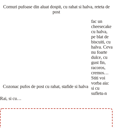
Cornuri pufoase din aluat dospit, cu rahat si halva, reteta de
post
fac un
cheesecake
cu halva,
pe blat de
biscuiti, cu
halva. Ceva
nu foarte
dulce, cu
gust fin,
racoros,
cremos…
Stiti voi
vorba aia:
Cozonac pufos de post cu rahat, stafide si halva
si cu
sufletu-n
Rai, si cu…