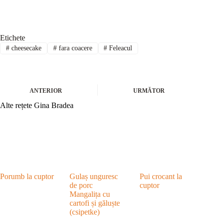
Etichete
#
cheesecake
#
fara coacere
#
Feleacul
ANTERIOR
URMĂTOR
Alte rețete Gina Bradea
Porumb la cuptor
Gulaș unguresc
Pui crocant la
de porc
cuptor
Mangalița cu
cartofi și găluște
(csipetke)