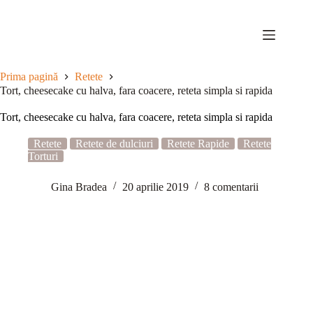
Sari
la
conținut
Prima pagină
Retete
Tort, cheesecake cu halva, fara coacere, reteta simpla si rapida
Tort, cheesecake cu halva, fara coacere, reteta simpla si rapida
Retete
Retete de dulciuri
Retete Rapide
Retete
Torturi
Gina Bradea
20 aprilie 2019
8 comentarii