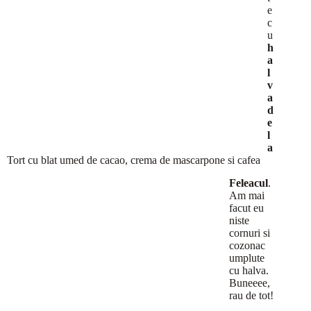
e
c
u
h
a
l
v
a
d
e
l
a
Tort cu blat umed de cacao, crema de mascarpone si cafea
Feleacul
.
Am mai
facut eu
niste
cornuri si
cozonac
umplute
cu halva.
Buneeee,
rau de tot!