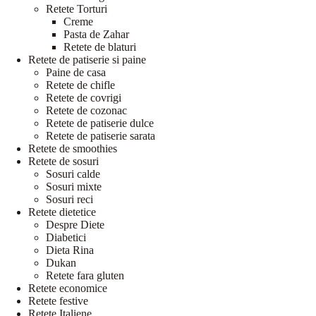
Retete Torturi
Creme
Pasta de Zahar
Retete de blaturi
Retete de patiserie si paine
Paine de casa
Retete de chifle
Retete de covrigi
Retete de cozonac
Retete de patiserie dulce
Retete de patiserie sarata
Retete de smoothies
Retete de sosuri
Sosuri calde
Sosuri mixte
Sosuri reci
Retete dietetice
Despre Diete
Diabetici
Dieta Rina
Dukan
Retete fara gluten
Retete economice
Retete festive
Retete Italiene