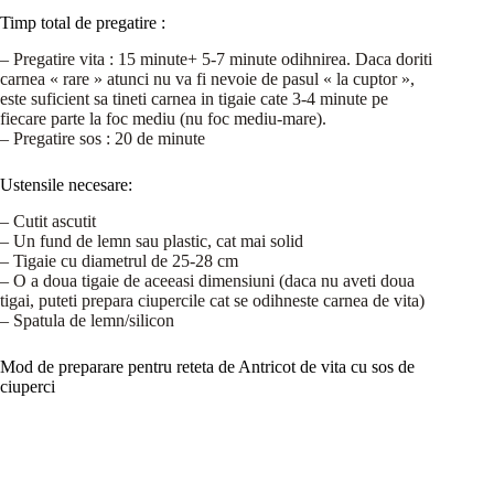
Timp total de pregatire :
– Pregatire vita : 15 minute+ 5-7 minute odihnirea. Daca doriti
carnea « rare » atunci nu va fi nevoie de pasul « la cuptor »,
este suficient sa tineti carnea in tigaie cate 3-4 minute pe
fiecare parte la foc mediu (nu foc mediu-mare).
– Pregatire sos : 20 de minute
Ustensile necesare:
– Cutit ascutit
– Un fund de lemn sau plastic, cat mai solid
– Tigaie cu diametrul de 25-28 cm
– O a doua tigaie de aceeasi dimensiuni (daca nu aveti doua
tigai, puteti prepara ciupercile cat se odihneste carnea de vita)
– Spatula de lemn/silicon
Mod de preparare pentru reteta de Antricot de vita cu sos de
ciuperci