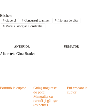
Etichete
#
ciuperci
#
Concursul toamnei
#
friptura de vita
#
Marius Giorgian Constantin
ANTERIOR
URMĂTOR
Alte rețete Gina Bradea
Porumb la cuptor
Gulaș unguresc
Pui crocant la
de porc
cuptor
Mangalița cu
cartofi și găluște
(csipetke)