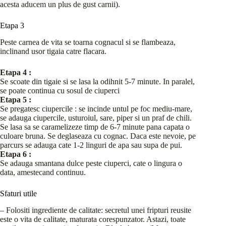
acesta aducem un plus de gust carnii).
Etapa 3
Peste carnea de vita se toarna cognacul si se flambeaza,
inclinand usor tigaia catre flacara.
Etapa 4 :
Se scoate din tigaie si se lasa la odihnit 5-7 minute. In paralel,
se poate continua cu sosul de ciuperci
Etapa 5 :
Se pregatesc ciupercile : se incinde untul pe foc mediu-mare,
se adauga ciupercile, usturoiul, sare, piper si un praf de chili.
Se lasa sa se caramelizeze timp de 6-7 minute pana capata o
culoare bruna. Se deglaseaza cu cognac. Daca este nevoie, pe
parcurs se adauga cate 1-2 linguri de apa sau supa de pui.
Etapa 6 :
Se adauga smantana dulce peste ciuperci, cate o lingura o
data, amestecand continuu.
Sfaturi utile
– Folositi ingrediente de calitate: secretul unei fripturi reusite
este o vita de calitate, maturata corespunzator. Astazi, toate