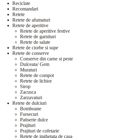
Reciclate
Recomandari
Retete
Retete de afumaturi
Retete de aperitive
Retete de aperitive festive
Retete de garnituri
Retete de salate
Retete de ciorbe si supe
Retete de conserve
Conserve din carne si peste
Dulceata/ Gem
Muraturi
Retete de compot
Retete de lichior
Sirop
Zacusca
Zarzavaturi
Retete de dulciuri
Bomboane
Fursecuri
Patiserie dulce
Prajituri
Prajituri de cofetarie
Retete de inghetata de casa