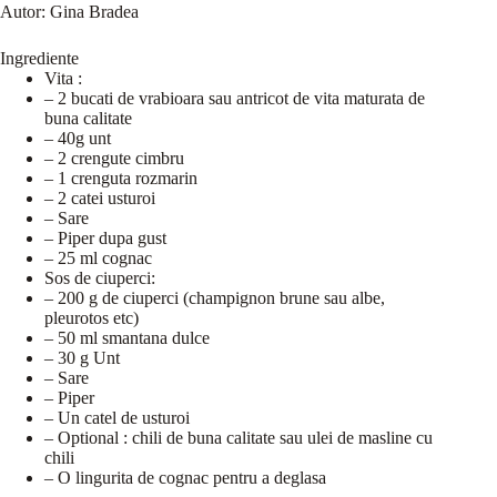
Autor:
Gina Bradea
Ingrediente
Vita :
– 2 bucati de vrabioara sau antricot de vita maturata de
buna calitate
– 40g unt
– 2 crengute cimbru
– 1 crenguta rozmarin
– 2 catei usturoi
– Sare
– Piper dupa gust
– 25 ml cognac
Sos de ciuperci:
– 200 g de ciuperci (champignon brune sau albe,
pleurotos etc)
– 50 ml smantana dulce
– 30 g Unt
– Sare
– Piper
– Un catel de usturoi
– Optional : chili de buna calitate sau ulei de masline cu
chili
– O lingurita de cognac pentru a deglasa