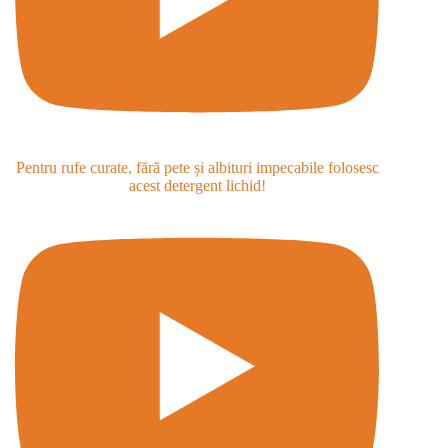
Pentru rufe curate, fără pete și albituri impecabile folosesc
acest detergent lichid!