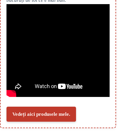
bucurați de tot ce e mai bun.
Vedeți aici produsele mele.