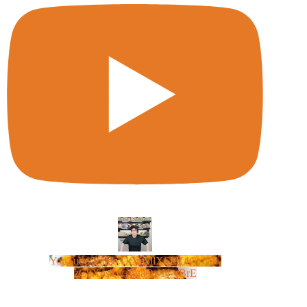
YouTube Video UCm5llXSLY4CyCX-
zC8XosTw_huaQwN_rBrE