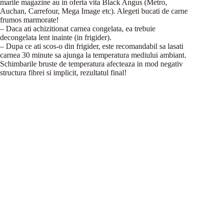
marile magazine au in oferta vita Black Angus (Metro,
Auchan, Carrefour, Mega Image etc). Alegeti bucati de carne
frumos marmorate!
– Daca ati achizitionat carnea congelata, ea trebuie
decongelata lent inainte (in frigider).
– Dupa ce ati scos-o din frigider, este recomandabil sa lasati
carnea 30 minute sa ajunga la temperatura mediului ambiant.
Schimbarile bruste de temperatura afecteaza in mod negativ
structura fibrei si implicit, rezultatul final!