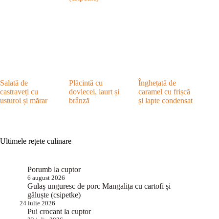
Salată de
Plăcintă cu
Înghețată de
castraveți cu
dovlecei, iaurt și
caramel cu frișcă
usturoi și mărar
brânză
și lapte condensat
Ultimele rețete culinare
Porumb la cuptor
6 august 2026
Gulaș unguresc de porc Mangalița cu cartofi și
găluște (csipetke)
24 iulie 2026
Pui crocant la cuptor