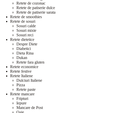
Retete de cozonac
Retete de patiserie dulce
Retete de patiserie sarata
Retete de smoothies
Retete de sosuri
Sosuri calde
Sosuri mixte
Sosuri reci
Retete dietetice
Despre Diete
Diabetici
Dieta Rina
Dukan
Retete fara gluten
Retete economice
Retete festive
Retete Italiene
Dulciuri Italiene
Pizza
Retete paste
Retete mancare
Fripturi
Iepure
Mancare de Post
Oaie