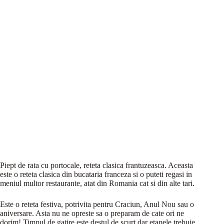
Piept de rata cu portocale, reteta clasica frantuzeasca. Aceasta
este o reteta clasica din bucataria franceza si o puteti regasi in
meniul multor restaurante, atat din Romania cat si din alte tari.
Este o reteta festiva, potrivita pentru Craciun, Anul Nou sau o
aniversare. Asta nu ne opreste sa o preparam de cate ori ne
dorim! Timpul de gatire este destul de scurt dar etapele trebuie