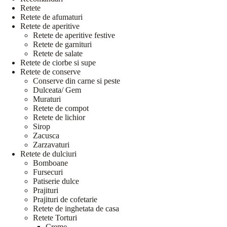
Retete
Retete de afumaturi
Retete de aperitive
Retete de aperitive festive
Retete de garnituri
Retete de salate
Retete de ciorbe si supe
Retete de conserve
Conserve din carne si peste
Dulceata/ Gem
Muraturi
Retete de compot
Retete de lichior
Sirop
Zacusca
Zarzavaturi
Retete de dulciuri
Bomboane
Fursecuri
Patiserie dulce
Prajituri
Prajituri de cofetarie
Retete de inghetata de casa
Retete Torturi
Creme