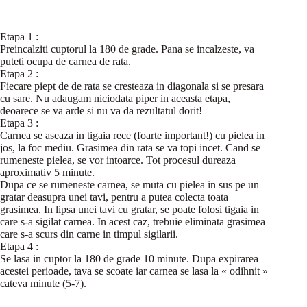
Etapa 1 :
Preincalziti cuptorul la 180 de grade. Pana se incalzeste, va
puteti ocupa de carnea de rata.
Etapa 2 :
Fiecare piept de de rata se cresteaza in diagonala si se presara
cu sare. Nu adaugam niciodata piper in aceasta etapa,
deoarece se va arde si nu va da rezultatul dorit!
Etapa 3 :
Carnea se aseaza in tigaia rece (foarte important!) cu pielea in
jos, la foc mediu. Grasimea din rata se va topi incet. Cand se
rumeneste pielea, se vor intoarce. Tot procesul dureaza
aproximativ 5 minute.
Dupa ce se rumeneste carnea, se muta cu pielea in sus pe un
gratar deasupra unei tavi, pentru a putea colecta toata
grasimea. In lipsa unei tavi cu gratar, se poate folosi tigaia in
care s-a sigilat carnea. In acest caz, trebuie eliminata grasimea
care s-a scurs din carne in timpul sigilarii.
Etapa 4 :
Se lasa in cuptor la 180 de grade 10 minute. Dupa expirarea
acestei perioade, tava se scoate iar carnea se lasa la « odihnit »
cateva minute (5-7).