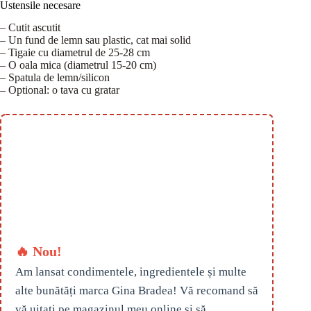
Ustensile necesare
– Cutit ascutit
– Un fund de lemn sau plastic, cat mai solid
– Tigaie cu diametrul de 25-28 cm
– O oala mica (diametrul 15-20 cm)
– Spatula de lemn/silicon
– Optional: o tava cu gratar
🔥 Nou!
Am lansat condimentele, ingredientele și multe
alte bunătăți marca Gina Bradea! Vă recomand să
vă uitați pe magazinul meu online și să