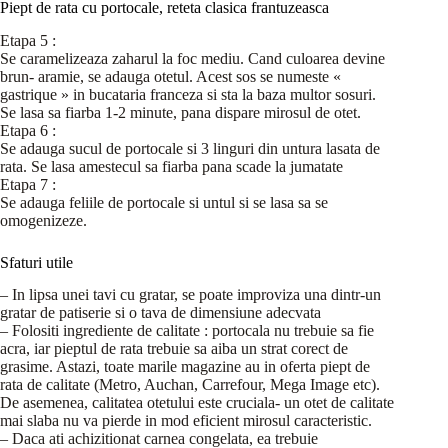
Piept de rata cu portocale, reteta clasica frantuzeasca
Etapa 5 :
Se caramelizeaza zaharul la foc mediu. Cand culoarea devine
brun- aramie, se adauga otetul. Acest sos se numeste «
gastrique » in bucataria franceza si sta la baza multor sosuri.
Se lasa sa fiarba 1-2 minute, pana dispare mirosul de otet.
Etapa 6 :
Se adauga sucul de portocale si 3 linguri din untura lasata de
rata. Se lasa amestecul sa fiarba pana scade la jumatate
Etapa 7 :
Se adauga feliile de portocale si untul si se lasa sa se
omogenizeze.
Sfaturi utile
– In lipsa unei tavi cu gratar, se poate improviza una dintr-un
gratar de patiserie si o tava de dimensiune adecvata
– Folositi ingrediente de calitate : portocala nu trebuie sa fie
acra, iar pieptul de rata trebuie sa aiba un strat corect de
grasime. Astazi, toate marile magazine au in oferta piept de
rata de calitate (Metro, Auchan, Carrefour, Mega Image etc).
De asemenea, calitatea otetului este cruciala- un otet de calitate
mai slaba nu va pierde in mod eficient mirosul caracteristic.
– Daca ati achizitionat carnea congelata, ea trebuie