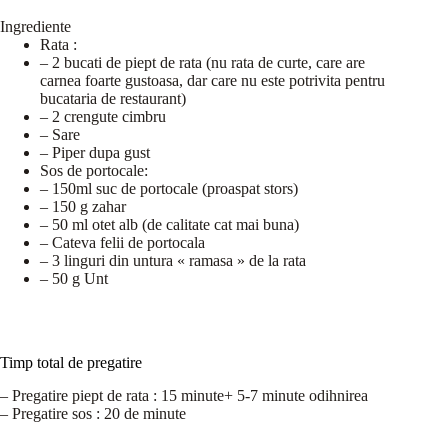
Ingrediente
Rata :
– 2 bucati de piept de rata (nu rata de curte, care are
carnea foarte gustoasa, dar care nu este potrivita pentru
bucataria de restaurant)
– 2 crengute cimbru
– Sare
– Piper dupa gust
Sos de portocale:
– 150ml suc de portocale (proaspat stors)
– 150 g zahar
– 50 ml otet alb (de calitate cat mai buna)
– Cateva felii de portocala
– 3 linguri din untura « ramasa » de la rata
– 50 g Unt
Timp total de pregatire
– Pregatire piept de rata : 15 minute+ 5-7 minute odihnirea
– Pregatire sos : 20 de minute