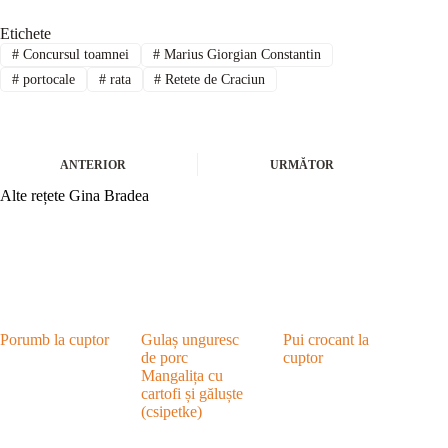
Etichete
#
Concursul toamnei
#
Marius Giorgian Constantin
#
portocale
#
rata
#
Retete de Craciun
ANTERIOR
URMĂTOR
Alte rețete Gina Bradea
Porumb la cuptor
Gulaș unguresc
Pui crocant la
de porc
cuptor
Mangalița cu
cartofi și găluște
(csipetke)