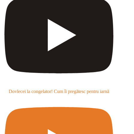
Dovlecei la congelator! Cum îi pregătesc pentru iarnă