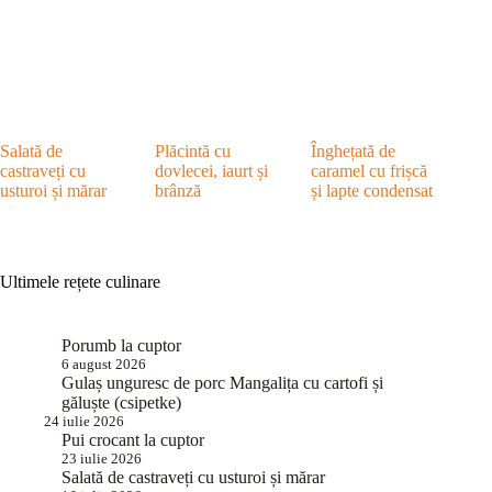
Salată de
Plăcintă cu
Înghețată de
castraveți cu
dovlecei, iaurt și
caramel cu frișcă
usturoi și mărar
brânză
și lapte condensat
Ultimele rețete culinare
Porumb la cuptor
6 august 2026
Gulaș unguresc de porc Mangalița cu cartofi și
găluște (csipetke)
24 iulie 2026
Pui crocant la cuptor
23 iulie 2026
Salată de castraveți cu usturoi și mărar