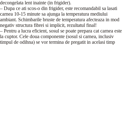
decongelata lent inainte (in frigider).
– Dupa ce ati scos-o din frigider, este recomandabil sa lasati
carnea 10-15 minute sa ajunga la temperatura mediului
ambiant. Schimbarile bruste de temperatura afecteaza in mod
negativ structura fibrei si implicit, rezultatul final!
– Pentru a lucra eficient, sosul se poate prepara cat carnea este
la cuptor. Cele doua componente (sosul si carnea, inclusiv
timpul de odihna) se vor termina de pregatit in acelasi timp