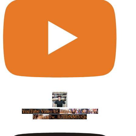
YouTube Video UCm5llXSLY4CyCX-
zC8XosTw_R7ITrNM7cQs