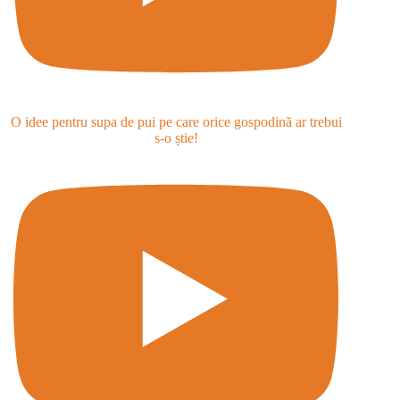
O idee pentru supa de pui pe care orice gospodină ar trebui
s-o știe!