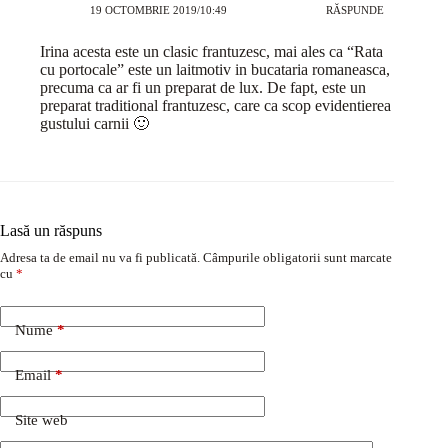
19 OCTOMBRIE 2019/10:49
RĂSPUNDE
Irina acesta este un clasic frantuzesc, mai ales ca “Rata
cu portocale” este un laitmotiv in bucataria romaneasca,
precuma ca ar fi un preparat de lux. De fapt, este un
preparat traditional frantuzesc, care ca scop evidentierea
gustului carnii 🙂
Lasă un răspuns
Adresa ta de email nu va fi publicată.
Câmpurile obligatorii sunt marcate
cu
*
Nume
*
Email
*
Site web