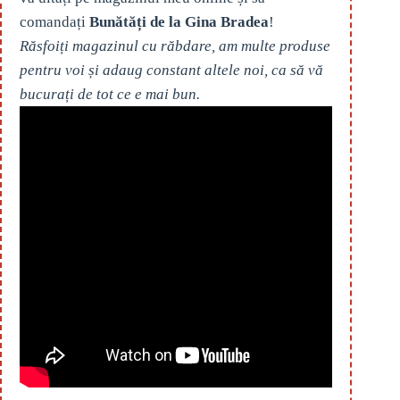
comandați
Bunătăți de la Gina Bradea
!
Răsfoiți magazinul cu răbdare, am multe produse
pentru voi și adaug constant altele noi, ca să vă
bucurați de tot ce e mai bun.