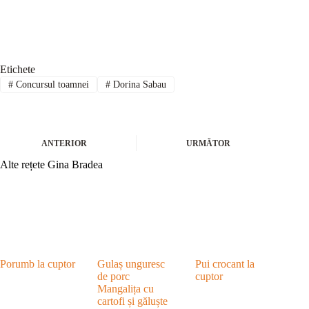
Etichete
#
Concursul toamnei
#
Dorina Sabau
ANTERIOR
URMĂTOR
Alte rețete Gina Bradea
Porumb la cuptor
Gulaș unguresc
Pui crocant la
de porc
cuptor
Mangalița cu
cartofi și găluște