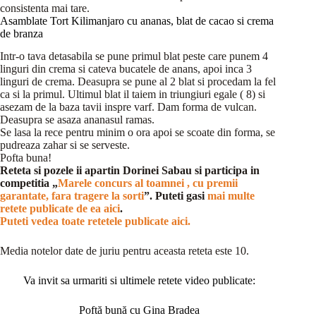
consistenta mai tare.
Asamblate Tort Kilimanjaro cu ananas, blat de cacao si crema
de branza
Intr-o tava detasabila se pune primul blat peste care punem 4
linguri din crema si cateva bucatele de anans, apoi inca 3
linguri de crema. Deasupra se pune al 2 blat si procedam la fel
ca si la primul. Ultimul blat il taiem in triungiuri egale ( 8) si
asezam de la baza tavii inspre varf. Dam forma de vulcan.
Deasupra se asaza ananasul ramas.
Se lasa la rece pentru minim o ora apoi se scoate din forma, se
pudreaza zahar si se serveste.
Pofta buna!
Reteta si pozele ii apartin Dorinei Sabau si participa in
competitia „
Marele concurs al toamnei , cu premii
garantate, fara tragere la sorti
”. Puteti gasi
mai multe
retete publicate de ea aici
.
Puteti vedea toate retetele publicate aici.
Media notelor date de juriu pentru aceasta reteta este 10.
Va invit sa urmariti si ultimele retete video publicate:
Poftă bună cu Gina Bradea