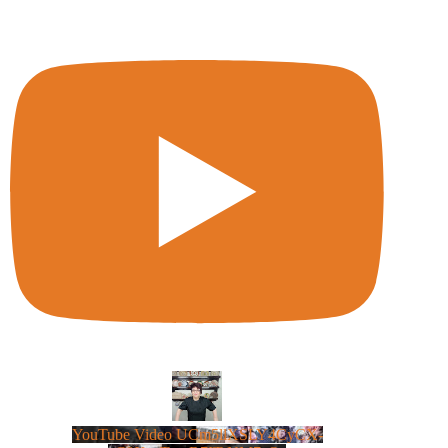
YouTube Video UCm5llXSLY4CyCX-