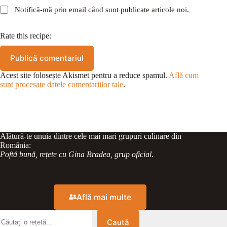
Notifică-mă prin email când sunt publicate articole noi.
Rate this recipe:
Publică comentariul
Acest site folosește Akismet pentru a reduce spamul.
Află cum
sunt procesate datele comentariilor tale
.
Alătură-te unuia dintre cele mai mari grupuri culinare din
România:
Poftă bună, rețete cu Gina Bradea, grup oficial
.
Află mai multe
Caută