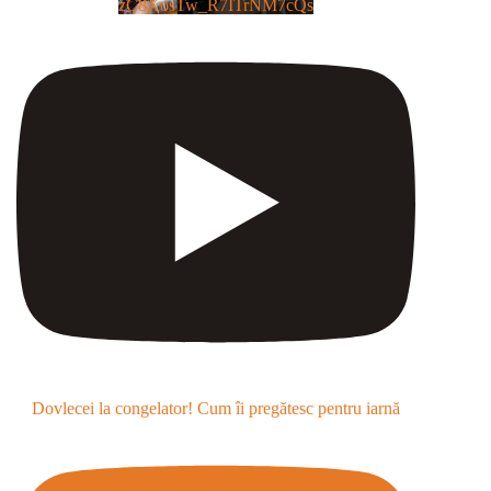
zC8XosTw_R7ITrNM7cQs
Dovlecei la congelator! Cum îi pregătesc pentru iarnă