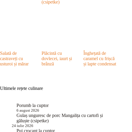
(csipetke)
Salată de
Plăcintă cu
Înghețată de
castraveți cu
dovlecei, iaurt și
caramel cu frișcă
usturoi și mărar
brânză
și lapte condensat
Ultimele rețete culinare
Porumb la cuptor
6 august 2026
Gulaș unguresc de porc Mangalița cu cartofi și
găluște (csipetke)
24 iulie 2026
Pui crocant la cuptor