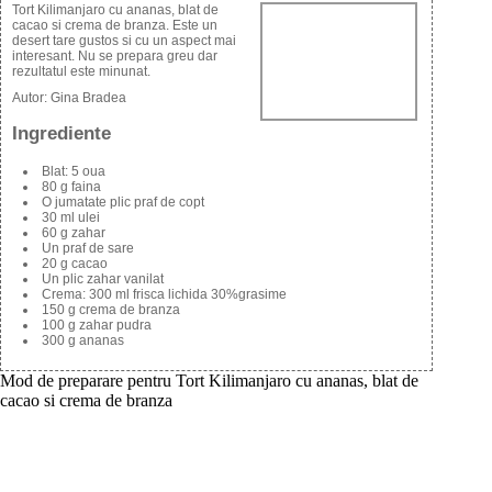
Tort Kilimanjaro cu ananas, blat de
cacao si crema de branza. Este un
desert tare gustos si cu un aspect mai
interesant. Nu se prepara greu dar
rezultatul este minunat.
Autor:
Gina Bradea
Ingrediente
Blat: 5 oua
80 g faina
O jumatate plic praf de copt
30 ml ulei
60 g zahar
Un praf de sare
20 g cacao
Un plic zahar vanilat
Crema: 300 ml frisca lichida 30%grasime
150 g crema de branza
100 g zahar pudra
300 g ananas
Mod de preparare pentru Tort Kilimanjaro cu ananas, blat de
cacao si crema de branza