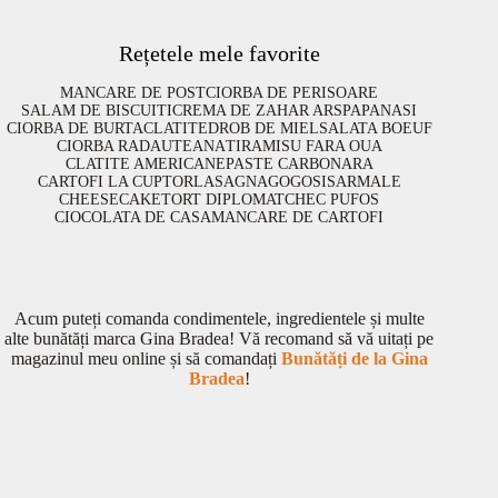
Rețetele mele favorite
MANCARE DE POST
CIORBA DE PERISOARE
SALAM DE BISCUITI
CREMA DE ZAHAR ARS
PAPANASI
CIORBA DE BURTA
CLATITE
DROB DE MIEL
SALATA BOEUF
CIORBA RADAUTEANA
TIRAMISU FARA OUA
CLATITE AMERICANE
PASTE CARBONARA
CARTOFI LA CUPTOR
LASAGNA
GOGOSI
SARMALE
CHEESECAKE
TORT DIPLOMAT
CHEC PUFOS
CIOCOLATA DE CASA
MANCARE DE CARTOFI
Acum puteți comanda condimentele, ingredientele și multe
alte bunătăți marca Gina Bradea! Vă recomand să vă uitați pe
magazinul meu online și să comandați
Bunătăți de la Gina
Bradea
!