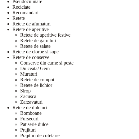
Pseudoculinare
Reciclate
Recomandari
Retete
Retete de afumaturi
Retete de aperitive
Retete de aperitive festive
Retete de garnituri
Retete de salate
Retete de ciorbe si supe
Retete de conserve
Conserve din carne si peste
Dulceata/ Gem
Muraturi
Retete de compot
Retete de lichior
Sirop
Zacusca
Zarzavaturi
Retete de dulciuri
Bomboane
Fursecuri
Patiserie dulce
Prajituri
Prajituri de cofetarie